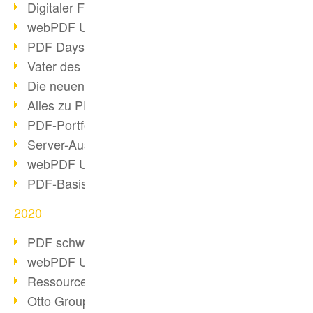
Digitaler Freigabeprozess
webPDF Update 8.0.0.2255
PDF Days Europe 2021
Vater des PDF gestorben
Die neuen PDF Standards 2020
Alles zu PDF/A-4
PDF-Portfolio erstellen
Server-Auslastung Status-Seite
webPDF Update 8.0.0.2229
PDF-Basisdatenpflege mit webPDF
2020
PDF schwärzen & bereinigen
webPDF Update 8.0.0.2193
Ressourcen für Entwickler
Otto Group Recruiting