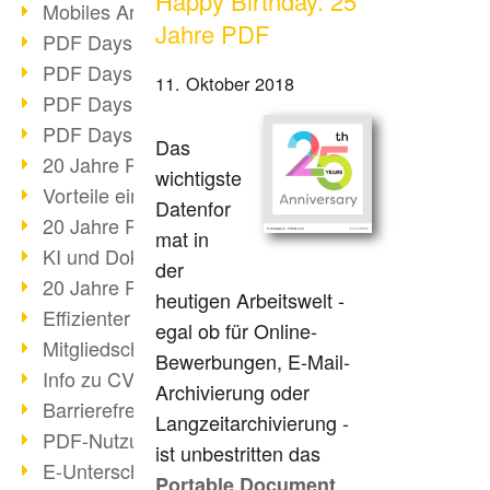
Happy Birthday: 25
Mobiles Arbeiten mit PDF
Jahre PDF
PDF Days 2022 Themenblock 3
PDF Days 2022 Themenblock 2
11. Oktober 2018
PDF Days 2022 Themenblock 1
PDF Days Europe 2022
Das
20 Jahre PDF/X (Teil 3)
wichtigste
Vorteile einer PDF-Businesslösung
Datenfor
20 Jahre PDF/X (Teil 2)
mat in
KI und Dokumenten-Management
der
20 Jahre PDF/X (Teil 1)
heutigen Arbeitswelt -
Effizienter Dokumenten Workflow
egal ob für Online-
Mitgliedschaft PDF Association
Bewerbungen, E-Mail-
Info zu CVE-2022-22965
Archivierung oder
Barrierefreiheit mehr als Inklusion
Langzeitarchivierung -
PDF-Nutzung durch Pandemie
ist unbestritten das
E-Unterschriften für Verwaltung
Portable Document