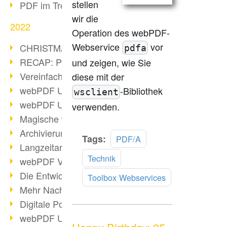
stellen
PDF im Trend
wir die
2022
Operation des webPDF-
Webservice
vor
CHRISTMAS 2022 loading
pdfa
RECAP: PDF Days Europe 2022
und zeigen, wie Sie
Vereinfachung Personalprozesse
diese mit der
webPDF Update 8.0.0.2727
-Bibliothek
wsclient
webPDF Update 9.0.0.2732
verwenden.
Magische webPDF Version 9
Archivierung: Aufbewahrungsfristen
Mehr
Tags:
PDF/A
Langzeitarchivierung mit PDF/A
lesen
Technik
webPDF Video - Behind the Scenes
Die Entwicklung von PDF/X
Toolbox Webservices
Mehr Nachhaltigkeit durch PDF
Digitale Post als PDF/A
webPDF Update 8.0.0.2531