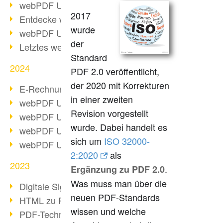
webPDF Update 10.0.2
2017
Entdecke webPDF 10
wurde
webPDF Update 9.0.0.3655
der
Letztes webPDF 8 Update
Standard
2024
PDF 2.0 veröffentlicht,
der 2020 mit Korrekturen
E-Rechnungsstellung ab 2025
in einer zweiten
webPDF Update 9.0.0.3584
Revision vorgestellt
webPDF Update 9.0.0.3479
wurde. Dabei handelt es
webPDF Update 9.0.0.3361
sich um
ISO 32000-
webPDF Update 9.0.0.3264
2:2020
als
2023
.
Ergänzung zu PDF 2.0
Was muss man über die
Digitale Signatur in PDF
neuen PDF-Standards
HTML zu PDF
wissen und welche
PDF-Techniken für Barrierefreiheit