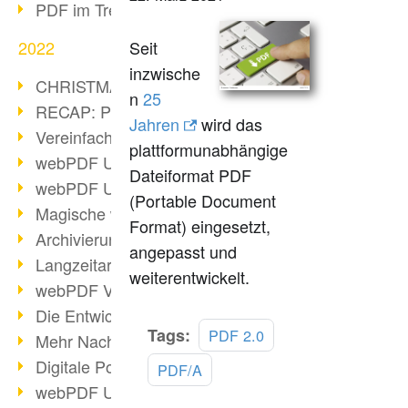
PDF im Trend
2022
Seit
inzwische
CHRISTMAS 2022 loading
n
25
RECAP: PDF Days Europe 2022
Jahren
wird das
Vereinfachung Personalprozesse
plattformunabhängige
webPDF Update 8.0.0.2727
Dateiformat PDF
webPDF Update 9.0.0.2732
(Portable Document
Magische webPDF Version 9
Format) eingesetzt,
Archivierung: Aufbewahrungsfristen
angepasst und
Langzeitarchivierung mit PDF/A
weiterentwickelt.
webPDF Video - Behind the Scenes
Die Entwicklung von PDF/X
Mehr
Tags:
PDF 2.0
Mehr Nachhaltigkeit durch PDF
lesen
Digitale Post als PDF/A
PDF/A
webPDF Update 8.0.0.2531