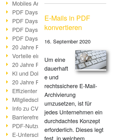
Mobiles Arbeiten mit PDF
PDF Days 2022 Themenblock 3
E-Mails in PDF
PDF Days 2022 Themenblock 2
konvertieren
PDF Days 2022 Themenblock 1
PDF Days Europe 2022
16. September 2020
20 Jahre PDF/X (Teil 3)
Vorteile einer PDF-Businesslösung
Um eine
20 Jahre PDF/X (Teil 2)
dauerhaft
KI und Dokumenten-Management
e und
20 Jahre PDF/X (Teil 1)
rechtssichere E-Mail-
Effizienter Dokumenten Workflow
Archivierung
Mitgliedschaft PDF Association
umzusetzen, ist für
Info zu CVE-2022-22965
jedes Unternehmen ein
Barrierefreiheit mehr als Inklusion
durchdachtes Konzept
PDF-Nutzung durch Pandemie
erforderlich. Dieses legt
E-Unterschriften für Verwaltung
fest, in welchem