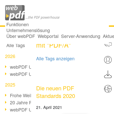
Funktionen
Unternehmenslösung
35 Posts getaggt
Alle Beiträge
Über webPDF
Webportal
Server-Anwendung
Aktue
mit "PDF/A"
Alle Tags
2026
Alle Tags anzeigen
webPDF Update 10.0.5
webPDF Update 10.0.4
2025
Die neuen PDF
Standards 2020
Frohe Weihnachten & Auszeit
20 Jahre PDF/A
21. April 2021
webPDF Update 10.0.3