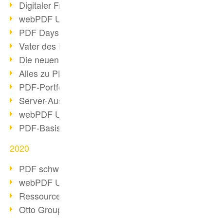
Digitaler Freigabeprozess
webPDF Update 8.0.0.2255
PDF Days Europe 2021
Vater des PDF gestorben
Die neuen PDF Standards 2020
Alles zu PDF/A-4
PDF-Portfolio erstellen
Server-Auslastung Status-Seite
webPDF Update 8.0.0.2229
PDF-Basisdatenpflege mit webPDF
2020
PDF schwärzen & bereinigen
webPDF Update 8.0.0.2193
Ressourcen für Entwickler
Otto Group Recruiting