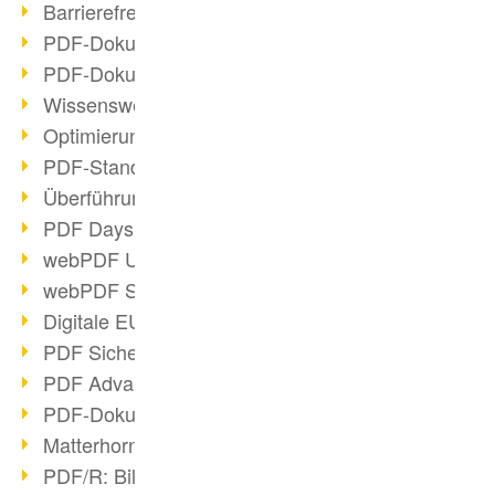
Barrierefreie PDF-Dokumente (2/3)
PDF-Dokumente mit OCR optimieren
PDF-Dokumente barrierefrei?
Wissenswertes über E-Signatur
Optimierung des PDF-Formats
PDF-Standards im Überblick
Überführung PDF/A in Archivsystem
PDF Days Europe 2021
webPDF Update 8.0.0.2282
webPDF Statistik-Auswertungen
Digitale EU COVID-Zertifikate
PDF Sicherheitseinstellungen
PDF Advanced Electronic Signature
PDF-Dokumente neu organisieren
Matterhorn Protokoll 1.1 verfügbar
PDF/R: Bildformat der Zukunft