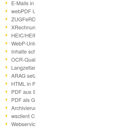
E-Mails in PDF
webPDF Update 8.0.0.2176
ZUGFeRD im Überblick
XRechnung Überblick
HEIC/HEIF-Unterstützung
WebP-Unterstützung
Inhalte schwärzen
OCR-Qualität verbessert
Langzeitarchivierung PDF
ARAG setzt auf webPDF
HTML in PDF umwandeln
PDF aus SAP
PDF als Grafik exportieren
Archivierung & Migration
wsclient Converter
Webservice Toolbox (3)