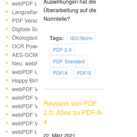
Auswirkungen hat die
webPDF Update 9.0.0.3149
Überarbeitung auf die
Langzeitarchivierung mit PDF/A
Normteile?
PDF Verschlüsselung
Digitale Signaturen
Mehr
Ökologischen Abdruck reduzieren
Tags:
ISO-Norm
lesen
OCR Power für Profis
PDF 2.0
AES-GCM-Unterstützung (PDF 2.0)
PDF Standard
Neu: webPDF Developer Hub
webPDF Update 9.0.0.2898
PDF/A
PDF/E
Happy Birthday, PDF!
webPDF Video-Session 4
webPDF Video-Session 3
Revision von PDF
webPDF Video-Session 2
2.0: Alles zu PDF/A-
webPDF Video-Session 1
4
webPDF Video-Session Termine
webPDF Update 9.0.0.2843
22. März 2021