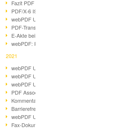
Fazit PDF Days 2021
PDF/X-6 ISO-Norm
webPDF Update 8.0.0.2393
PDF-Transparenz beim PDF-Format
E-Akte bei Behörden
webPDF: PDF-Anhänge verwalten
2021
webPDF Update 8.0.0.2376
webPDF Update 8.0.0.2374
webPDF Update 8.0.0.2372
PDF Association 2021 Entwicklungen
Kommentare im PDF einfügen
Barrierefreie PDF-Dokumente (3/3)
webPDF Update 8.0.0.2338
Fax-Dokumente in Workflow