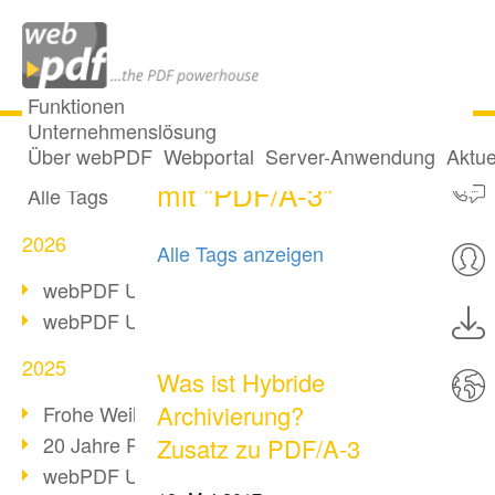
Funktionen
Unternehmenslösung
2 Posts getaggt
Alle Beiträge
Über webPDF
Webportal
Server-Anwendung
Aktue
mit "PDF/A-3"
Alle Tags
2026
Alle Tags anzeigen
webPDF Update 10.0.5
webPDF Update 10.0.4
2025
Was ist Hybride
Archivierung?
Frohe Weihnachten & Auszeit
20 Jahre PDF/A
Zusatz zu PDF/A-3
webPDF Update 10.0.3