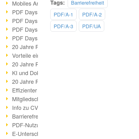
Mehr
Tags:
Barrierefreiheit
Mobiles Arbeiten mit PDF
lesen
PDF Days 2022 Themenblock 3
PDF/A-1
PDF/A-2
PDF Days 2022 Themenblock 2
PDF/A-3
PDF/UA
PDF Days 2022 Themenblock 1
PDF Days Europe 2022
20 Jahre PDF/X (Teil 3)
Vorteile einer PDF-Businesslösung
20 Jahre PDF/X (Teil 2)
KI und Dokumenten-Management
20 Jahre PDF/X (Teil 1)
Effizienter Dokumenten Workflow
Mitgliedschaft PDF Association
Info zu CVE-2022-22965
Barrierefreiheit mehr als Inklusion
PDF-Nutzung durch Pandemie
E-Unterschriften für Verwaltung