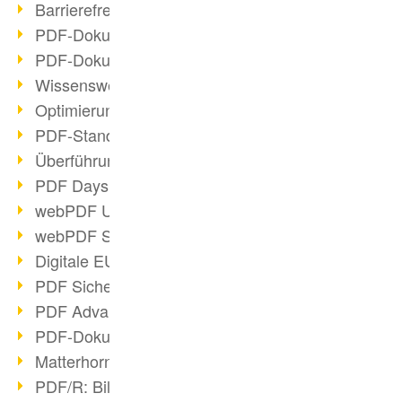
Barrierefreie PDF-Dokumente (2/3)
PDF-Dokumente mit OCR optimieren
PDF-Dokumente barrierefrei?
Wissenswertes über E-Signatur
Optimierung des PDF-Formats
PDF-Standards im Überblick
Überführung PDF/A in Archivsystem
PDF Days Europe 2021
webPDF Update 8.0.0.2282
webPDF Statistik-Auswertungen
Digitale EU COVID-Zertifikate
PDF Sicherheitseinstellungen
PDF Advanced Electronic Signature
PDF-Dokumente neu organisieren
Matterhorn Protokoll 1.1 verfügbar
PDF/R: Bildformat der Zukunft