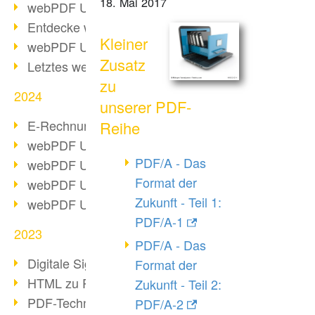
18. Mai 2017
webPDF Update 10.0.2
Entdecke webPDF 10
Kleiner
webPDF Update 9.0.0.3655
Zusatz
Letztes webPDF 8 Update
zu
2024
unserer PDF-
E-Rechnungsstellung ab 2025
Reihe
webPDF Update 9.0.0.3584
PDF/A - Das
webPDF Update 9.0.0.3479
Format der
webPDF Update 9.0.0.3361
Zukunft - Teil 1:
webPDF Update 9.0.0.3264
PDF/A-1
2023
PDF/A - Das
Digitale Signatur in PDF
Format der
HTML zu PDF
Zukunft - Teil 2:
PDF-Techniken für Barrierefreiheit
PDF/A-2