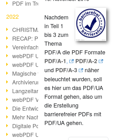
PDF im Trend
2022
Nachdem
in Teil 1
CHRISTMAS 2022 loading
bis 3 zum
RECAP: PDF Days Europe 2022
Thema
Vereinfachung Personalprozesse
PDF/A die PDF Formate
webPDF Update 8.0.0.2727
,
PDF/A-1
PDF/A-2
webPDF Update 9.0.0.2732
und
näher
PDF/A-3
Magische webPDF Version 9
beleuchtet wurden, soll
Archivierung: Aufbewahrungsfristen
es hier um das PDF/UA
Langzeitarchivierung mit PDF/A
Format gehen, also um
webPDF Video - Behind the Scenes
die Erstellung
Die Entwicklung von PDF/X
barrierefreier PDFs mit
Mehr Nachhaltigkeit durch PDF
PDF/UA gehen.
Digitale Post als PDF/A
webPDF Update 8.0.0.2531