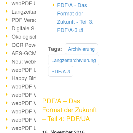
webPDF Update 9.0.0.3149
PDF/A - Das
Langzeitarchivierung mit PDF/A
Format der
PDF Verschlüsselung
Zukunft - Teil 3:
Digitale Signaturen
PDF/A-3
Ökologischen Abdruck reduzieren
OCR Power für Profis
Mehr
Tags:
Archivierung
AES-GCM-Unterstützung (PDF 2.0)
lesen
Langzeitarchivierung
Neu: webPDF Developer Hub
webPDF Update 9.0.0.2898
PDF/A-3
Happy Birthday, PDF!
webPDF Video-Session 4
webPDF Video-Session 3
PDF/A – Das
webPDF Video-Session 2
Format der Zukunft
webPDF Video-Session 1
– Teil 4: PDF/UA
webPDF Video-Session Termine
webPDF Update 9.0.0.2843
16. November 2016