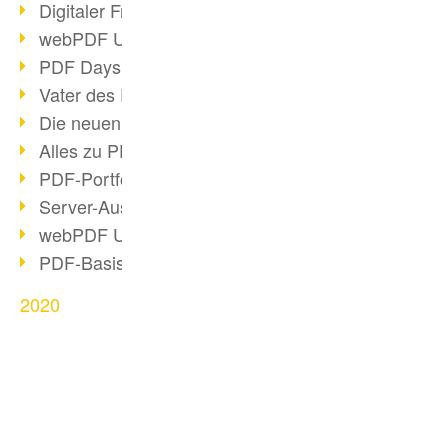
Digitaler Freigabeprozess
webPDF Update 8.0.0.2255
PDF Days Europe 2021
Vater des PDF gestorben
Die neuen PDF Standards 2020
Alles zu PDF/A-4
PDF-Portfolio erstellen
Server-Auslastung Status-Seite
webPDF Update 8.0.0.2229
PDF-Basisdatenpflege mit webPDF
2020
PDF schwärzen & bereinigen
webPDF Update 8.0.0.2193
Ressourcen für Entwickler
Otto Group Recruiting
BUSINESS-LÖSUNG