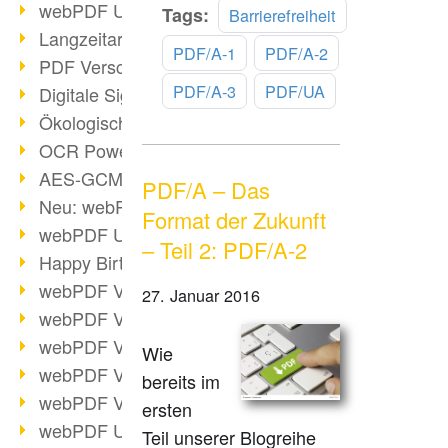
webPDF Update 9.0.0.3149
Mehr
Tags:
Barrierefreiheit
lesen
Langzeitarchivierung mit PDF/A
PDF/A-1
PDF/A-2
PDF Verschlüsselung
PDF/A-3
PDF/UA
Digitale Signaturen
Ökologischen Abdruck reduzieren
OCR Power für Profis
AES-GCM-Unterstützung (PDF 2.0)
PDF/A – Das
Neu: webPDF Developer Hub
Format der Zukunft
webPDF Update 9.0.0.2898
– Teil 2: PDF/A-2
Happy Birthday, PDF!
webPDF Video-Session 4
27. Januar 2016
webPDF Video-Session 3
webPDF Video-Session 2
Wie
webPDF Video-Session 1
bereits im
webPDF Video-Session Termine
ersten
webPDF Update 9.0.0.2843
Teil unserer Blogreihe