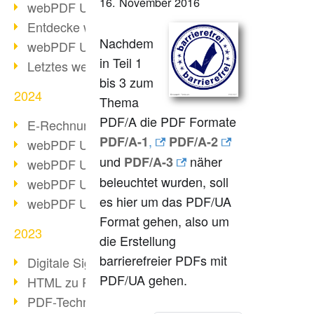
16. November 2016
webPDF Update 10.0.2
Entdecke webPDF 10
Nachdem
webPDF Update 9.0.0.3655
in Teil 1
Letztes webPDF 8 Update
bis 3 zum
2024
Thema
PDF/A die PDF Formate
E-Rechnungsstellung ab 2025
,
PDF/A-1
PDF/A-2
webPDF Update 9.0.0.3584
und
näher
PDF/A-3
webPDF Update 9.0.0.3479
beleuchtet wurden, soll
webPDF Update 9.0.0.3361
es hier um das PDF/UA
webPDF Update 9.0.0.3264
Format gehen, also um
2023
die Erstellung
barrierefreier PDFs mit
Digitale Signatur in PDF
PDF/UA gehen.
HTML zu PDF
PDF-Techniken für Barrierefreiheit