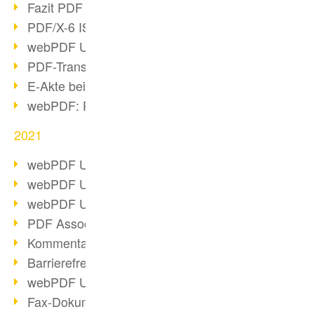
Fazit PDF Days 2021
PDF/X-6 ISO-Norm
webPDF Update 8.0.0.2393
PDF-Transparenz beim PDF-Format
E-Akte bei Behörden
webPDF: PDF-Anhänge verwalten
2021
webPDF Update 8.0.0.2376
webPDF Update 8.0.0.2374
webPDF Update 8.0.0.2372
PDF Association 2021 Entwicklungen
Kommentare im PDF einfügen
Barrierefreie PDF-Dokumente (3/3)
webPDF Update 8.0.0.2338
Fax-Dokumente in Workflow