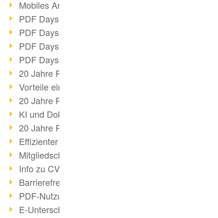
Mobiles Arbeiten mit PDF
PDF Days 2022 Themenblock 3
PDF Days 2022 Themenblock 2
PDF Days 2022 Themenblock 1
PDF Days Europe 2022
20 Jahre PDF/X (Teil 3)
Vorteile einer PDF-Businesslösung
20 Jahre PDF/X (Teil 2)
KI und Dokumenten-Management
20 Jahre PDF/X (Teil 1)
Effizienter Dokumenten Workflow
Mitgliedschaft PDF Association
Info zu CVE-2022-22965
Barrierefreiheit mehr als Inklusion
PDF-Nutzung durch Pandemie
E-Unterschriften für Verwaltung