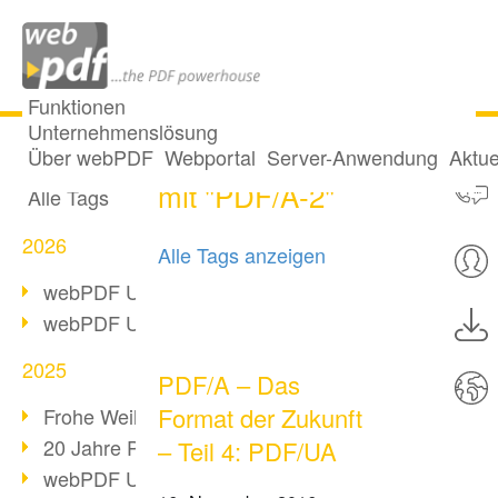
Funktionen
Unternehmenslösung
2 Posts getaggt
Alle Beiträge
Über webPDF
Webportal
Server-Anwendung
Aktue
mit "PDF/A-2"
Alle Tags
2026
Alle Tags anzeigen
webPDF Update 10.0.5
webPDF Update 10.0.4
2025
PDF/A – Das
Format der Zukunft
Frohe Weihnachten & Auszeit
20 Jahre PDF/A
– Teil 4: PDF/UA
webPDF Update 10.0.3