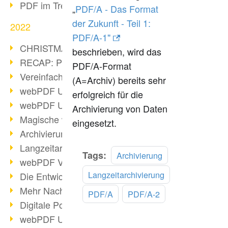
PDF im Trend
„
PDF/A - Das Format
der Zukunft - Teil 1:
2022
PDF/A-1"
CHRISTMAS 2022 loading
beschrieben, wird das
RECAP: PDF Days Europe 2022
PDF/A-Format
Vereinfachung Personalprozesse
(A=Archiv) bereits sehr
webPDF Update 8.0.0.2727
erfolgreich für die
webPDF Update 9.0.0.2732
Archivierung von Daten
Magische webPDF Version 9
eingesetzt.
Archivierung: Aufbewahrungsfristen
Langzeitarchivierung mit PDF/A
Mehr
Tags:
Archivierung
webPDF Video - Behind the Scenes
lesen
Langzeitarchivierung
Die Entwicklung von PDF/X
Mehr Nachhaltigkeit durch PDF
PDF/A
PDF/A-2
Digitale Post als PDF/A
webPDF Update 8.0.0.2531