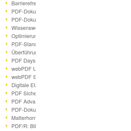
Barrierefreie PDF-Dokumente (2/3)
PDF-Dokumente mit OCR optimieren
PDF-Dokumente barrierefrei?
Wissenswertes über E-Signatur
Optimierung des PDF-Formats
PDF-Standards im Überblick
Überführung PDF/A in Archivsystem
PDF Days Europe 2021
webPDF Update 8.0.0.2282
webPDF Statistik-Auswertungen
Digitale EU COVID-Zertifikate
PDF Sicherheitseinstellungen
PDF Advanced Electronic Signature
PDF-Dokumente neu organisieren
Matterhorn Protokoll 1.1 verfügbar
PDF/R: Bildformat der Zukunft