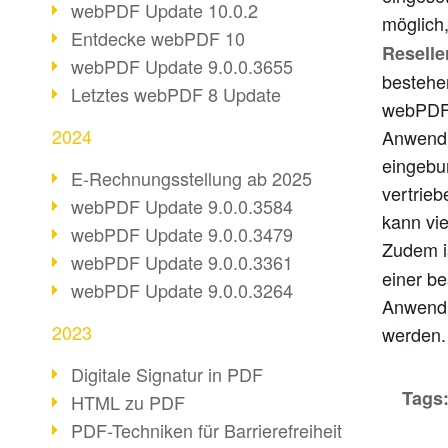
webPDF Update 10.0.2
möglich
Entdecke webPDF 10
Reselle
webPDF Update 9.0.0.3655
bestehe
Letztes webPDF 8 Update
webPDF 
2024
Anwendu
eingebu
E-Rechnungsstellung ab 2025
vertrie
webPDF Update 9.0.0.3584
kann vie
webPDF Update 9.0.0.3479
Zudem i
webPDF Update 9.0.0.3361
einer b
webPDF Update 9.0.0.3264
Anwendu
2023
werden.
Digitale Signatur in PDF
Tags
HTML zu PDF
PDF-Techniken für Barrierefreiheit