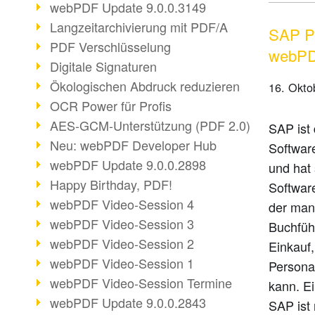
webPDF Update 9.0.0.3149
Langzeitarchivierung mit PDF/A
SAP Pa
PDF Verschlüsselung
webP
Digitale Signaturen
Ökologischen Abdruck reduzieren
16. Okto
OCR Power für Profis
AES-GCM-Unterstützung (PDF 2.0)
SAP ist
Neu: webPDF Developer Hub
Software
webPDF Update 9.0.0.2898
und hat 
Happy Birthday, PDF!
Softwar
webPDF Video-Session 4
der man
webPDF Video-Session 3
Buchführ
webPDF Video-Session 2
Einkauf
webPDF Video-Session 1
Personal
webPDF Video-Session Termine
kann. E
webPDF Update 9.0.0.2843
SAP ist