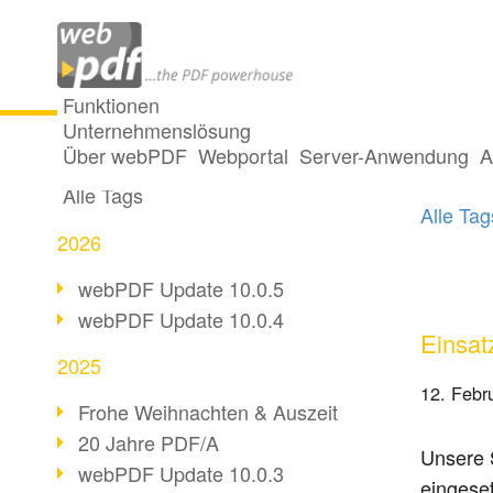
Funktionen
Unternehmenslösung
3 Pos
Alle Beiträge
Über webPDF
Webportal
Server-Anwendung
A
Alle Tags
Alle Ta
2026
webPDF Update 10.0.5
webPDF Update 10.0.4
Einsat
2025
12. Febr
Frohe Weihnachten & Auszeit
20 Jahre PDF/A
Unsere S
webPDF Update 10.0.3
eingese