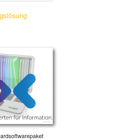
ngslösung
dardsoftwarepaket