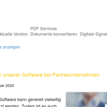
PDF Services
ts getaggt mit "Partner"
ktuelle Version
Dokumente konvertieren
Digitale Signa
gs anzeigen
z unserer Software bei Partnerunternehmen
uar 2020
oftware kann generell vielseitig
tzt werden. Zudem ist es auch