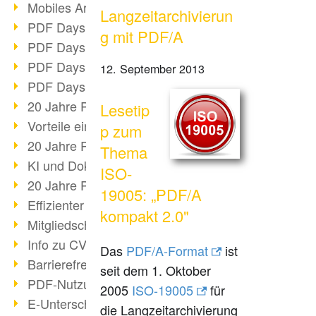
Mobiles Arbeiten mit PDF
Langzeitarchivierun
PDF Days 2022 Themenblock 3
g mit PDF/A
PDF Days 2022 Themenblock 2
PDF Days 2022 Themenblock 1
12. September 2013
PDF Days Europe 2022
20 Jahre PDF/X (Teil 3)
Lesetip
Vorteile einer PDF-Businesslösung
p zum
20 Jahre PDF/X (Teil 2)
Thema
KI und Dokumenten-Management
ISO-
20 Jahre PDF/X (Teil 1)
19005: „PDF/A
Effizienter Dokumenten Workflow
kompakt 2.0"
Mitgliedschaft PDF Association
Info zu CVE-2022-22965
Das
PDF/A-Format
ist
Barrierefreiheit mehr als Inklusion
seit dem 1. Oktober
PDF-Nutzung durch Pandemie
2005
ISO-19005
für
E-Unterschriften für Verwaltung
die Langzeitarchivierung