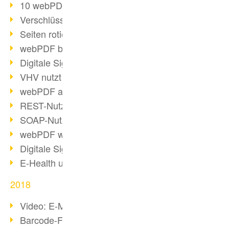
10 webPDF Vorteile für Entwickler
Verschlüsselung mit wsclient
Seiten rotieren mit wsclient
webPDF bei Würth Finance
Digitale Signaturen - Teil 2
VHV nutzt webPDF Preview
webPDF als Docker-Container
REST-Nutzung mit webPDF wsclient
SOAP-Nutzung mit webPDF wsclient
webPDF wsclient für Java
Digitale Signaturen - Teil 1
E-Health und Digitalisierung
2018
Video: E-Mails in PDF konvertieren
Barcode-Formate im Überblick