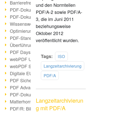
Barrierefreie PDF-Dokumente (2/3)
und den Normteilen
PDF-Dokumente mit OCR optimieren
PDF/A-2 sowie PDF/A-
PDF-Dokumente barrierefrei?
3, die im Juni 2011
Wissenswertes über E-Signatur
beziehungsweise
Optimierung des PDF-Formats
Oktober 2012
PDF-Standards im Überblick
veröffentlicht wurden.
Überführung PDF/A in Archivsystem
PDF Days Europe 2021
Mehr
Tags:
ISO
webPDF Update 8.0.0.2282
lesen
webPDF Statistik-Auswertungen
Langzeitarchivierung
Digitale EU COVID-Zertifikate
PDF/A
PDF Sicherheitseinstellungen
PDF Advanced Electronic Signature
PDF-Dokumente neu organisieren
Langzeitarchivierun
Matterhorn Protokoll 1.1 verfügbar
g mit PDF/A
PDF/R: Bildformat der Zukunft