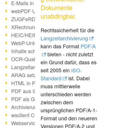
E-Mails in PDF
Dokumente
webPDF Update 8.0.0.2176
unabdingbar.
ZUGFeRD im Überblick
XRechnung Überblick
Rechtssicherheit für die
HEIC/HEIF-Unterstützung
Langzeitarchivierung
WebP-Unterstützung
kann das Format
PDF/A
Inhalte schwärzen
bieten - nicht zuletzt
OCR-Qualität verbessert
ein Grund dafür, dass es
Langzeitarchivierung PDF
seit 2005 ein
ISO-
ARAG setzt auf webPDF
Standard
ist. Dabei
HTML in PDF umwandeln
muss mittlerweile
PDF aus SAP
unterschieden werden
PDF als Grafik exportieren
zwischen dem
Archivierung & Migration
ursprünglichen PDF/A-1-
wsclient Converter
Format und den neueren
Webservice Toolbox (3)
Versionen PDF/A-2 und