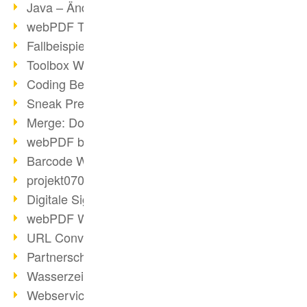
Java – Änderungen der Bedingungen
webPDF Toolbox Description
Fallbeispiel: Fusion von Archiven
Toolbox WebService Extraction
Coding Beispiel: Annotationen
Sneak Preview des webPDF Portals
Merge: Dokumente zusammenfügen
webPDF bei Infoniqa
Barcode Webservice
projekt0708 & webPDF
Digitale Signaturen - Teil 3
webPDF Webservices Signature
URL Converter mit wsclient
Partnerschaft mit d.vinci
Wasserzeichen per wsclient
Webservice via Ant-Task Bibliothek