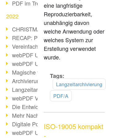
PDF im Trend
eine langfristige
Reproduzierbarkeit,
2022
unabhängig davon
CHRISTMAS 2022 loading
welche Anwendung oder
RECAP: PDF Days Europe 2022
welches System zur
Vereinfachung Personalprozesse
Erstellung verwendet
webPDF Update 8.0.0.2727
wurde.
webPDF Update 9.0.0.2732
Magische webPDF Version 9
Tags:
Mehr
Archivierung: Aufbewahrungsfristen
lesen
Langzeitarchivierung
Langzeitarchivierung mit PDF/A
PDF/A
webPDF Video - Behind the Scenes
Die Entwicklung von PDF/X
Mehr Nachhaltigkeit durch PDF
Digitale Post als PDF/A
ISO-19005 kompakt
webPDF Update 8.0.0.2531
-