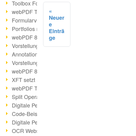
Toolbox Forms Operation
webPDF Toolbox Delete
Neuer
Formularverarbeitung mit webPDF
e
Portfolios mit webPDF erstellen
Einträ
webPDF 8.0 gestartet
ge
Vorstellung weiterer ActionTypes
AnnotationSelection Objekt
Vorstellung weiterer ActionTypes
webPDF 8: Toolbox Neuerungen
XFT setzt auf webPDF
webPDF Toolbox Webservice Image
Split Operation: Dokumente teilen
Digitale Personalakte mit webPDF
Code-Beispiel Attachment Operation
Digitale Personalakte bei REMONDIS
OCR Webservice