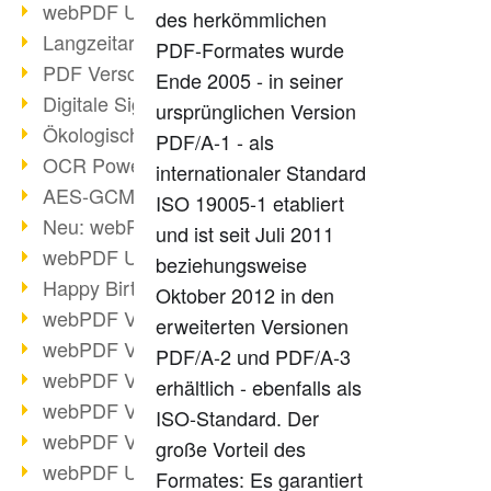
webPDF Update 9.0.0.3149
des herkömmlichen
Langzeitarchivierung mit PDF/A
PDF-Formates wurde
PDF Verschlüsselung
Ende 2005 - in seiner
Digitale Signaturen
ursprünglichen Version
Ökologischen Abdruck reduzieren
PDF/A-1 - als
OCR Power für Profis
internationaler Standard
AES-GCM-Unterstützung (PDF 2.0)
ISO 19005-1 etabliert
Neu: webPDF Developer Hub
und ist seit Juli 2011
webPDF Update 9.0.0.2898
beziehungsweise
Happy Birthday, PDF!
Oktober 2012 in den
webPDF Video-Session 4
erweiterten Versionen
webPDF Video-Session 3
PDF/A-2 und PDF/A-3
webPDF Video-Session 2
erhältlich - ebenfalls als
webPDF Video-Session 1
ISO-Standard. Der
webPDF Video-Session Termine
große Vorteil des
webPDF Update 9.0.0.2843
Formates: Es garantiert