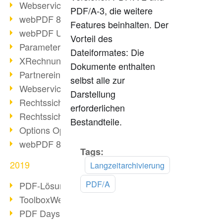
Webservice PDF/A
PDF/A-3, die weitere
webPDF 8 Neuerungen (Teil 2)
Features beinhalten. Der
webPDF Update 8.0.0.2058
Vorteil des
Parameter-Umstellung
Dateiformates: Die
XRechnung bei deutschen Behörden
Dokumente enthalten
Partnereinsatz unserer Software
selbst alle zur
Webservice Beispiel: XMP-Metadaten
Darstellung
Rechtssichere Mail-Archivierung (2)
erforderlichen
Rechtssichere Mail-Archivierung (1)
Bestandteile.
Options Operation
webPDF 8 Neuerungen (Teil 1)
Tags:
Mehr
lesen
2019
Langzeitarchivierung
PDF/A
PDF-Lösung für Unternehmen
ToolboxWebService Print Operation
PDF Days 2020