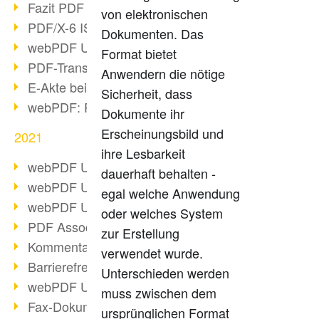
Fazit PDF Days 2021
von elektronischen
PDF/X-6 ISO-Norm
Dokumenten. Das
webPDF Update 8.0.0.2393
Format bietet
PDF-Transparenz beim PDF-Format
Anwendern die nötige
E-Akte bei Behörden
Sicherheit, dass
webPDF: PDF-Anhänge verwalten
Dokumente ihr
Erscheinungsbild und
2021
ihre Lesbarkeit
webPDF Update 8.0.0.2376
dauerhaft behalten -
webPDF Update 8.0.0.2374
egal welche Anwendung
webPDF Update 8.0.0.2372
oder welches System
PDF Association 2021 Entwicklungen
zur Erstellung
Kommentare im PDF einfügen
verwendet wurde.
Barrierefreie PDF-Dokumente (3/3)
Unterschieden werden
webPDF Update 8.0.0.2338
muss zwischen dem
Fax-Dokumente in Workflow
ursprünglichen Format