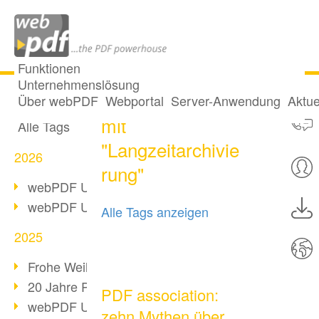
Funktionen
Unternehmenslösung
21 Posts getaggt
Alle Beiträge
Über webPDF
Webportal
Server-Anwendung
Aktue
mit
Alle Tags
"Langzeitarchivie
2026
rung"
webPDF Update 10.0.5
webPDF Update 10.0.4
Alle Tags anzeigen
2025
Frohe Weihnachten & Auszeit
20 Jahre PDF/A
PDF association:
webPDF Update 10.0.3
zehn Mythen über