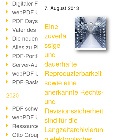
Digitaler Freigabeprozess
7. August 2013
webPDF Update 8.0.0.2255
PDF Days Europe 2021
Eine
Vater des PDF gestorben
zuverlä
Die neuen PDF Standards 2020
ssige
Alles zu PDF/A-4
und
PDF-Portfolio erstellen
dauerhafte
Server-Auslastung Status-Seite
Reproduzierbarkeit
webPDF Update 8.0.0.2229
sowie eine
PDF-Basisdatenpflege mit webPDF
anerkannte Rechts-
2020
und
PDF schwärzen & bereinigen
Revisionssicherheit
webPDF Update 8.0.0.2193
sind für die
Ressourcen für Entwickler
Langzeitarchivierun
Otto Group Recruiting
g elektronischer