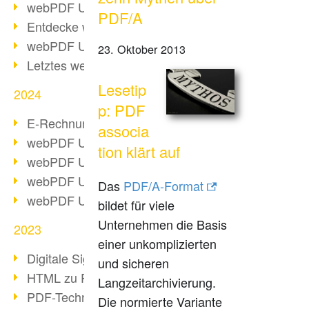
webPDF Update 10.0.2
PDF/A
Entdecke webPDF 10
webPDF Update 9.0.0.3655
23. Oktober 2013
Letztes webPDF 8 Update
Lesetip
2024
p: PDF
E-Rechnungsstellung ab 2025
associa
webPDF Update 9.0.0.3584
tion klärt auf
webPDF Update 9.0.0.3479
webPDF Update 9.0.0.3361
Das
PDF/A-Format
webPDF Update 9.0.0.3264
bildet für viele
Unternehmen die Basis
2023
einer unkomplizierten
Digitale Signatur in PDF
und sicheren
HTML zu PDF
Langzeitarchivierung.
PDF-Techniken für Barrierefreiheit
Die normierte Variante