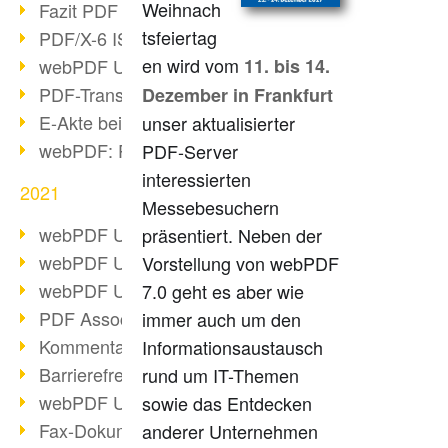
Weihnach
Fazit PDF Days 2021
tsfeiertag
PDF/X-6 ISO-Norm
en wird vom
webPDF Update 8.0.0.2393
11. bis 14.
PDF-Transparenz beim PDF-Format
Dezember in Frankfurt
E-Akte bei Behörden
unser aktualisierter
webPDF: PDF-Anhänge verwalten
PDF-Server
interessierten
2021
Messebesuchern
webPDF Update 8.0.0.2376
präsentiert. Neben der
webPDF Update 8.0.0.2374
Vorstellung von webPDF
webPDF Update 8.0.0.2372
7.0 geht es aber wie
PDF Association 2021 Entwicklungen
immer auch um den
Kommentare im PDF einfügen
Informationsaustausch
Barrierefreie PDF-Dokumente (3/3)
rund um IT-Themen
webPDF Update 8.0.0.2338
sowie das Entdecken
Fax-Dokumente in Workflow
anderer Unternehmen