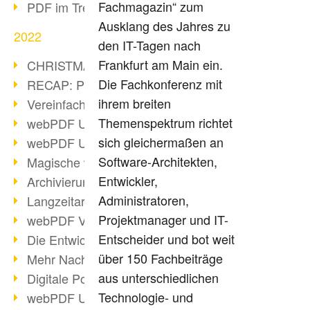
Fachmagazin“ zum
PDF im Trend
Ausklang des Jahres zu
2022
den IT-Tagen nach
Frankfurt am Main ein.
CHRISTMAS 2022 loading
Die Fachkonferenz mit
RECAP: PDF Days Europe 2022
ihrem breiten
Vereinfachung Personalprozesse
Themenspektrum richtet
webPDF Update 8.0.0.2727
sich gleichermaßen an
webPDF Update 9.0.0.2732
Software-Architekten,
Magische webPDF Version 9
Entwickler,
Archivierung: Aufbewahrungsfristen
Administratoren,
Langzeitarchivierung mit PDF/A
Projektmanager und IT-
webPDF Video - Behind the Scenes
Entscheider und bot weit
Die Entwicklung von PDF/X
über 150 Fachbeiträge
Mehr Nachhaltigkeit durch PDF
aus unterschiedlichen
Digitale Post als PDF/A
Technologie- und
webPDF Update 8.0.0.2531