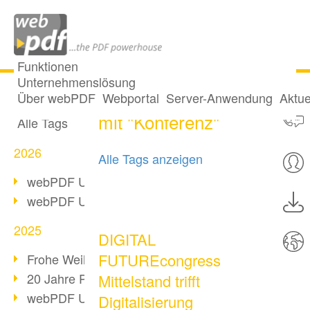
Funktionen
Unternehmenslösung
13 Posts getaggt
Alle Beiträge
Über webPDF
Webportal
Server-Anwendung
Aktue
mit "Konferenz"
Alle Tags
2026
Alle Tags anzeigen
webPDF Update 10.0.5
webPDF Update 10.0.4
2025
DIGITAL
FUTUREcongress
Frohe Weihnachten & Auszeit
20 Jahre PDF/A
Mittelstand trifft
webPDF Update 10.0.3
Digitalisierung