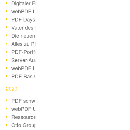
Digitaler Freigabeprozess
webPDF Update 8.0.0.2255
PDF Days Europe 2021
Vater des PDF gestorben
Die neuen PDF Standards 2020
Alles zu PDF/A-4
PDF-Portfolio erstellen
Server-Auslastung Status-Seite
webPDF Update 8.0.0.2229
PDF-Basisdatenpflege mit webPDF
2020
PDF schwärzen & bereinigen
webPDF Update 8.0.0.2193
Ressourcen für Entwickler
Otto Group Recruiting