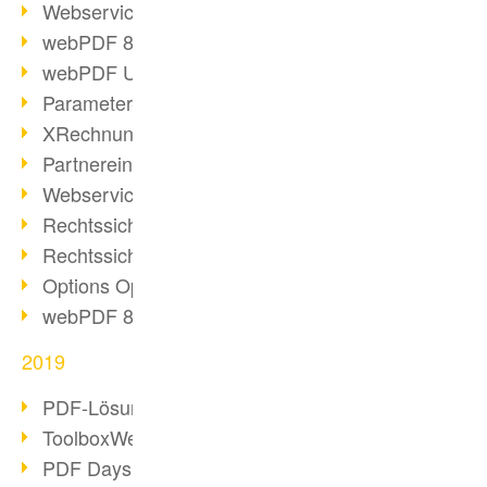
Webservice PDF/A
webPDF 8 Neuerungen (Teil 2)
webPDF Update 8.0.0.2058
Parameter-Umstellung
XRechnung bei deutschen Behörden
Partnereinsatz unserer Software
Webservice Beispiel: XMP-Metadaten
Rechtssichere Mail-Archivierung (2)
Rechtssichere Mail-Archivierung (1)
Options Operation
webPDF 8 Neuerungen (Teil 1)
2019
PDF-Lösung für Unternehmen
ToolboxWebService Print Operation
PDF Days 2020