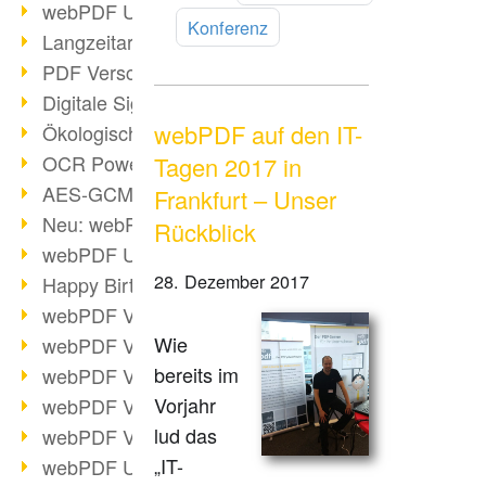
lesen
webPDF Update 9.0.0.3149
Konferenz
Langzeitarchivierung mit PDF/A
PDF Verschlüsselung
Digitale Signaturen
webPDF auf den IT-
Ökologischen Abdruck reduzieren
OCR Power für Profis
Tagen 2017 in
AES-GCM-Unterstützung (PDF 2.0)
Frankfurt – Unser
Neu: webPDF Developer Hub
Rückblick
webPDF Update 9.0.0.2898
28. Dezember 2017
Happy Birthday, PDF!
webPDF Video-Session 4
Wie
webPDF Video-Session 3
bereits im
webPDF Video-Session 2
Vorjahr
webPDF Video-Session 1
lud das
webPDF Video-Session Termine
„IT-
webPDF Update 9.0.0.2843