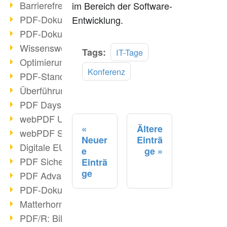
Barrierefreie PDF-Dokumente (2/3)
im Bereich der Software-
PDF-Dokumente mit OCR optimieren
Entwicklung.
PDF-Dokumente barrierefrei?
Wissenswertes über E-Signatur
Mehr
Tags:
IT-Tage
Optimierung des PDF-Formats
lesen
Konferenz
PDF-Standards im Überblick
Überführung PDF/A in Archivsystem
PDF Days Europe 2021
webPDF Update 8.0.0.2282
Ältere
webPDF Statistik-Auswertungen
Neuer
Einträ
Digitale EU COVID-Zertifikate
e
ge
PDF Sicherheitseinstellungen
Einträ
ge
PDF Advanced Electronic Signature
PDF-Dokumente neu organisieren
Matterhorn Protokoll 1.1 verfügbar
PDF/R: Bildformat der Zukunft