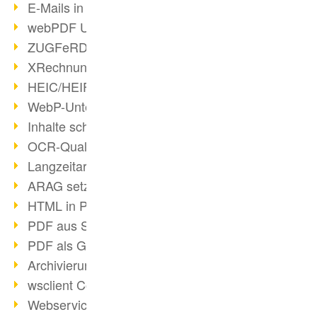
E-Mails in PDF
webPDF Update 8.0.0.2176
ZUGFeRD im Überblick
XRechnung Überblick
HEIC/HEIF-Unterstützung
WebP-Unterstützung
Inhalte schwärzen
OCR-Qualität verbessert
Langzeitarchivierung PDF
ARAG setzt auf webPDF
HTML in PDF umwandeln
PDF aus SAP
PDF als Grafik exportieren
Archivierung & Migration
wsclient Converter
Webservice Toolbox (3)