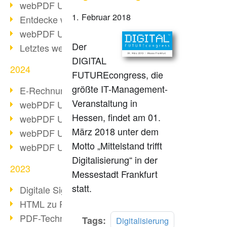
webPDF Update 10.0.2
1. Februar 2018
Entdecke webPDF 10
webPDF Update 9.0.0.3655
Der
Letztes webPDF 8 Update
DIGITAL
2024
FUTUREcongress, die
größte IT-Management-
E-Rechnungsstellung ab 2025
Veranstaltung in
webPDF Update 9.0.0.3584
Hessen, findet am 01.
webPDF Update 9.0.0.3479
März 2018 unter dem
webPDF Update 9.0.0.3361
Motto „Mittelstand trifft
webPDF Update 9.0.0.3264
Digitalisierung“ in der
2023
Messestadt Frankfurt
statt.
Digitale Signatur in PDF
HTML zu PDF
PDF-Techniken für Barrierefreiheit
Mehr
Tags:
Digitalisierung