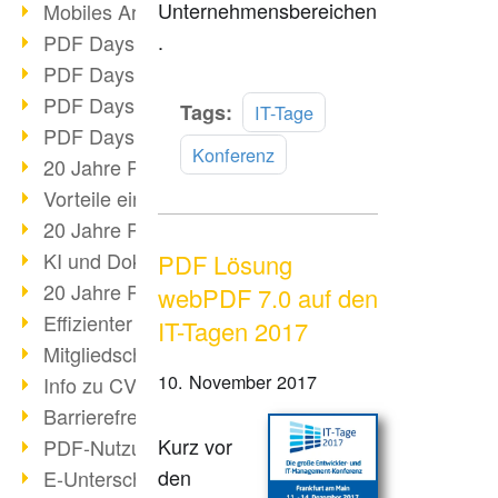
Unternehmensbereichen
Mobiles Arbeiten mit PDF
.
PDF Days 2022 Themenblock 3
PDF Days 2022 Themenblock 2
PDF Days 2022 Themenblock 1
Mehr
Tags:
IT-Tage
PDF Days Europe 2022
lesen
Konferenz
20 Jahre PDF/X (Teil 3)
Vorteile einer PDF-Businesslösung
20 Jahre PDF/X (Teil 2)
KI und Dokumenten-Management
PDF Lösung
20 Jahre PDF/X (Teil 1)
webPDF 7.0 auf den
Effizienter Dokumenten Workflow
IT-Tagen 2017
Mitgliedschaft PDF Association
10. November 2017
Info zu CVE-2022-22965
Barrierefreiheit mehr als Inklusion
Kurz vor
PDF-Nutzung durch Pandemie
den
E-Unterschriften für Verwaltung