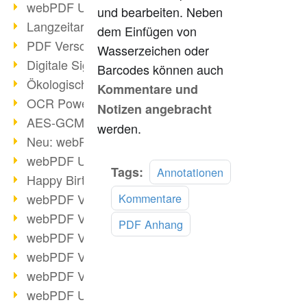
webPDF Update 9.0.0.3149
und bearbeiten. Neben
Langzeitarchivierung mit PDF/A
dem Einfügen von
PDF Verschlüsselung
Wasserzeichen oder
Digitale Signaturen
Barcodes können auch
Ökologischen Abdruck reduzieren
Kommentare und
OCR Power für Profis
Notizen angebracht
AES-GCM-Unterstützung (PDF 2.0)
werden.
Neu: webPDF Developer Hub
webPDF Update 9.0.0.2898
Mehr
Tags:
Annotationen
Happy Birthday, PDF!
lesen
webPDF Video-Session 4
Kommentare
webPDF Video-Session 3
PDF Anhang
webPDF Video-Session 2
webPDF Video-Session 1
webPDF Video-Session Termine
webPDF Update 9.0.0.2843