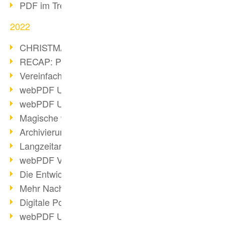
PDF im Trend
2022
CHRISTMAS 2022 loading
RECAP: PDF Days Europe 2022
Vereinfachung Personalprozesse
webPDF Update 8.0.0.2727
webPDF Update 9.0.0.2732
Magische webPDF Version 9
Archivierung: Aufbewahrungsfristen
Langzeitarchivierung mit PDF/A
webPDF Video - Behind the Scenes
Die Entwicklung von PDF/X
Mehr Nachhaltigkeit durch PDF
Digitale Post als PDF/A
webPDF Update 8.0.0.2531