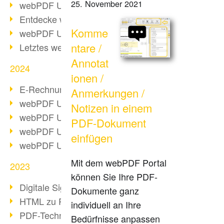
25. November 2021
webPDF Update 10.0.2
Entdecke webPDF 10
Komme
webPDF Update 9.0.0.3655
ntare /
Letztes webPDF 8 Update
Annotat
2024
ionen /
E-Rechnungsstellung ab 2025
Anmerkungen /
webPDF Update 9.0.0.3584
Notizen in einem
webPDF Update 9.0.0.3479
PDF-Dokument
webPDF Update 9.0.0.3361
einfügen
webPDF Update 9.0.0.3264
Mit dem webPDF Portal
2023
können Sie Ihre PDF-
Digitale Signatur in PDF
Dokumente ganz
HTML zu PDF
individuell an Ihre
PDF-Techniken für Barrierefreiheit
Bedürfnisse anpassen