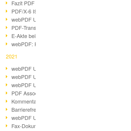
Fazit PDF Days 2021
PDF/X-6 ISO-Norm
webPDF Update 8.0.0.2393
PDF-Transparenz beim PDF-Format
E-Akte bei Behörden
webPDF: PDF-Anhänge verwalten
2021
webPDF Update 8.0.0.2376
webPDF Update 8.0.0.2374
webPDF Update 8.0.0.2372
PDF Association 2021 Entwicklungen
Kommentare im PDF einfügen
Barrierefreie PDF-Dokumente (3/3)
webPDF Update 8.0.0.2338
Fax-Dokumente in Workflow