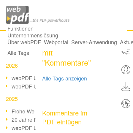
Funktionen
Unternehmenslösung
Ein Post getaggt
Alle Beiträge
Über webPDF
Webportal
Server-Anwendung
Aktue
mit
Alle Tags
"Kommentare"
2026
webPDF Update 10.0.5
Alle Tags anzeigen
webPDF Update 10.0.4
2025
Frohe Weihnachten & Auszeit
Kommentare im
20 Jahre PDF/A
PDF einfügen
webPDF Update 10.0.3