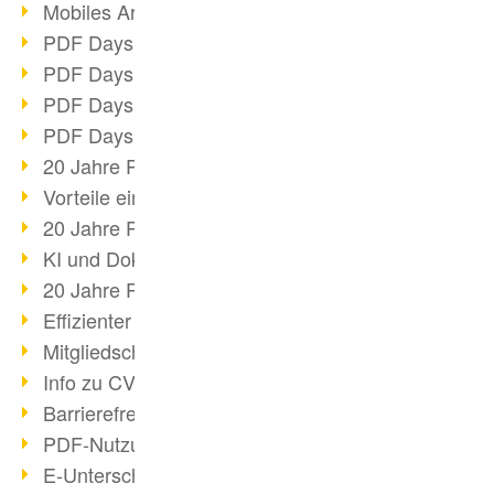
Mobiles Arbeiten mit PDF
PDF Days 2022 Themenblock 3
PDF Days 2022 Themenblock 2
PDF Days 2022 Themenblock 1
PDF Days Europe 2022
20 Jahre PDF/X (Teil 3)
Vorteile einer PDF-Businesslösung
20 Jahre PDF/X (Teil 2)
KI und Dokumenten-Management
20 Jahre PDF/X (Teil 1)
Effizienter Dokumenten Workflow
Mitgliedschaft PDF Association
Info zu CVE-2022-22965
Barrierefreiheit mehr als Inklusion
PDF-Nutzung durch Pandemie
E-Unterschriften für Verwaltung