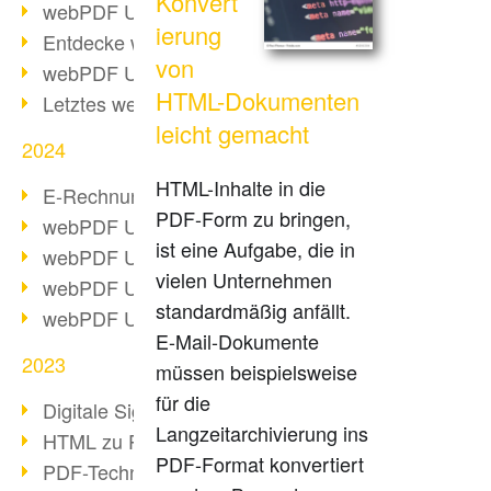
Konvert
webPDF Update 10.0.2
ierung
Entdecke webPDF 10
von
webPDF Update 9.0.0.3655
HTML-Dokumenten
Letztes webPDF 8 Update
leicht gemacht
2024
HTML-Inhalte in die
E-Rechnungsstellung ab 2025
PDF-Form zu bringen,
webPDF Update 9.0.0.3584
ist eine Aufgabe, die in
webPDF Update 9.0.0.3479
vielen Unternehmen
webPDF Update 9.0.0.3361
standardmäßig anfällt.
webPDF Update 9.0.0.3264
E-Mail-Dokumente
2023
müssen beispielsweise
für die
Digitale Signatur in PDF
Langzeitarchivierung ins
HTML zu PDF
PDF-Format konvertiert
PDF-Techniken für Barrierefreiheit