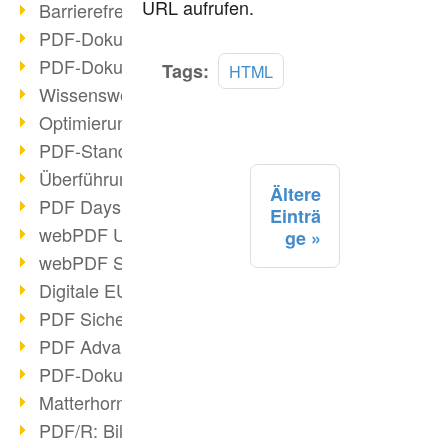
URL aufrufen.
Barrierefreie PDF-Dokumente (2/3)
PDF-Dokumente mit OCR optimieren
PDF-Dokumente barrierefrei?
Mehr
Tags:
HTML
lesen
Wissenswertes über E-Signatur
Optimierung des PDF-Formats
PDF-Standards im Überblick
Überführung PDF/A in Archivsystem
Ältere
PDF Days Europe 2021
Einträ
webPDF Update 8.0.0.2282
ge
webPDF Statistik-Auswertungen
Digitale EU COVID-Zertifikate
PDF Sicherheitseinstellungen
PDF Advanced Electronic Signature
PDF-Dokumente neu organisieren
Matterhorn Protokoll 1.1 verfügbar
PDF/R: Bildformat der Zukunft