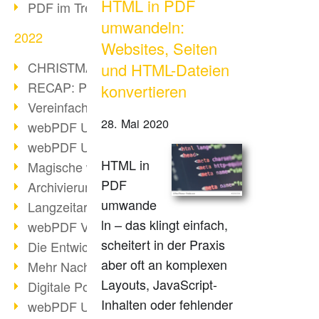
HTML in PDF
PDF im Trend
umwandeln:
2022
Websites, Seiten
CHRISTMAS 2022 loading
und HTML-Dateien
RECAP: PDF Days Europe 2022
konvertieren
Vereinfachung Personalprozesse
28. Mai 2020
webPDF Update 8.0.0.2727
webPDF Update 9.0.0.2732
HTML in
Magische webPDF Version 9
PDF
Archivierung: Aufbewahrungsfristen
umwande
Langzeitarchivierung mit PDF/A
ln – das klingt einfach,
webPDF Video - Behind the Scenes
scheitert in der Praxis
Die Entwicklung von PDF/X
aber oft an komplexen
Mehr Nachhaltigkeit durch PDF
Layouts, JavaScript-
Digitale Post als PDF/A
Inhalten oder fehlender
webPDF Update 8.0.0.2531