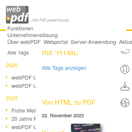
Funktionen
Unternehmenslösung
5 Posts getaggt
Alle Beiträge
Über webPDF
Webportal
Server-Anwendung
Aktue
mit "HTML"
Alle Tags
2026
Alle Tags anzeigen
webPDF Update 10.0.5
webPDF Update 10.0.4
2025
Von HTML zu PDF
Frohe Weihnachten & Auszeit
22. November 2023
20 Jahre PDF/A
webPDF Update 10.0.3