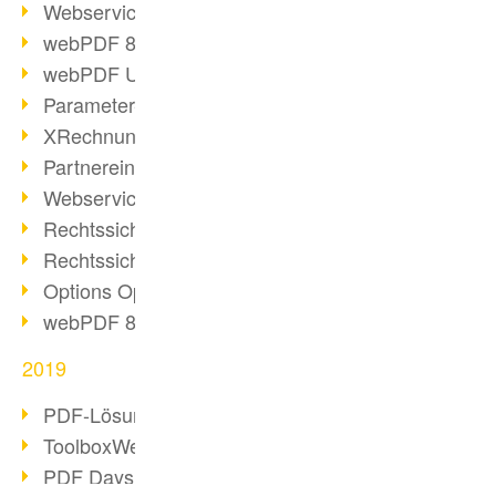
Webservice PDF/A
webPDF 8 Neuerungen (Teil 2)
webPDF Update 8.0.0.2058
Parameter-Umstellung
XRechnung bei deutschen Behörden
Partnereinsatz unserer Software
Webservice Beispiel: XMP-Metadaten
Rechtssichere Mail-Archivierung (2)
Rechtssichere Mail-Archivierung (1)
Options Operation
webPDF 8 Neuerungen (Teil 1)
2019
PDF-Lösung für Unternehmen
ToolboxWebService Print Operation
PDF Days 2020