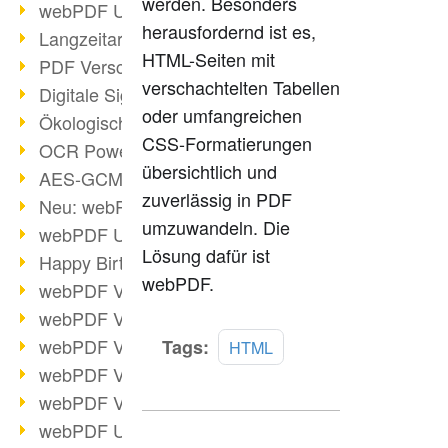
werden. Besonders
webPDF Update 9.0.0.3149
herausfordernd ist es,
Langzeitarchivierung mit PDF/A
HTML-Seiten mit
PDF Verschlüsselung
verschachtelten Tabellen
Digitale Signaturen
oder umfangreichen
Ökologischen Abdruck reduzieren
CSS-Formatierungen
OCR Power für Profis
übersichtlich und
AES-GCM-Unterstützung (PDF 2.0)
zuverlässig in PDF
Neu: webPDF Developer Hub
umzuwandeln. Die
webPDF Update 9.0.0.2898
Lösung dafür ist
Happy Birthday, PDF!
webPDF.
webPDF Video-Session 4
webPDF Video-Session 3
Mehr
webPDF Video-Session 2
Tags:
HTML
lesen
webPDF Video-Session 1
webPDF Video-Session Termine
webPDF Update 9.0.0.2843