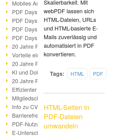
Skalierbarkeit. Mit
Mobiles Arbeiten mit PDF
webPDF lassen sich
PDF Days 2022 Themenblock 3
HTML-Dateien, URLs
PDF Days 2022 Themenblock 2
und HTML-basierte E-
PDF Days 2022 Themenblock 1
Mails zuverlässig und
PDF Days Europe 2022
automatisiert in PDF
20 Jahre PDF/X (Teil 3)
konvertieren.
Vorteile einer PDF-Businesslösung
20 Jahre PDF/X (Teil 2)
KI und Dokumenten-Management
Mehr
Tags:
HTML
PDF
lesen
20 Jahre PDF/X (Teil 1)
Effizienter Dokumenten Workflow
Mitgliedschaft PDF Association
HTML-Seiten in
Info zu CVE-2022-22965
Barrierefreiheit mehr als Inklusion
PDF-Dateien
PDF-Nutzung durch Pandemie
umwandeln
E-Unterschriften für Verwaltung