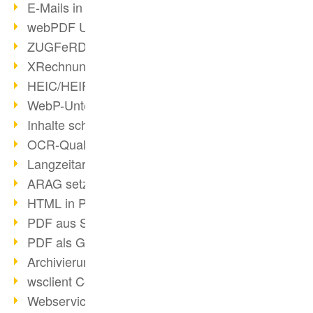
E-Mails in PDF
webPDF Update 8.0.0.2176
ZUGFeRD im Überblick
XRechnung Überblick
HEIC/HEIF-Unterstützung
WebP-Unterstützung
Inhalte schwärzen
OCR-Qualität verbessert
Langzeitarchivierung PDF
ARAG setzt auf webPDF
HTML in PDF umwandeln
PDF aus SAP
PDF als Grafik exportieren
Archivierung & Migration
wsclient Converter
Webservice Toolbox (3)