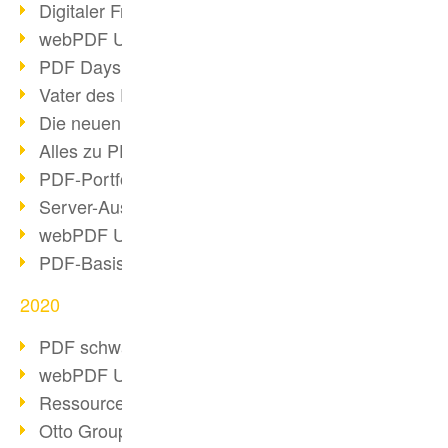
Digitaler Freigabeprozess
webPDF Update 8.0.0.2255
PDF Days Europe 2021
Vater des PDF gestorben
Die neuen PDF Standards 2020
Alles zu PDF/A-4
PDF-Portfolio erstellen
Server-Auslastung Status-Seite
webPDF Update 8.0.0.2229
PDF-Basisdatenpflege mit webPDF
2020
PDF schwärzen & bereinigen
webPDF Update 8.0.0.2193
Ressourcen für Entwickler
Otto Group Recruiting