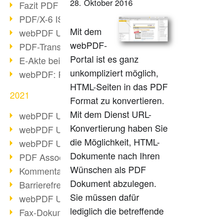
28. Oktober 2016
Fazit PDF Days 2021
PDF/X-6 ISO-Norm
Mit dem
webPDF Update 8.0.0.2393
webPDF-
PDF-Transparenz beim PDF-Format
Portal ist es ganz
E-Akte bei Behörden
unkompliziert möglich,
webPDF: PDF-Anhänge verwalten
HTML-Seiten in das PDF
2021
Format zu konvertieren.
Mit dem Dienst URL-
webPDF Update 8.0.0.2376
Konvertierung haben Sie
webPDF Update 8.0.0.2374
die Möglichkeit, HTML-
webPDF Update 8.0.0.2372
Dokumente nach Ihren
PDF Association 2021 Entwicklungen
Wünschen als PDF
Kommentare im PDF einfügen
Dokument abzulegen.
Barrierefreie PDF-Dokumente (3/3)
Sie müssen dafür
webPDF Update 8.0.0.2338
lediglich die betreffende
Fax-Dokumente in Workflow