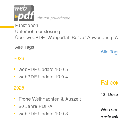
Funktionen
Unternehmenslösung
Ein Po
Alle Beiträge
Über webPDF
Webportal
Server-Anwendung
A
Alle Tags
Alle Ta
2026
webPDF Update 10.0.5
webPDF Update 10.0.4
Fallbe
2025
18. Dez
Frohe Weihnachten & Auszeit
20 Jahre PDF/A
Was spri
webPDF Update 10.0.3
profess