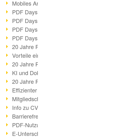
Mobiles Arbeiten mit PDF
PDF Days 2022 Themenblock 3
PDF Days 2022 Themenblock 2
PDF Days 2022 Themenblock 1
PDF Days Europe 2022
20 Jahre PDF/X (Teil 3)
Vorteile einer PDF-Businesslösung
20 Jahre PDF/X (Teil 2)
KI und Dokumenten-Management
20 Jahre PDF/X (Teil 1)
Effizienter Dokumenten Workflow
Mitgliedschaft PDF Association
Info zu CVE-2022-22965
Barrierefreiheit mehr als Inklusion
PDF-Nutzung durch Pandemie
E-Unterschriften für Verwaltung