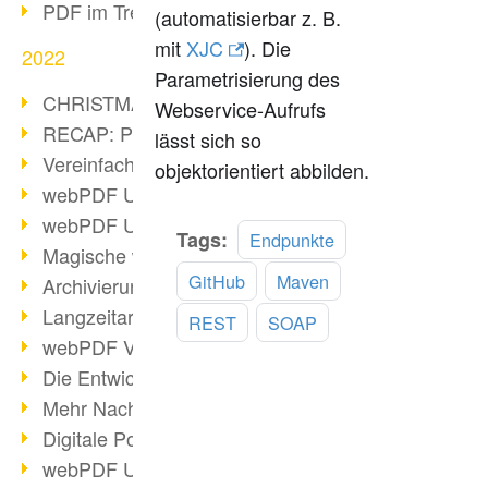
PDF im Trend
(automatisierbar z. B.
mit
XJC
). Die
2022
Parametrisierung des
CHRISTMAS 2022 loading
Webservice-Aufrufs
RECAP: PDF Days Europe 2022
lässt sich so
Vereinfachung Personalprozesse
objektorientiert abbilden.
webPDF Update 8.0.0.2727
webPDF Update 9.0.0.2732
Mehr
Tags:
Endpunkte
Magische webPDF Version 9
lesen
GitHub
Maven
Archivierung: Aufbewahrungsfristen
Langzeitarchivierung mit PDF/A
REST
SOAP
webPDF Video - Behind the Scenes
Die Entwicklung von PDF/X
Mehr Nachhaltigkeit durch PDF
Digitale Post als PDF/A
webPDF Update 8.0.0.2531