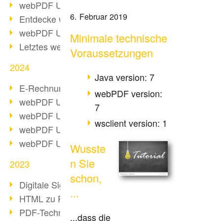
webPDF Update 10.0.2
6. Februar 2019
Entdecke webPDF 10
webPDF Update 9.0.0.3655
Minimale technische
Letztes webPDF 8 Update
Voraussetzungen
2024
Java version: 7
E-Rechnungsstellung ab 2025
webPDF version:
webPDF Update 9.0.0.3584
7
webPDF Update 9.0.0.3479
wsclient version: 1
webPDF Update 9.0.0.3361
webPDF Update 9.0.0.3264
Wusste
n Sie
2023
schon,
Digitale Signatur in PDF
...
HTML zu PDF
PDF-Techniken für Barrierefreiheit
...dass die