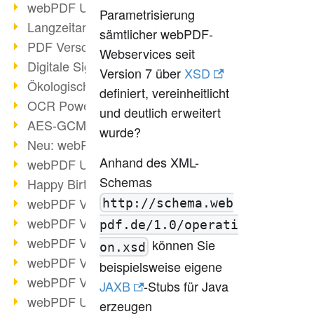
webPDF Update 9.0.0.3149
Parametrisierung
Langzeitarchivierung mit PDF/A
sämtlicher webPDF-
PDF Verschlüsselung
Webservices seit
Digitale Signaturen
Version 7 über
XSD
Ökologischen Abdruck reduzieren
definiert, vereinheitlicht
OCR Power für Profis
und deutlich erweitert
AES-GCM-Unterstützung (PDF 2.0)
wurde?
Neu: webPDF Developer Hub
Anhand des XML-
webPDF Update 9.0.0.2898
Schemas
Happy Birthday, PDF!
webPDF Video-Session 4
http://schema.web
webPDF Video-Session 3
pdf.de/1.0/operati
webPDF Video-Session 2
können Sie
on.xsd
webPDF Video-Session 1
beispielsweise eigene
webPDF Video-Session Termine
JAXB
-Stubs für Java
webPDF Update 9.0.0.2843
erzeugen