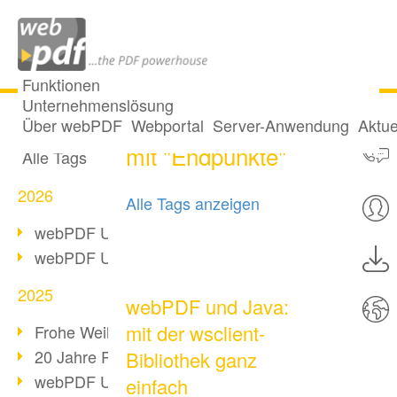
Funktionen
Unternehmenslösung
Ein Post getaggt
Alle Beiträge
Über webPDF
Webportal
Server-Anwendung
Aktue
mit "Endpunkte"
Alle Tags
2026
Alle Tags anzeigen
webPDF Update 10.0.5
webPDF Update 10.0.4
2025
webPDF und Java:
mit der wsclient-
Frohe Weihnachten & Auszeit
20 Jahre PDF/A
Bibliothek ganz
webPDF Update 10.0.3
einfach