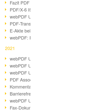
Fazit PDF Days 2021
PDF/X-6 ISO-Norm
webPDF Update 8.0.0.2393
PDF-Transparenz beim PDF-Format
E-Akte bei Behörden
webPDF: PDF-Anhänge verwalten
2021
webPDF Update 8.0.0.2376
webPDF Update 8.0.0.2374
webPDF Update 8.0.0.2372
PDF Association 2021 Entwicklungen
Kommentare im PDF einfügen
Barrierefreie PDF-Dokumente (3/3)
webPDF Update 8.0.0.2338
Fax-Dokumente in Workflow