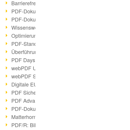
Barrierefreie PDF-Dokumente (2/3)
PDF-Dokumente mit OCR optimieren
PDF-Dokumente barrierefrei?
Wissenswertes über E-Signatur
Optimierung des PDF-Formats
PDF-Standards im Überblick
Überführung PDF/A in Archivsystem
PDF Days Europe 2021
webPDF Update 8.0.0.2282
webPDF Statistik-Auswertungen
Digitale EU COVID-Zertifikate
PDF Sicherheitseinstellungen
PDF Advanced Electronic Signature
PDF-Dokumente neu organisieren
Matterhorn Protokoll 1.1 verfügbar
PDF/R: Bildformat der Zukunft