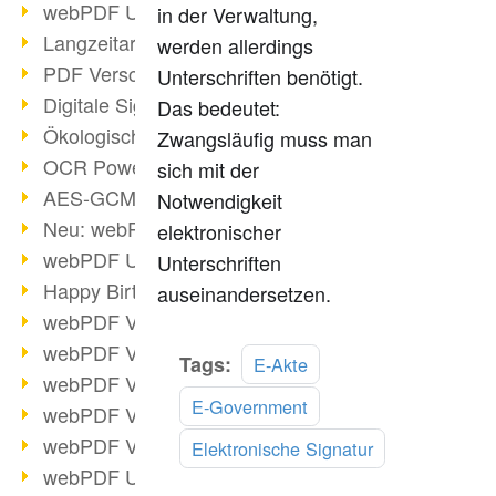
webPDF Update 9.0.0.3149
in der Verwaltung,
Langzeitarchivierung mit PDF/A
werden allerdings
PDF Verschlüsselung
Unterschriften benötigt.
Digitale Signaturen
Das bedeutet:
Ökologischen Abdruck reduzieren
Zwangsläufig muss man
OCR Power für Profis
sich mit der
AES-GCM-Unterstützung (PDF 2.0)
Notwendigkeit
Neu: webPDF Developer Hub
elektronischer
webPDF Update 9.0.0.2898
Unterschriften
Happy Birthday, PDF!
auseinandersetzen.
webPDF Video-Session 4
webPDF Video-Session 3
Mehr
Tags:
E-Akte
webPDF Video-Session 2
lesen
E-Government
webPDF Video-Session 1
webPDF Video-Session Termine
Elektronische Signatur
webPDF Update 9.0.0.2843