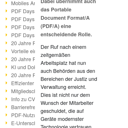
Dabei übernimmt auch
Mobiles Arbeiten mit PDF
das Portable
PDF Days 2022 Themenblock 3
Document Format/A
PDF Days 2022 Themenblock 2
(PDF/A) eine
PDF Days 2022 Themenblock 1
entscheidende Rolle.
PDF Days Europe 2022
20 Jahre PDF/X (Teil 3)
Der Ruf nach einem
Vorteile einer PDF-Businesslösung
zeitgemäßen
20 Jahre PDF/X (Teil 2)
Arbeitsplatz hat nun
KI und Dokumenten-Management
auch Behörden aus den
20 Jahre PDF/X (Teil 1)
Bereichen der Justiz und
Effizienter Dokumenten Workflow
Verwaltung erreicht.
Mitgliedschaft PDF Association
Dies ist nicht nur dem
Info zu CVE-2022-22965
Wunsch der Mitarbeiter
Barrierefreiheit mehr als Inklusion
geschuldet, die auf
PDF-Nutzung durch Pandemie
Geräte modernster
E-Unterschriften für Verwaltung
Technologie vertrauen