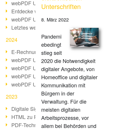
webPDF Update 10.0.2
Unterschriften
Entdecke webPDF 10
webPDF Update 9.0.0.3655
8. März 2022
Letztes webPDF 8 Update
Pandemi
2024
ebedingt
E-Rechnungsstellung ab 2025
stieg seit
webPDF Update 9.0.0.3584
2020 die Notwendigkeit
webPDF Update 9.0.0.3479
digitaler Angebote, von
webPDF Update 9.0.0.3361
Homeoffice und digitaler
webPDF Update 9.0.0.3264
Kommunikation mit
Bürgern in der
2023
Verwaltung. Für die
Digitale Signatur in PDF
meisten digitalen
HTML zu PDF
Arbeitsprozesse, vor
PDF-Techniken für Barrierefreiheit
allem bei Behörden und