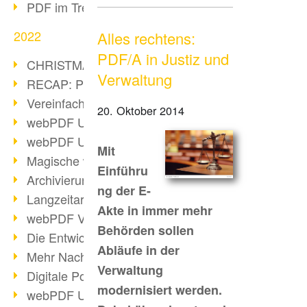
PDF im Trend
2022
Alles rechtens:
PDF/A in Justiz und
CHRISTMAS 2022 loading
Verwaltung
RECAP: PDF Days Europe 2022
Vereinfachung Personalprozesse
20. Oktober 2014
webPDF Update 8.0.0.2727
webPDF Update 9.0.0.2732
Mit
Magische webPDF Version 9
Einführu
Archivierung: Aufbewahrungsfristen
ng der E-
Langzeitarchivierung mit PDF/A
Akte in immer mehr
webPDF Video - Behind the Scenes
Behörden sollen
Die Entwicklung von PDF/X
Abläufe in der
Mehr Nachhaltigkeit durch PDF
Verwaltung
Digitale Post als PDF/A
modernisiert werden.
webPDF Update 8.0.0.2531