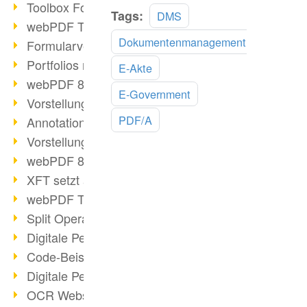
Toolbox Forms Operation
Mehr
Tags:
DMS
webPDF Toolbox Delete
lesen
Dokumentenmanagement
Formularverarbeitung mit webPDF
Portfolios mit webPDF erstellen
E-Akte
webPDF 8.0 gestartet
E-Government
Vorstellung weiterer ActionTypes
PDF/A
AnnotationSelection Objekt
Vorstellung weiterer ActionTypes
webPDF 8: Toolbox Neuerungen
XFT setzt auf webPDF
webPDF Toolbox Webservice Image
Split Operation: Dokumente teilen
Digitale Personalakte mit webPDF
Code-Beispiel Attachment Operation
Digitale Personalakte bei REMONDIS
OCR Webservice