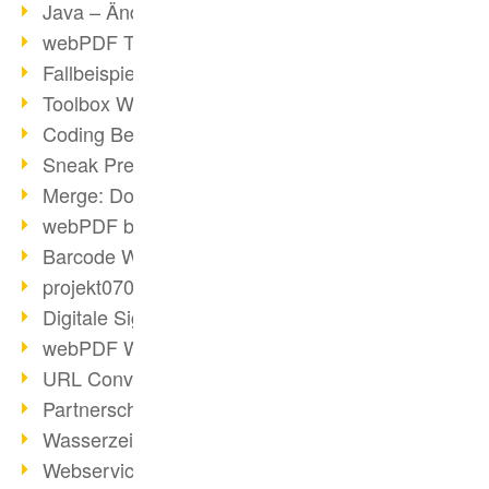
Java – Änderungen der Bedingungen
webPDF Toolbox Description
Fallbeispiel: Fusion von Archiven
Toolbox WebService Extraction
Coding Beispiel: Annotationen
Sneak Preview des webPDF Portals
Merge: Dokumente zusammenfügen
webPDF bei Infoniqa
Barcode Webservice
projekt0708 & webPDF
Digitale Signaturen - Teil 3
webPDF Webservices Signature
URL Converter mit wsclient
Partnerschaft mit d.vinci
Wasserzeichen per wsclient
Webservice via Ant-Task Bibliothek