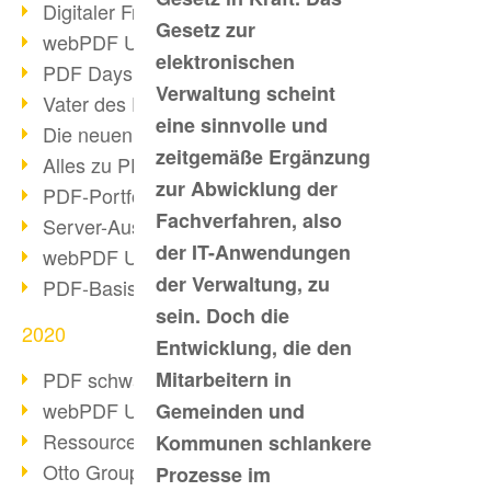
Digitaler Freigabeprozess
Gesetz zur
webPDF Update 8.0.0.2255
elektronischen
PDF Days Europe 2021
Verwaltung scheint
Vater des PDF gestorben
eine sinnvolle und
Die neuen PDF Standards 2020
zeitgemäße Ergänzung
Alles zu PDF/A-4
zur Abwicklung der
PDF-Portfolio erstellen
Fachverfahren, also
Server-Auslastung Status-Seite
der IT-Anwendungen
webPDF Update 8.0.0.2229
der Verwaltung, zu
PDF-Basisdatenpflege mit webPDF
sein. Doch die
2020
Entwicklung, die den
PDF schwärzen & bereinigen
Mitarbeitern in
webPDF Update 8.0.0.2193
Gemeinden und
Ressourcen für Entwickler
Kommunen schlankere
Otto Group Recruiting
Prozesse im