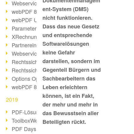
Dokumentenmanagem
Webservice PDF/A
ent-System (DMS)
webPDF 8 Neuerungen (Teil 2)
nicht funktionieren.
webPDF Update 8.0.0.2058
Dass das neue Gesetz
Parameter-Umstellung
und entsprechende
XRechnung bei deutschen Behörden
Softwarelösungen
Partnereinsatz unserer Software
keine Gefahr
Webservice Beispiel: XMP-Metadaten
darstellen, sondern im
Rechtssichere Mail-Archivierung (2)
Gegenteil Bürgern und
Rechtssichere Mail-Archivierung (1)
Options Operation
Sachbearbeitern das
webPDF 8 Neuerungen (Teil 1)
Leben erleichtern
können, ist ein Fakt,
2019
der mehr und mehr in
PDF-Lösung für Unternehmen
das Bewusstsein aller
ToolboxWebService Print Operation
Beteiligten rückt.
PDF Days 2020