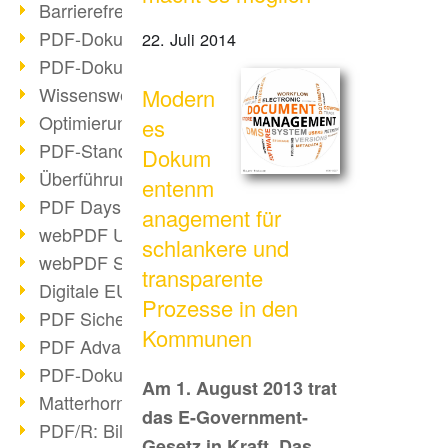
Barrierefreie PDF-Dokumente (2/3)
PDF-Dokumente mit OCR optimieren
22. Juli 2014
PDF-Dokumente barrierefrei?
Wissenswertes über E-Signatur
Modern
Optimierung des PDF-Formats
es
PDF-Standards im Überblick
Dokum
Überführung PDF/A in Archivsystem
entenm
PDF Days Europe 2021
anagement für
webPDF Update 8.0.0.2282
schlankere und
webPDF Statistik-Auswertungen
transparente
Digitale EU COVID-Zertifikate
Prozesse in den
PDF Sicherheitseinstellungen
Kommunen
PDF Advanced Electronic Signature
PDF-Dokumente neu organisieren
Am 1. August 2013 trat
Matterhorn Protokoll 1.1 verfügbar
das E-Government-
PDF/R: Bildformat der Zukunft
Gesetz in Kraft. Das