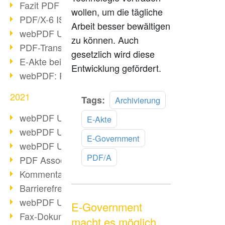
Fazit PDF Days 2021
wollen, um die tägliche
PDF/X-6 ISO-Norm
Arbeit besser bewältigen
webPDF Update 8.0.0.2393
zu können. Auch
PDF-Transparenz beim PDF-Format
gesetzlich wird diese
E-Akte bei Behörden
Entwicklung gefördert.
webPDF: PDF-Anhänge verwalten
2021
Mehr
Tags:
Archivierung
lesen
webPDF Update 8.0.0.2376
E-Akte
webPDF Update 8.0.0.2374
E-Government
webPDF Update 8.0.0.2372
PDF/A
PDF Association 2021 Entwicklungen
Kommentare im PDF einfügen
Barrierefreie PDF-Dokumente (3/3)
webPDF Update 8.0.0.2338
E-Government
Fax-Dokumente in Workflow
macht es möglich