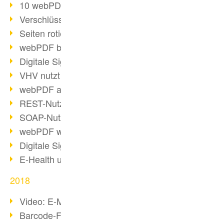
10 webPDF Vorteile für Entwickler
Verschlüsselung mit wsclient
Seiten rotieren mit wsclient
webPDF bei Würth Finance
Digitale Signaturen - Teil 2
VHV nutzt webPDF Preview
webPDF als Docker-Container
REST-Nutzung mit webPDF wsclient
SOAP-Nutzung mit webPDF wsclient
webPDF wsclient für Java
Digitale Signaturen - Teil 1
E-Health und Digitalisierung
2018
Video: E-Mails in PDF konvertieren
Barcode-Formate im Überblick