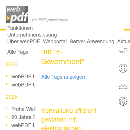
Funktionen
Unternehmenslösung
3 Posts getaggt
Alle Beiträge
Über webPDF
Webportal
Server-Anwendung
Aktue
mit "E-
Alle Tags
Government"
2026
webPDF Update 10.0.5
Alle Tags anzeigen
webPDF Update 10.0.4
2025
Frohe Weihnachten & Auszeit
Verwaltung effizient
20 Jahre PDF/A
gestalten mit
webPDF Update 10.0.3
elektronischen