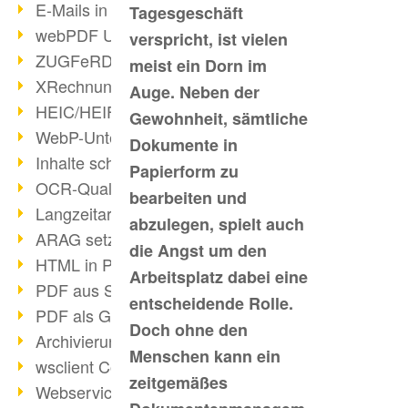
E-Mails in PDF
Tagesgeschäft
webPDF Update 8.0.0.2176
verspricht, ist vielen
ZUGFeRD im Überblick
meist ein Dorn im
XRechnung Überblick
Auge. Neben der
HEIC/HEIF-Unterstützung
Gewohnheit, sämtliche
WebP-Unterstützung
Dokumente in
Inhalte schwärzen
Papierform zu
OCR-Qualität verbessert
bearbeiten und
Langzeitarchivierung PDF
abzulegen, spielt auch
ARAG setzt auf webPDF
die Angst um den
HTML in PDF umwandeln
Arbeitsplatz dabei eine
PDF aus SAP
entscheidende Rolle.
PDF als Grafik exportieren
Doch ohne den
Archivierung & Migration
Menschen kann ein
wsclient Converter
zeitgemäßes
Webservice Toolbox (3)