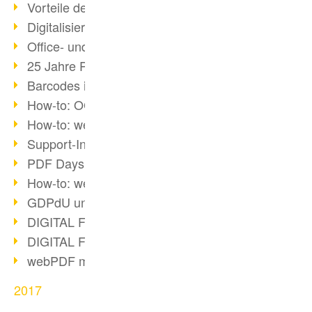
Vorteile des webPDF-Portals
Digitalisierung - Papierloses Büro
Office- und SharePoint-Bridge
25 Jahre PDF
Barcodes in PDF-Dokumenten
How-to: OCR mit webPDF 7
How-to: webPDF Optionen
Support-Infos für webPDF
PDF Days Europe 2018
How-to: webPDF Webservices
GDPdU und GoBD
DIGITAL FUTUREcongress Rückblick
DIGITAL FUTUREcongress 2018
webPDF mit Ruby via REST
2017