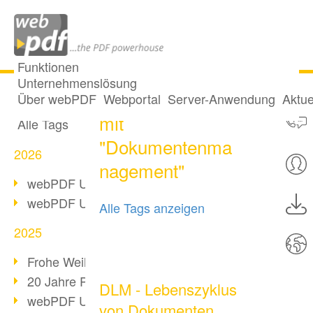
Funktionen
Unternehmenslösung
7 Posts getaggt
Alle Beiträge
Über webPDF
Webportal
Server-Anwendung
Aktue
mit
Alle Tags
"Dokumentenma
2026
nagement"
webPDF Update 10.0.5
webPDF Update 10.0.4
Alle Tags anzeigen
2025
Frohe Weihnachten & Auszeit
20 Jahre PDF/A
DLM - Lebenszyklus
webPDF Update 10.0.3
von Dokumenten