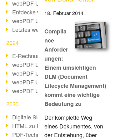
webPDF Update 10.0.2
Entdecke webPDF 10
18. Februar 2014
webPDF Update 9.0.0.3655
Letztes webPDF 8 Update
Complia
nce
2024
Anforder
E-Rechnungsstellung ab 2025
ungen:
webPDF Update 9.0.0.3584
Einem umsichtigen
webPDF Update 9.0.0.3479
DLM (Document
webPDF Update 9.0.0.3361
Lifecycle Management)
webPDF Update 9.0.0.3264
kommt eine wichtige
2023
Bedeutung zu
Digitale Signatur in PDF
Der komplette Weg
HTML zu PDF
eines Dokumentes, von
PDF-Techniken für Barrierefreiheit
der Entstehung, über