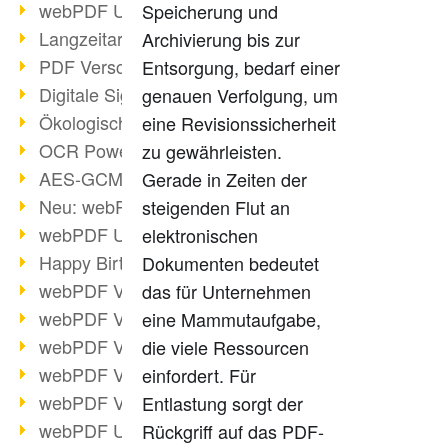
webPDF Update 9.0.0.3149
Speicherung und
Langzeitarchivierung mit PDF/A
Archivierung bis zur
PDF Verschlüsselung
Entsorgung, bedarf einer
Digitale Signaturen
genauen Verfolgung, um
Ökologischen Abdruck reduzieren
eine Revisionssicherheit
OCR Power für Profis
zu gewährleisten.
AES-GCM-Unterstützung (PDF 2.0)
Gerade in Zeiten der
Neu: webPDF Developer Hub
steigenden Flut an
webPDF Update 9.0.0.2898
elektronischen
Happy Birthday, PDF!
Dokumenten bedeutet
webPDF Video-Session 4
das für Unternehmen
webPDF Video-Session 3
eine Mammutaufgabe,
webPDF Video-Session 2
die viele Ressourcen
webPDF Video-Session 1
einfordert. Für
webPDF Video-Session Termine
Entlastung sorgt der
webPDF Update 9.0.0.2843
Rückgriff auf das PDF-