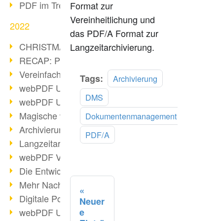
PDF im Trend
Format zur
Vereinheitlichung und
2022
das PDF/A Format zur
CHRISTMAS 2022 loading
Langzeitarchivierung.
RECAP: PDF Days Europe 2022
Vereinfachung Personalprozesse
Mehr
Tags:
Archivierung
webPDF Update 8.0.0.2727
lesen
DMS
webPDF Update 9.0.0.2732
Magische webPDF Version 9
Dokumentenmanagement
Archivierung: Aufbewahrungsfristen
PDF/A
Langzeitarchivierung mit PDF/A
webPDF Video - Behind the Scenes
Die Entwicklung von PDF/X
Mehr Nachhaltigkeit durch PDF
Digitale Post als PDF/A
Neuer
webPDF Update 8.0.0.2531
e