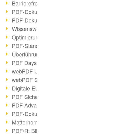
Barrierefreie PDF-Dokumente (2/3)
PDF-Dokumente mit OCR optimieren
PDF-Dokumente barrierefrei?
Wissenswertes über E-Signatur
Optimierung des PDF-Formats
PDF-Standards im Überblick
Überführung PDF/A in Archivsystem
PDF Days Europe 2021
webPDF Update 8.0.0.2282
webPDF Statistik-Auswertungen
Digitale EU COVID-Zertifikate
PDF Sicherheitseinstellungen
PDF Advanced Electronic Signature
PDF-Dokumente neu organisieren
Matterhorn Protokoll 1.1 verfügbar
PDF/R: Bildformat der Zukunft