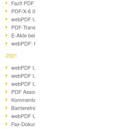
Fazit PDF Days 2021
PDF/X-6 ISO-Norm
webPDF Update 8.0.0.2393
PDF-Transparenz beim PDF-Format
E-Akte bei Behörden
webPDF: PDF-Anhänge verwalten
2021
webPDF Update 8.0.0.2376
webPDF Update 8.0.0.2374
webPDF Update 8.0.0.2372
PDF Association 2021 Entwicklungen
Kommentare im PDF einfügen
Barrierefreie PDF-Dokumente (3/3)
webPDF Update 8.0.0.2338
Fax-Dokumente in Workflow