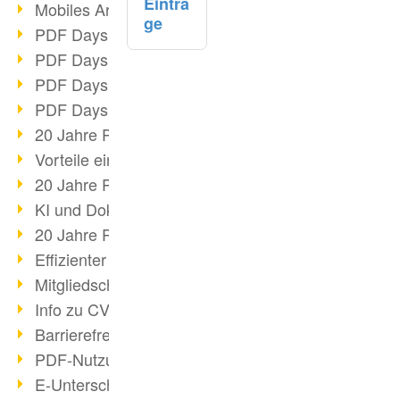
Einträ
Mobiles Arbeiten mit PDF
ge
PDF Days 2022 Themenblock 3
PDF Days 2022 Themenblock 2
PDF Days 2022 Themenblock 1
PDF Days Europe 2022
20 Jahre PDF/X (Teil 3)
Vorteile einer PDF-Businesslösung
20 Jahre PDF/X (Teil 2)
KI und Dokumenten-Management
20 Jahre PDF/X (Teil 1)
Effizienter Dokumenten Workflow
Mitgliedschaft PDF Association
Info zu CVE-2022-22965
Barrierefreiheit mehr als Inklusion
PDF-Nutzung durch Pandemie
E-Unterschriften für Verwaltung