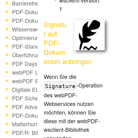
Barrierefreie PDF-Dokumente (2/3)
1
PDF-Dokumente mit OCR optimieren
PDF-Dokumente barrierefrei?
Signatu
Wissenswertes über E-Signatur
r auf
Optimierung des PDF-Formats
PDF-
PDF-Standards im Überblick
Dokum
Überführung PDF/A in Archivsystem
enten anbringen
PDF Days Europe 2021
webPDF Update 8.0.0.2282
Wenn Sie die
webPDF Statistik-Auswertungen
-Operation
Signature
Digitale EU COVID-Zertifikate
des webPDF-
PDF Sicherheitseinstellungen
Webservices nutzen
PDF Advanced Electronic Signature
möchten, können Sie
PDF-Dokumente neu organisieren
diese mit der webPDF-
Matterhorn Protokoll 1.1 verfügbar
wsclient-Bibliothek
PDF/R: Bildformat der Zukunft
verwenden.