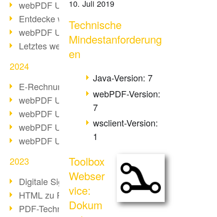
10. Juli 2019
webPDF Update 10.0.2
Entdecke webPDF 10
Technische
webPDF Update 9.0.0.3655
Mindestanforderung
Letztes webPDF 8 Update
en
2024
Java-Version: 7
E-Rechnungsstellung ab 2025
webPDF-Version:
webPDF Update 9.0.0.3584
7
webPDF Update 9.0.0.3479
wsclient-Version:
webPDF Update 9.0.0.3361
1
webPDF Update 9.0.0.3264
Toolbox
2023
Webser
Digitale Signatur in PDF
vice:
HTML zu PDF
Dokum
PDF-Techniken für Barrierefreiheit