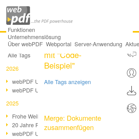
Funktionen
Unternehmenslösung
22 Posts getaggt
Alle Beiträge
Über webPDF
Webportal
Server-Anwendung
Aktue
mit "Code-
Alle Tags
Beispiel"
2026
webPDF Update 10.0.5
Alle Tags anzeigen
webPDF Update 10.0.4
2025
Frohe Weihnachten & Auszeit
Merge: Dokumente
20 Jahre PDF/A
zusammenfügen
webPDF Update 10.0.3