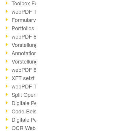
Toolbox Forms Operation
webPDF Toolbox Delete
Formularverarbeitung mit webPDF
Portfolios mit webPDF erstellen
webPDF 8.0 gestartet
Vorstellung weiterer ActionTypes
AnnotationSelection Objekt
Vorstellung weiterer ActionTypes
webPDF 8: Toolbox Neuerungen
XFT setzt auf webPDF
webPDF Toolbox Webservice Image
Split Operation: Dokumente teilen
Digitale Personalakte mit webPDF
Code-Beispiel Attachment Operation
Digitale Personalakte bei REMONDIS
OCR Webservice