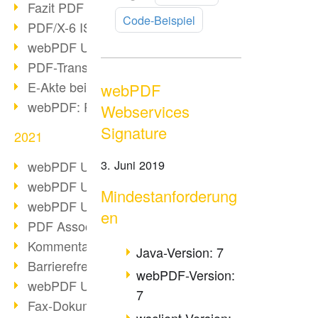
Fazit PDF Days 2021
lesen
Code-Beispiel
PDF/X-6 ISO-Norm
webPDF Update 8.0.0.2393
PDF-Transparenz beim PDF-Format
E-Akte bei Behörden
webPDF
webPDF: PDF-Anhänge verwalten
Webservices
Signature
2021
3. Juni 2019
webPDF Update 8.0.0.2376
webPDF Update 8.0.0.2374
Mindestanforderung
webPDF Update 8.0.0.2372
en
PDF Association 2021 Entwicklungen
Kommentare im PDF einfügen
Java-Version: 7
Barrierefreie PDF-Dokumente (3/3)
webPDF-Version:
webPDF Update 8.0.0.2338
7
Fax-Dokumente in Workflow
wsclient-Version: