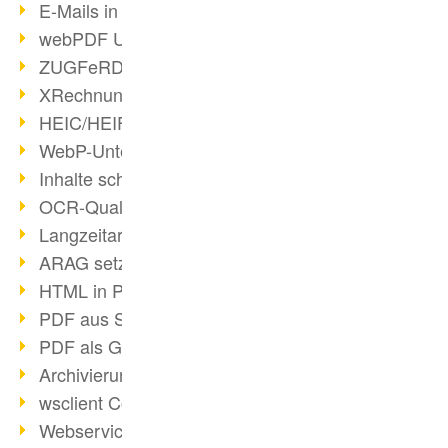
E-Mails in PDF
webPDF Update 8.0.0.2176
ZUGFeRD im Überblick
XRechnung Überblick
HEIC/HEIF-Unterstützung
WebP-Unterstützung
Inhalte schwärzen
OCR-Qualität verbessert
Langzeitarchivierung PDF
ARAG setzt auf webPDF
HTML in PDF umwandeln
PDF aus SAP
PDF als Grafik exportieren
Archivierung & Migration
wsclient Converter
Webservice Toolbox (3)