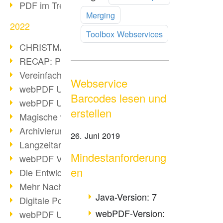
PDF im Trend
lesen
Merging
2022
Toolbox Webservices
CHRISTMAS 2022 loading
RECAP: PDF Days Europe 2022
Vereinfachung Personalprozesse
Webservice
webPDF Update 8.0.0.2727
Barcodes lesen und
webPDF Update 9.0.0.2732
erstellen
Magische webPDF Version 9
Archivierung: Aufbewahrungsfristen
26. Juni 2019
Langzeitarchivierung mit PDF/A
Mindestanforderung
webPDF Video - Behind the Scenes
en
Die Entwicklung von PDF/X
Mehr Nachhaltigkeit durch PDF
Java-Version: 7
Digitale Post als PDF/A
webPDF-Version:
webPDF Update 8.0.0.2531