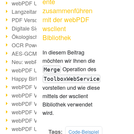
ente
webPDF Update 9.0.0.3149
zusammenführen
Langzeitarchivierung mit PDF/A
mit der webPDF
PDF Verschlüsselung
wsclient
Digitale Signaturen
Bibliothek
Ökologischen Abdruck reduzieren
OCR Power für Profis
In diesem Beitrag
AES-GCM-Unterstützung (PDF 2.0)
möchten wir Ihnen die
Neu: webPDF Developer Hub
Operation des
webPDF Update 9.0.0.2898
Merge
Happy Birthday, PDF!
ToolboxWebService
webPDF Video-Session 4
vorstellen und wie diese
webPDF Video-Session 3
mittels der wsclient
webPDF Video-Session 2
Bibliothek verwendet
webPDF Video-Session 1
wird.
webPDF Video-Session Termine
webPDF Update 9.0.0.2843
Mehr
Tags:
Code-Beispiel