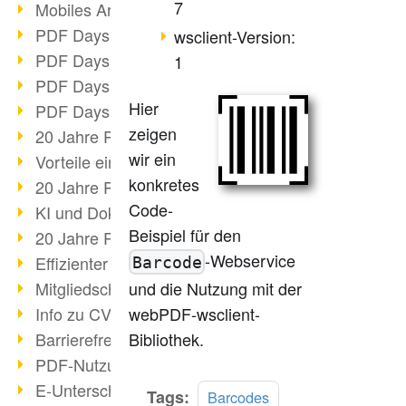
7
Mobiles Arbeiten mit PDF
PDF Days 2022 Themenblock 3
wsclient-Version:
PDF Days 2022 Themenblock 2
1
PDF Days 2022 Themenblock 1
Hier
PDF Days Europe 2022
zeigen
20 Jahre PDF/X (Teil 3)
wir ein
Vorteile einer PDF-Businesslösung
konkretes
20 Jahre PDF/X (Teil 2)
Code-
KI und Dokumenten-Management
Beispiel für den
20 Jahre PDF/X (Teil 1)
-Webservice
Effizienter Dokumenten Workflow
Barcode
und die Nutzung mit der
Mitgliedschaft PDF Association
webPDF-wsclient-
Info zu CVE-2022-22965
Bibliothek.
Barrierefreiheit mehr als Inklusion
PDF-Nutzung durch Pandemie
E-Unterschriften für Verwaltung
Mehr
Tags:
Barcodes