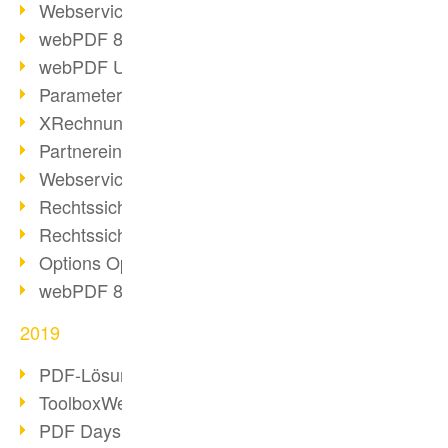
Webservice PDF/A
webPDF 8 Neuerungen (Teil 2)
webPDF Update 8.0.0.2058
Parameter-Umstellung
XRechnung bei deutschen Behörden
Partnereinsatz unserer Software
Webservice Beispiel: XMP-Metadaten
Rechtssichere Mail-Archivierung (2)
Rechtssichere Mail-Archivierung (1)
Options Operation
webPDF 8 Neuerungen (Teil 1)
2019
PDF-Lösung für Unternehmen
ToolboxWebService Print Operation
PDF Days 2020