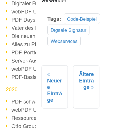
Digitaler Freigabeprozess
webPDF Update 8.0.0.2255
Mehr
Tags:
Code-Beispiel
PDF Days Europe 2021
lesen
Vater des PDF gestorben
Digitale Signatur
Die neuen PDF Standards 2020
Webservices
Alles zu PDF/A-4
PDF-Portfolio erstellen
Server-Auslastung Status-Seite
webPDF Update 8.0.0.2229
Ältere
PDF-Basisdatenpflege mit webPDF
Neuer
Einträ
e
ge
2020
Einträ
ge
PDF schwärzen & bereinigen
webPDF Update 8.0.0.2193
Ressourcen für Entwickler
Otto Group Recruiting