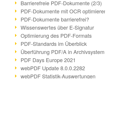
Barrierefreie PDF-Dokumente (2/3)
PDF-Dokumente mit OCR optimieren
PDF-Dokumente barrierefrei?
Wissenswertes über E-Signatur
Optimierung des PDF-Formats
PDF-Standards im Überblick
Überführung PDF/A in Archivsystem
PDF Days Europe 2021
webPDF Update 8.0.0.2282
webPDF Statistik-Auswertungen
Digitale EU COVID-Zertifikate
PDF Sicherheitseinstellungen
PDF Advanced Electronic Signature
BUSINESS-LÖSUNG
DOKUMENTE KO
PDF-Dokumente neu organisieren
Matterhorn Protokoll 1.1 verfügbar
PDF für Anwender
HTML konvertieren
PDF/R: Bildformat der Zukunft
PDF für Entwickler
E-Mail konvertieren