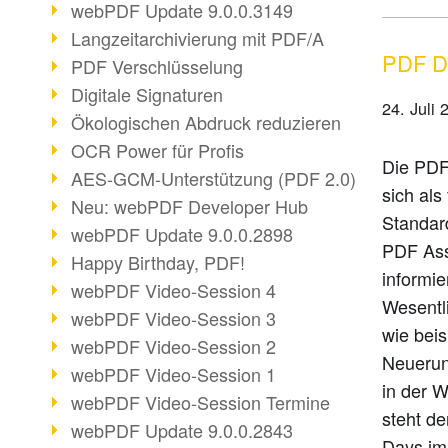
webPDF Update 9.0.0.3149
Langzeitarchivierung mit PDF/A
PDF Da
PDF Verschlüsselung
Digitale Signaturen
24. Juli 
Ökologischen Abdruck reduzieren
OCR Power für Profis
Die PDF
AES-GCM-Unterstützung (PDF 2.0)
sich al
Neu: webPDF Developer Hub
Standar
webPDF Update 9.0.0.2898
PDF Asso
Happy Birthday, PDF!
informie
webPDF Video-Session 4
Wesentl
webPDF Video-Session 3
wie beis
webPDF Video-Session 2
Neuerun
webPDF Video-Session 1
in der 
webPDF Video-Session Termine
steht d
webPDF Update 9.0.0.2843
Days im