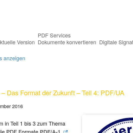
PDF Services
ts getaggt mit "Barrierefreiheit"
ktuelle Version
Dokumente konvertieren
Digitale Signa
gs anzeigen
– Das Format der Zukunft – Teil 4: PDF/UA
ember 2016
 in Teil 1 bis 3 zum Thema
die PDF Formate
,
PDF/A-1