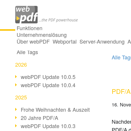
Funktionen
Unternehmenslösung
13 Pos
Alle Beiträge
Über webPDF
Webportal
Server-Anwendung
A
Alle Tags
Alle Ta
2026
webPDF Update 10.0.5
webPDF Update 10.0.4
PDF/A 
2025
16. Nov
Frohe Weihnachten & Auszeit
20 Jahre PDF/A
Nachdem
webPDF Update 10.0.3
PDF/A 