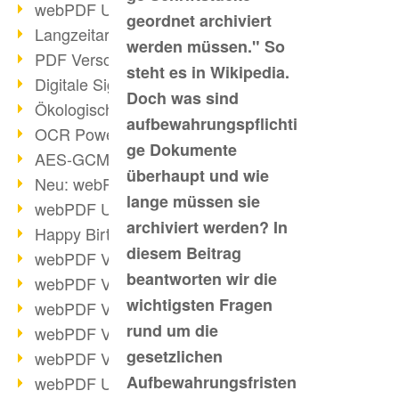
webPDF Update 9.0.0.3149
geordnet archiviert
Langzeitarchivierung mit PDF/A
werden müssen." So
PDF Verschlüsselung
steht es in Wikipedia.
Digitale Signaturen
Doch was sind
Ökologischen Abdruck reduzieren
aufbewahrungspflichti
OCR Power für Profis
ge Dokumente
AES-GCM-Unterstützung (PDF 2.0)
überhaupt und wie
Neu: webPDF Developer Hub
lange müssen sie
webPDF Update 9.0.0.2898
archiviert werden? In
Happy Birthday, PDF!
diesem Beitrag
webPDF Video-Session 4
beantworten wir die
webPDF Video-Session 3
wichtigsten Fragen
webPDF Video-Session 2
rund um die
webPDF Video-Session 1
gesetzlichen
webPDF Video-Session Termine
Aufbewahrungsfristen
webPDF Update 9.0.0.2843