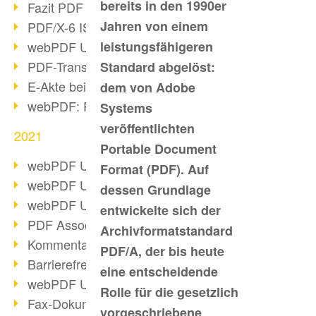
bereits in den 1990er
Fazit PDF Days 2021
Jahren von einem
PDF/X-6 ISO-Norm
webPDF Update 8.0.0.2393
leistungsfähigeren
PDF-Transparenz beim PDF-Format
Standard abgelöst:
E-Akte bei Behörden
dem von Adobe
webPDF: PDF-Anhänge verwalten
Systems
veröffentlichten
2021
Portable Document
webPDF Update 8.0.0.2376
Format (PDF). Auf
webPDF Update 8.0.0.2374
dessen Grundlage
webPDF Update 8.0.0.2372
entwickelte sich der
PDF Association 2021 Entwicklungen
Archivformatstandard
Kommentare im PDF einfügen
PDF/A, der bis heute
Barrierefreie PDF-Dokumente (3/3)
eine entscheidende
webPDF Update 8.0.0.2338
Rolle für die gesetzlich
Fax-Dokumente in Workflow
vorgeschriebene