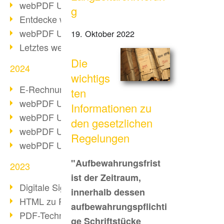
webPDF Update 10.0.2
g
Entdecke webPDF 10
webPDF Update 9.0.0.3655
19. Oktober 2022
Letztes webPDF 8 Update
Die
2024
wichtigs
E-Rechnungsstellung ab 2025
ten
webPDF Update 9.0.0.3584
Informationen zu
webPDF Update 9.0.0.3479
den gesetzlichen
webPDF Update 9.0.0.3361
Regelungen
webPDF Update 9.0.0.3264
"Aufbewahrungsfrist
2023
ist der Zeitraum,
Digitale Signatur in PDF
innerhalb dessen
HTML zu PDF
aufbewahrungspflichti
PDF-Techniken für Barrierefreiheit
ge Schriftstücke