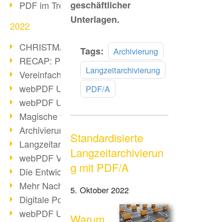
PDF im Trend
geschäftlicher
Unterlagen.
2022
CHRISTMAS 2022 loading
Mehr
Tags:
Archivierung
RECAP: PDF Days Europe 2022
lesen
Langzeitarchivierung
Vereinfachung Personalprozesse
webPDF Update 8.0.0.2727
PDF/A
webPDF Update 9.0.0.2732
Magische webPDF Version 9
Archivierung: Aufbewahrungsfristen
Standardisierte
Langzeitarchivierung mit PDF/A
Langzeitarchivierun
webPDF Video - Behind the Scenes
g mit PDF/A
Die Entwicklung von PDF/X
Mehr Nachhaltigkeit durch PDF
5. Oktober 2022
Digitale Post als PDF/A
webPDF Update 8.0.0.2531
Warum