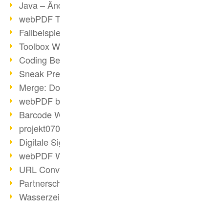
Java – Änderungen der Bedingungen
webPDF Toolbox Description
Fallbeispiel: Fusion von Archiven
Toolbox WebService Extraction
Coding Beispiel: Annotationen
Sneak Preview des webPDF Portals
Merge: Dokumente zusammenfügen
webPDF bei Infoniqa
Barcode Webservice
projekt0708 & webPDF
Digitale Signaturen - Teil 3
webPDF Webservices Signature
URL Converter mit wsclient
Partnerschaft mit d.vinci
Wasserzeichen per wsclient
Webservice via Ant-Task Bibliothek