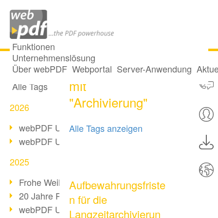
Funktionen
Unternehmenslösung
15 Posts getaggt
Alle Beiträge
Über webPDF
Webportal
Server-Anwendung
Aktue
mit
Alle Tags
"Archivierung"
2026
webPDF Update 10.0.5
Alle Tags anzeigen
webPDF Update 10.0.4
2025
Frohe Weihnachten & Auszeit
Aufbewahrungsfriste
20 Jahre PDF/A
n für die
webPDF Update 10.0.3
Langzeitarchivierun