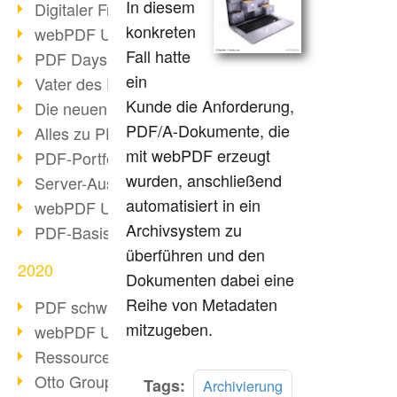
In diesem
Digitaler Freigabeprozess
konkreten
webPDF Update 8.0.0.2255
Fall hatte
PDF Days Europe 2021
ein
Vater des PDF gestorben
Kunde die Anforderung,
Die neuen PDF Standards 2020
PDF/A-Dokumente, die
Alles zu PDF/A-4
mit webPDF erzeugt
PDF-Portfolio erstellen
wurden, anschließend
Server-Auslastung Status-Seite
automatisiert in ein
webPDF Update 8.0.0.2229
Archivsystem zu
PDF-Basisdatenpflege mit webPDF
überführen und den
2020
Dokumenten dabei eine
Reihe von Metadaten
PDF schwärzen & bereinigen
mitzugeben.
webPDF Update 8.0.0.2193
Ressourcen für Entwickler
Otto Group Recruiting
Mehr
Tags:
Archivierung