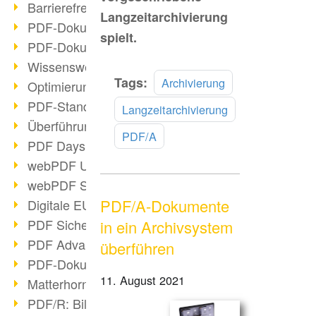
Barrierefreie PDF-Dokumente (2/3)
Langzeitarchivierung
PDF-Dokumente mit OCR optimieren
spielt.
PDF-Dokumente barrierefrei?
Wissenswertes über E-Signatur
Mehr
Tags:
Archivierung
Optimierung des PDF-Formats
lesen
PDF-Standards im Überblick
Langzeitarchivierung
Überführung PDF/A in Archivsystem
PDF/A
PDF Days Europe 2021
webPDF Update 8.0.0.2282
webPDF Statistik-Auswertungen
PDF/A-Dokumente
Digitale EU COVID-Zertifikate
PDF Sicherheitseinstellungen
in ein Archivsystem
PDF Advanced Electronic Signature
überführen
PDF-Dokumente neu organisieren
11. August 2021
Matterhorn Protokoll 1.1 verfügbar
PDF/R: Bildformat der Zukunft