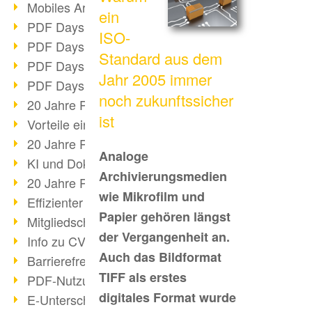
Mobiles Arbeiten mit PDF
ein
PDF Days 2022 Themenblock 3
ISO-
PDF Days 2022 Themenblock 2
Standard aus dem
PDF Days 2022 Themenblock 1
Jahr 2005 immer
PDF Days Europe 2022
noch zukunftssicher
20 Jahre PDF/X (Teil 3)
ist
Vorteile einer PDF-Businesslösung
20 Jahre PDF/X (Teil 2)
Analoge
KI und Dokumenten-Management
Archivierungsmedien
20 Jahre PDF/X (Teil 1)
wie Mikrofilm und
Effizienter Dokumenten Workflow
Papier gehören längst
Mitgliedschaft PDF Association
der Vergangenheit an.
Info zu CVE-2022-22965
Auch das Bildformat
Barrierefreiheit mehr als Inklusion
TIFF als erstes
PDF-Nutzung durch Pandemie
digitales Format wurde
E-Unterschriften für Verwaltung