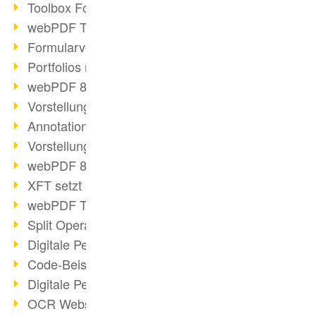
Toolbox Forms Operation
webPDF Toolbox Delete
Formularverarbeitung mit webPDF
Portfolios mit webPDF erstellen
webPDF 8.0 gestartet
Vorstellung weiterer ActionTypes
AnnotationSelection Objekt
Vorstellung weiterer ActionTypes
webPDF 8: Toolbox Neuerungen
XFT setzt auf webPDF
webPDF Toolbox Webservice Image
Split Operation: Dokumente teilen
Digitale Personalakte mit webPDF
Code-Beispiel Attachment Operation
Digitale Personalakte bei REMONDIS
OCR Webservice