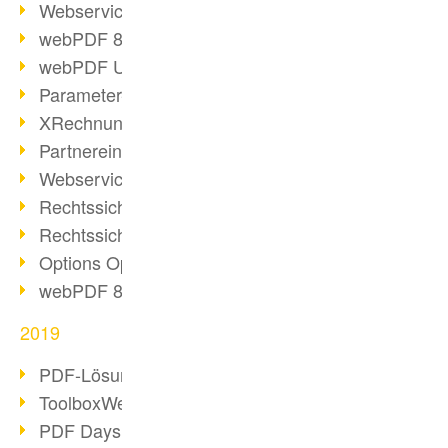
Webservice PDF/A
webPDF 8 Neuerungen (Teil 2)
webPDF Update 8.0.0.2058
Parameter-Umstellung
XRechnung bei deutschen Behörden
Partnereinsatz unserer Software
Webservice Beispiel: XMP-Metadaten
Rechtssichere Mail-Archivierung (2)
Rechtssichere Mail-Archivierung (1)
Options Operation
webPDF 8 Neuerungen (Teil 1)
2019
PDF-Lösung für Unternehmen
ToolboxWebService Print Operation
PDF Days 2020