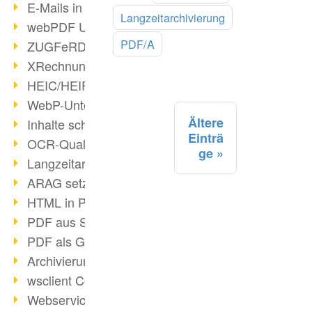
lesen
E-Mails in PDF
Langzeitarchivierung
webPDF Update 8.0.0.2176
PDF/A
ZUGFeRD im Überblick
XRechnung Überblick
HEIC/HEIF-Unterstützung
WebP-Unterstützung
Ältere
Inhalte schwärzen
Einträ
OCR-Qualität verbessert
ge
Langzeitarchivierung PDF
ARAG setzt auf webPDF
HTML in PDF umwandeln
PDF aus SAP
PDF als Grafik exportieren
Archivierung & Migration
wsclient Converter
Webservice Toolbox (3)