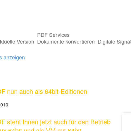
PDF Services
st getaggt mit "64bit"
ktuelle Version
Dokumente konvertieren
Digitale Signa
gs anzeigen
 nun auch als 64bit-Editionen
2010
 steht Ihnen jetzt auch für den Betrieb
nux 64bit und als VM mit 64bit-