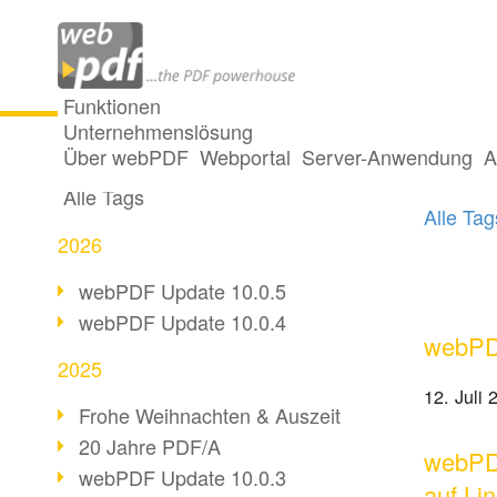
Funktionen
Unternehmenslösung
Ein Po
Alle Beiträge
Über webPDF
Webportal
Server-Anwendung
A
Alle Tags
Alle Ta
2026
webPDF Update 10.0.5
webPDF Update 10.0.4
webPDF
2025
12. Juli 
Frohe Weihnachten & Auszeit
20 Jahre PDF/A
webPDF
webPDF Update 10.0.3
auf Li