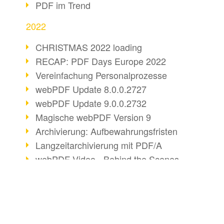
PDF im Trend
2022
CHRISTMAS 2022 loading
RECAP: PDF Days Europe 2022
Vereinfachung Personalprozesse
webPDF Update 8.0.0.2727
webPDF Update 9.0.0.2732
Magische webPDF Version 9
Archivierung: Aufbewahrungsfristen
Langzeitarchivierung mit PDF/A
webPDF Video - Behind the Scenes
Die Entwicklung von PDF/X
Mehr Nachhaltigkeit durch PDF
Digitale Post als PDF/A
BUSINESS-LÖSUNG
DOKUMENTE KO
webPDF Update 8.0.0.2531