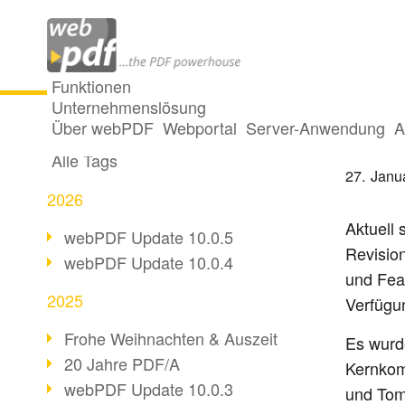
Funktionen
Unternehmenslösung
Siche
Alle Beiträge
Über webPDF
Webportal
Server-Anwendung
A
Alle Tags
27. Janu
2026
Aktuell 
webPDF Update 10.0.5
Revisio
webPDF Update 10.0.4
und Fea
2025
Verfügu
Frohe Weihnachten & Auszeit
Es wurd
20 Jahre PDF/A
Kernkom
webPDF Update 10.0.3
und Tomc