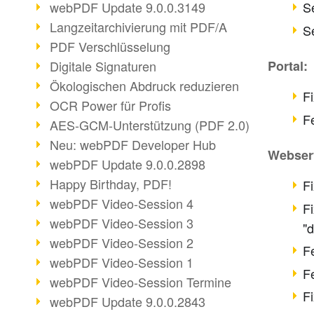
webPDF Update 9.0.0.3149
Se
Langzeitarchivierung mit PDF/A
S
PDF Verschlüsselung
Digitale Signaturen
Portal:
Ökologischen Abdruck reduzieren
F
OCR Power für Profis
F
AES-GCM-Unterstützung (PDF 2.0)
Neu: webPDF Developer Hub
Webser
webPDF Update 9.0.0.2898
Happy Birthday, PDF!
F
webPDF Video-Session 4
Fi
webPDF Video-Session 3
"d
webPDF Video-Session 2
F
webPDF Video-Session 1
F
webPDF Video-Session Termine
Fi
webPDF Update 9.0.0.2843