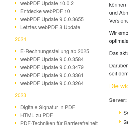
webPDF Update 10.0.2
können 
Entdecke webPDF 10
und Abh
webPDF Update 9.0.0.3655
Version
Letztes webPDF 8 Update
Wir empf
2024
optimal
E-Rechnungsstellung ab 2025
Das aktu
webPDF Update 9.0.0.3584
Darüber
webPDF Update 9.0.0.3479
seit de
webPDF Update 9.0.0.3361
webPDF Update 9.0.0.3264
Die wi
2023
Server:
Digitale Signatur in PDF
S
HTML zu PDF
S
PDF-Techniken für Barrierefreiheit