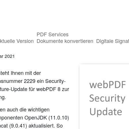
PDF Services
rheits- und Feature-Update für webPDF
ktuelle Version
Dokumente konvertieren
Digitale Signa
ar 2021
steht Ihnen mit der
nsnummer 2229 ein Security-
ture-Update für webPDF 8 zur
ng.
en auch die wichtigen
ponenten OpenJDK (11.0.10)
at (9.0.41) aktualisiert. So