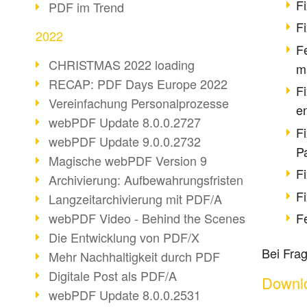
F
PDF im Trend
F
2022
F
CHRISTMAS 2022 loading
m
RECAP: PDF Days Europe 2022
F
Vereinfachung Personalprozesse
e
webPDF Update 8.0.0.2727
F
webPDF Update 9.0.0.2732
P
Magische webPDF Version 9
F
Archivierung: Aufbewahrungsfristen
F
Langzeitarchivierung mit PDF/A
webPDF Video - Behind the Scenes
F
Die Entwicklung von PDF/X
Bei Fra
Mehr Nachhaltigkeit durch PDF
Digitale Post als PDF/A
Downl
webPDF Update 8.0.0.2531