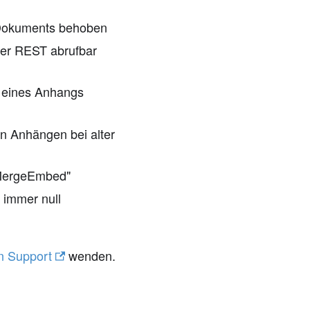
S-Dokuments behoben
per REST abrufbar
n eines Anhangs
on Anhängen bei alter
tMergeEmbed"
 immer null
n Support
wenden.