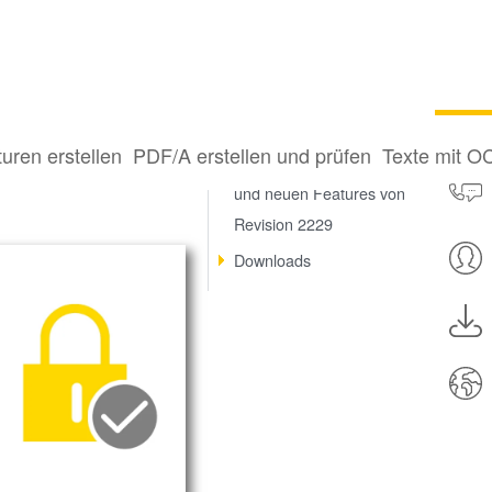
 8
turen erstellen
PDF/A erstellen und prüfen
Texte mit O
Die wichtigsten Korrekturen
und neuen Features von
Revision 2229
Downloads