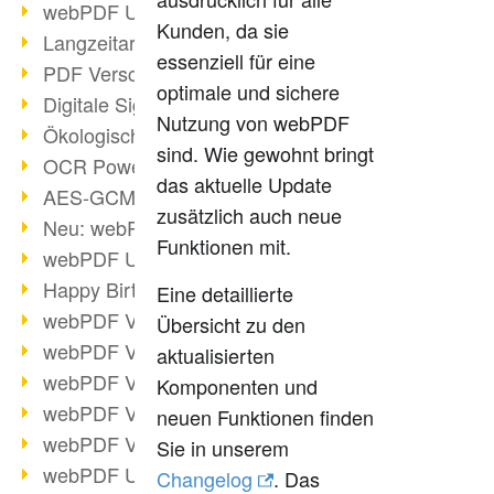
webPDF Update 9.0.0.3149
Kunden, da sie
Langzeitarchivierung mit PDF/A
essenziell für eine
PDF Verschlüsselung
optimale und sichere
Digitale Signaturen
Nutzung von webPDF
Ökologischen Abdruck reduzieren
sind. Wie gewohnt bringt
OCR Power für Profis
das aktuelle Update
AES-GCM-Unterstützung (PDF 2.0)
zusätzlich auch neue
Neu: webPDF Developer Hub
Funktionen mit.
webPDF Update 9.0.0.2898
Happy Birthday, PDF!
Eine detaillierte
webPDF Video-Session 4
Übersicht zu den
webPDF Video-Session 3
aktualisierten
webPDF Video-Session 2
Komponenten und
webPDF Video-Session 1
neuen Funktionen finden
webPDF Video-Session Termine
Sie in unserem
webPDF Update 9.0.0.2843
Changelog
. Das