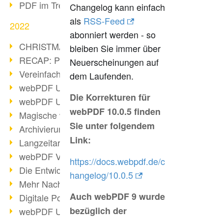
PDF im Trend
Changelog kann einfach
als
RSS-Feed
2022
abonniert werden - so
CHRISTMAS 2022 loading
bleiben Sie immer über
RECAP: PDF Days Europe 2022
Neuerscheinungen auf
Vereinfachung Personalprozesse
dem Laufenden.
webPDF Update 8.0.0.2727
Die Korrekturen für
webPDF Update 9.0.0.2732
webPDF 10.0.5 finden
Magische webPDF Version 9
Sie unter folgendem
Archivierung: Aufbewahrungsfristen
Link:
Langzeitarchivierung mit PDF/A
webPDF Video - Behind the Scenes
https://docs.webpdf.de/c
Die Entwicklung von PDF/X
hangelog/10.0.5
Mehr Nachhaltigkeit durch PDF
Auch webPDF 9 wurde
Digitale Post als PDF/A
bezüglich der
webPDF Update 8.0.0.2531