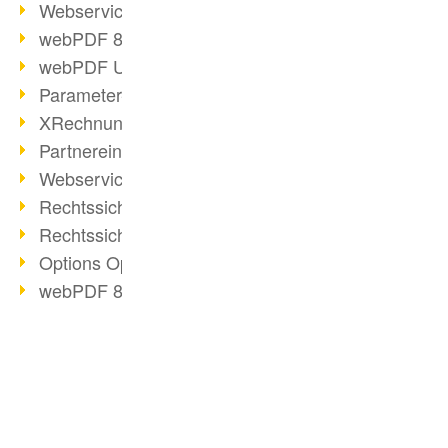
Webservice PDF/A
webPDF 8 Neuerungen (Teil 2)
webPDF Update 8.0.0.2058
Parameter-Umstellung
XRechnung bei deutschen Behörden
Partnereinsatz unserer Software
Webservice Beispiel: XMP-Metadaten
Rechtssichere Mail-Archivierung (2)
Rechtssichere Mail-Archivierung (1)
Options Operation
webPDF 8 Neuerungen (Teil 1)
2019
PDF-Lösung für Unternehmen
BUSINESS-LÖSUNG
ToolboxWebService Print Operation
PDF Days 2020
PDF für Anwender