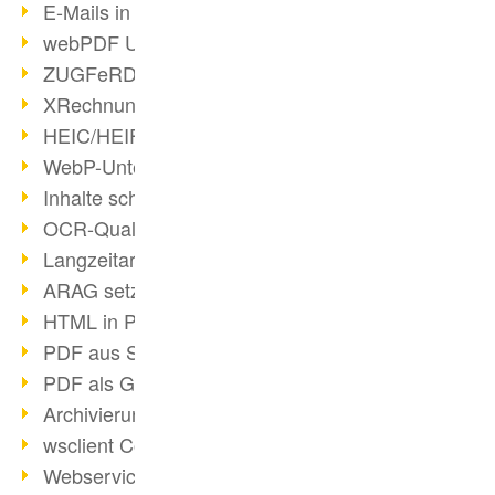
E-Mails in PDF
webPDF Update 8.0.0.2176
ZUGFeRD im Überblick
XRechnung Überblick
HEIC/HEIF-Unterstützung
WebP-Unterstützung
Inhalte schwärzen
OCR-Qualität verbessert
Langzeitarchivierung PDF
ARAG setzt auf webPDF
HTML in PDF umwandeln
PDF aus SAP
PDF als Grafik exportieren
Archivierung & Migration
wsclient Converter
Webservice Toolbox (3)