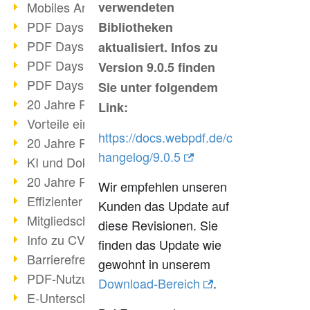
Mobiles Arbeiten mit PDF
verwendeten
PDF Days 2022 Themenblock 3
Bibliotheken
PDF Days 2022 Themenblock 2
aktualisiert. Infos zu
PDF Days 2022 Themenblock 1
Version 9.0.5 finden
PDF Days Europe 2022
Sie unter folgendem
20 Jahre PDF/X (Teil 3)
Link:
Vorteile einer PDF-Businesslösung
https://docs.webpdf.de/c
20 Jahre PDF/X (Teil 2)
hangelog/9.0.5
KI und Dokumenten-Management
20 Jahre PDF/X (Teil 1)
Wir empfehlen unseren
Effizienter Dokumenten Workflow
Kunden das Update auf
Mitgliedschaft PDF Association
diese Revisionen. Sie
Info zu CVE-2022-22965
finden das Update wie
Barrierefreiheit mehr als Inklusion
gewohnt in unserem
PDF-Nutzung durch Pandemie
Download-Bereich
.
E-Unterschriften für Verwaltung