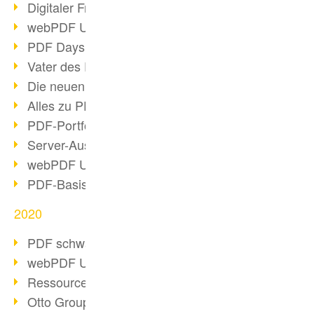
Digitaler Freigabeprozess
webPDF Update 8.0.0.2255
PDF Days Europe 2021
Vater des PDF gestorben
Die neuen PDF Standards 2020
Alles zu PDF/A-4
PDF-Portfolio erstellen
Server-Auslastung Status-Seite
webPDF Update 8.0.0.2229
PDF-Basisdatenpflege mit webPDF
2020
PDF schwärzen & bereinigen
webPDF Update 8.0.0.2193
Ressourcen für Entwickler
Otto Group Recruiting