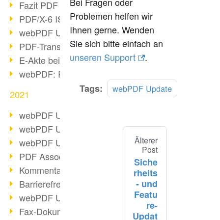
Bei Fragen oder
Fazit PDF Days 2021
Problemen helfen wir
PDF/X-6 ISO-Norm
Ihnen gerne. Wenden
webPDF Update 8.0.0.2393
Sie sich bitte einfach an
PDF-Transparenz beim PDF-Format
unseren Support
.
E-Akte bei Behörden
webPDF: PDF-Anhänge verwalten
Tags:
webPDF Update
2021
webPDF Update 8.0.0.2376
webPDF Update 8.0.0.2374
Älterer
webPDF Update 8.0.0.2372
Post
PDF Association 2021 Entwicklungen
Siche
Kommentare im PDF einfügen
rheits
- und
Barrierefreie PDF-Dokumente (3/3)
Featu
webPDF Update 8.0.0.2338
re-
Fax-Dokumente in Workflow
Updat