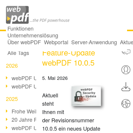
Funktionen
Unternehmenslösung
Sicherheits- und
Alle Beiträge
Über webPDF
Webportal
Server-Anwendung
Aktue
Feature-Update
Alle Tags
webPDF 10.0.5
2026
webPDF Update 10.0.5
5. Mai 2026
webPDF Update 10.0.4
Aktuell
2025
steht
Frohe Weihnachten & Auszeit
Ihnen mit
20 Jahre PDF/A
der Revisionsnummer
webPDF Update 10.0.3
10.0.5 ein neues Update