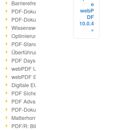
Barrierefreie PDF-Dokumente (2/3)
e
webP
PDF-Dokumente mit OCR optimieren
DF
PDF-Dokumente barrierefrei?
10.0.4
Wissenswertes über E-Signatur
Optimierung des PDF-Formats
PDF-Standards im Überblick
Überführung PDF/A in Archivsystem
PDF Days Europe 2021
webPDF Update 8.0.0.2282
webPDF Statistik-Auswertungen
Digitale EU COVID-Zertifikate
PDF Sicherheitseinstellungen
PDF Advanced Electronic Signature
PDF-Dokumente neu organisieren
Matterhorn Protokoll 1.1 verfügbar
PDF/R: Bildformat der Zukunft