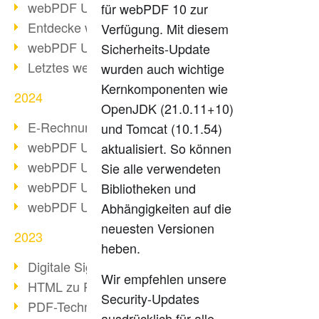
webPDF Update 10.0.2
für webPDF 10 zur
Entdecke webPDF 10
Verfügung. Mit diesem
webPDF Update 9.0.0.3655
Sicherheits-Update
Letztes webPDF 8 Update
wurden auch wichtige
Kernkomponenten wie
2024
OpenJDK (21.0.11+10)
E-Rechnungsstellung ab 2025
und Tomcat (10.1.54)
webPDF Update 9.0.0.3584
aktualisiert. So können
webPDF Update 9.0.0.3479
Sie alle verwendeten
webPDF Update 9.0.0.3361
Bibliotheken und
webPDF Update 9.0.0.3264
Abhängigkeiten auf die
neuesten Versionen
2023
heben.
Digitale Signatur in PDF
Wir empfehlen unsere
HTML zu PDF
Security-Updates
PDF-Techniken für Barrierefreiheit
ausdrücklich für alle