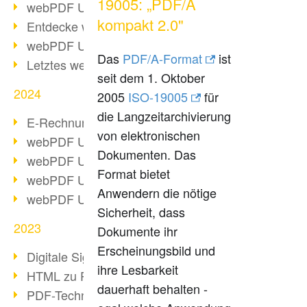
19005: „PDF/A
webPDF Update 10.0.2
kompakt 2.0"
Entdecke webPDF 10
webPDF Update 9.0.0.3655
Das
PDF/A-Format
ist
Letztes webPDF 8 Update
seit dem 1. Oktober
2024
2005
ISO-19005
für
die Langzeitarchivierung
E-Rechnungsstellung ab 2025
von elektronischen
webPDF Update 9.0.0.3584
Dokumenten. Das
webPDF Update 9.0.0.3479
Format bietet
webPDF Update 9.0.0.3361
Anwendern die nötige
webPDF Update 9.0.0.3264
Sicherheit, dass
2023
Dokumente ihr
Erscheinungsbild und
Digitale Signatur in PDF
ihre Lesbarkeit
HTML zu PDF
dauerhaft behalten -
PDF-Techniken für Barrierefreiheit