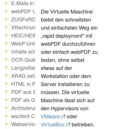
E-Mails in PDF
webPDF Update 8.0.0.2176
Die Virtuelle Maschine
ZUGFeRD im Überblick
bietet den schnellsten
XRechnung Überblick
und einfachsten Weg ein
HEIC/HEIF-Unterstützung
„rapid deployment" mit
WebP-Unterstützung
webPDF durchzuführen
Inhalte schwärzen
oder einfach webPDF zu
OCR-Qualität verbessert
testen, ohne selbst
Langzeitarchivierung PDF
etwas auf der
ARAG setzt auf webPDF
Workstation oder dem
HTML in PDF umwandeln
Server installieren zu
PDF aus SAP
müssen. Die virtuelle
PDF als Grafik exportieren
Maschine lässt sich auf
Archivierung & Migration
den Hypervisors von
wsclient Converter
VMware
oder
Webservice Toolbox (3)
VirtualBox
betreiben.