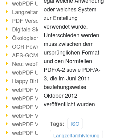
egal welche Anwendung
webPDF Update 9.0.0.3149
oder welches System
Langzeitarchivierung mit PDF/A
zur Erstellung
PDF Verschlüsselung
verwendet wurde.
Digitale Signaturen
Unterschieden werden
Ökologischen Abdruck reduzieren
muss zwischen dem
OCR Power für Profis
ursprünglichen Format
AES-GCM-Unterstützung (PDF 2.0)
und den Normteilen
Neu: webPDF Developer Hub
PDF/A-2 sowie PDF/A-
webPDF Update 9.0.0.2898
3, die im Juni 2011
Happy Birthday, PDF!
beziehungsweise
webPDF Video-Session 4
Oktober 2012
webPDF Video-Session 3
veröffentlicht wurden.
webPDF Video-Session 2
webPDF Video-Session 1
Mehr
Tags:
webPDF Video-Session Termine
ISO
lesen
webPDF Update 9.0.0.2843
Langzeitarchivierung