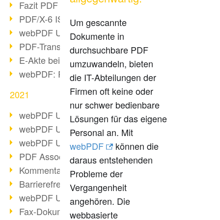
Fazit PDF Days 2021
PDF/X-6 ISO-Norm
Um gescannte
webPDF Update 8.0.0.2393
Dokumente in
PDF-Transparenz beim PDF-Format
durchsuchbare PDF
E-Akte bei Behörden
umzuwandeln, bieten
webPDF: PDF-Anhänge verwalten
die IT-Abteilungen der
Firmen oft keine oder
2021
nur schwer bedienbare
webPDF Update 8.0.0.2376
Lösungen für das eigene
webPDF Update 8.0.0.2374
Personal an. Mit
webPDF Update 8.0.0.2372
webPDF
können die
PDF Association 2021 Entwicklungen
daraus entstehenden
Kommentare im PDF einfügen
Probleme der
Barrierefreie PDF-Dokumente (3/3)
Vergangenheit
webPDF Update 8.0.0.2338
angehören. Die
Fax-Dokumente in Workflow
webbasierte