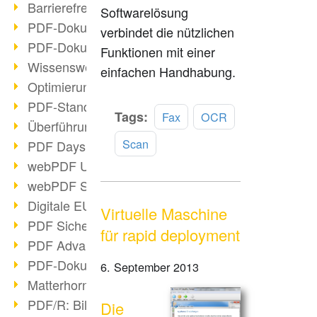
Barrierefreie PDF-Dokumente (2/3)
Softwarelösung
PDF-Dokumente mit OCR optimieren
verbindet die nützlichen
PDF-Dokumente barrierefrei?
Funktionen mit einer
Wissenswertes über E-Signatur
einfachen Handhabung.
Optimierung des PDF-Formats
PDF-Standards im Überblick
Mehr
Tags:
Fax
OCR
Überführung PDF/A in Archivsystem
lesen
Scan
PDF Days Europe 2021
webPDF Update 8.0.0.2282
webPDF Statistik-Auswertungen
Digitale EU COVID-Zertifikate
Virtuelle Maschine
PDF Sicherheitseinstellungen
für rapid deployment
PDF Advanced Electronic Signature
PDF-Dokumente neu organisieren
6. September 2013
Matterhorn Protokoll 1.1 verfügbar
PDF/R: Bildformat der Zukunft
Die