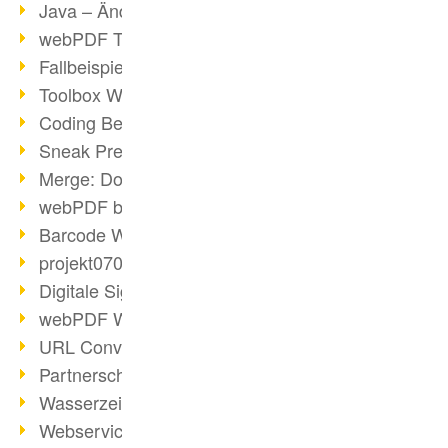
Java – Änderungen der Bedingungen
webPDF Toolbox Description
Fallbeispiel: Fusion von Archiven
Toolbox WebService Extraction
Coding Beispiel: Annotationen
Sneak Preview des webPDF Portals
Merge: Dokumente zusammenfügen
webPDF bei Infoniqa
Barcode Webservice
projekt0708 & webPDF
Digitale Signaturen - Teil 3
webPDF Webservices Signature
URL Converter mit wsclient
Partnerschaft mit d.vinci
Wasserzeichen per wsclient
Webservice via Ant-Task Bibliothek