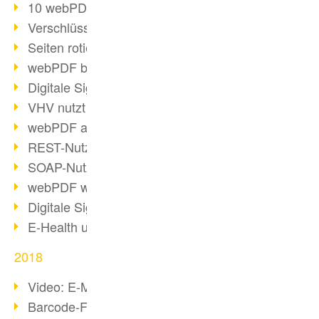
10 webPDF Vorteile für Entwickler
Verschlüsselung mit wsclient
Seiten rotieren mit wsclient
webPDF bei Würth Finance
Digitale Signaturen - Teil 2
VHV nutzt webPDF Preview
webPDF als Docker-Container
REST-Nutzung mit webPDF wsclient
SOAP-Nutzung mit webPDF wsclient
webPDF wsclient für Java
Digitale Signaturen - Teil 1
E-Health und Digitalisierung
2018
Video: E-Mails in PDF konvertieren
Barcode-Formate im Überblick