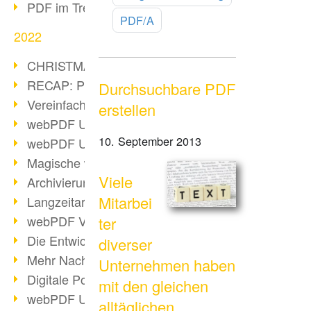
PDF im Trend
PDF/A
2022
CHRISTMAS 2022 loading
RECAP: PDF Days Europe 2022
Durchsuchbare PDF
Vereinfachung Personalprozesse
erstellen
webPDF Update 8.0.0.2727
10. September 2013
webPDF Update 9.0.0.2732
Magische webPDF Version 9
Viele
Archivierung: Aufbewahrungsfristen
Mitarbei
Langzeitarchivierung mit PDF/A
webPDF Video - Behind the Scenes
ter
Die Entwicklung von PDF/X
diverser
Mehr Nachhaltigkeit durch PDF
Unternehmen haben
Digitale Post als PDF/A
mit den gleichen
webPDF Update 8.0.0.2531
alltäglichen