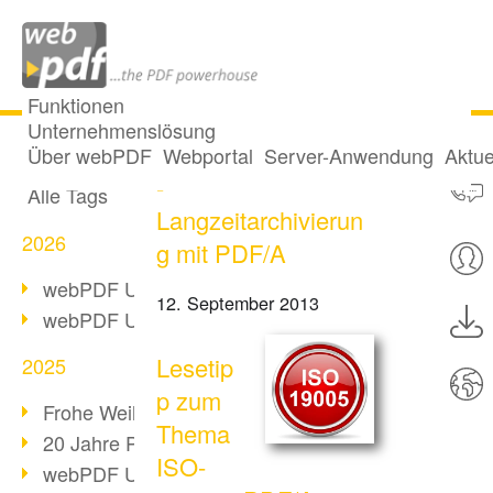
Funktionen
Unternehmenslösung
ISO-19005 kompakt
Alle Beiträge
Über webPDF
Webportal
Server-Anwendung
Aktue
-
Alle Tags
Langzeitarchivierun
2026
g mit PDF/A
webPDF Update 10.0.5
12. September 2013
webPDF Update 10.0.4
Lesetip
2025
p zum
Frohe Weihnachten & Auszeit
Thema
20 Jahre PDF/A
ISO-
webPDF Update 10.0.3