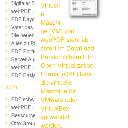
Digitaler Freigabeprozess
Virtuell
webPDF Update 8.0.0.2255
e
PDF Days Europe 2021
Maschi
Vater des PDF gestorben
ne (VM) von
Die neuen PDF Standards 2020
webPDF steht ab
Alles zu PDF/A-4
sofort im
Download-
PDF-Portfolio erstellen
Bereich
bereit. Im
Server-Auslastung Status-Seite
Open Virtualization
webPDF Update 8.0.0.2229
Format (OVF) kann
PDF-Basisdatenpflege mit webPDF
die virtuelle
2020
Maschine für
VMware oder
PDF schwärzen & bereinigen
webPDF Update 8.0.0.2193
VirtualBox
Ressourcen für Entwickler
verwendet
Otto Group Recruiting
werden.