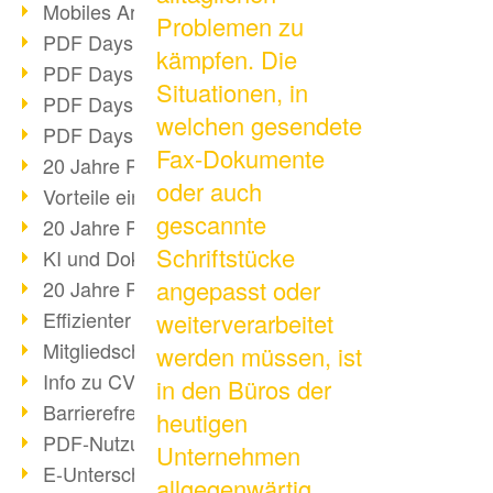
Mobiles Arbeiten mit PDF
Problemen zu
PDF Days 2022 Themenblock 3
kämpfen. Die
PDF Days 2022 Themenblock 2
Situationen, in
PDF Days 2022 Themenblock 1
welchen gesendete
PDF Days Europe 2022
Fax-Dokumente
20 Jahre PDF/X (Teil 3)
oder auch
Vorteile einer PDF-Businesslösung
gescannte
20 Jahre PDF/X (Teil 2)
Schriftstücke
KI und Dokumenten-Management
angepasst oder
20 Jahre PDF/X (Teil 1)
Effizienter Dokumenten Workflow
weiterverarbeitet
Mitgliedschaft PDF Association
werden müssen, ist
Info zu CVE-2022-22965
in den Büros der
Barrierefreiheit mehr als Inklusion
heutigen
PDF-Nutzung durch Pandemie
Unternehmen
E-Unterschriften für Verwaltung
allgegenwärtig.