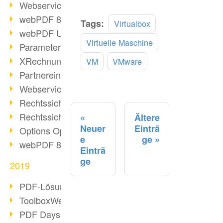
Webservice PDF/A
webPDF 8 Neuerungen (Teil 2)
Mehr
Tags:
Virtualbox
webPDF Update 8.0.0.2058
lesen
Virtuelle Maschine
Parameter-Umstellung
XRechnung bei deutschen Behörden
VM
VMware
Partnereinsatz unserer Software
Webservice Beispiel: XMP-Metadaten
Rechtssichere Mail-Archivierung (2)
Rechtssichere Mail-Archivierung (1)
Ältere
Neuer
Einträ
Options Operation
e
ge
webPDF 8 Neuerungen (Teil 1)
Einträ
ge
2019
PDF-Lösung für Unternehmen
ToolboxWebService Print Operation
PDF Days 2020