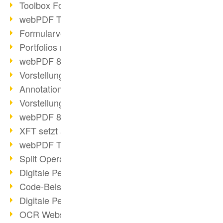
Toolbox Forms Operation
webPDF Toolbox Delete
Formularverarbeitung mit webPDF
Portfolios mit webPDF erstellen
webPDF 8.0 gestartet
Vorstellung weiterer ActionTypes
AnnotationSelection Objekt
Vorstellung weiterer ActionTypes
webPDF 8: Toolbox Neuerungen
XFT setzt auf webPDF
webPDF Toolbox Webservice Image
Split Operation: Dokumente teilen
Digitale Personalakte mit webPDF
Code-Beispiel Attachment Operation
Digitale Personalakte bei REMONDIS
OCR Webservice