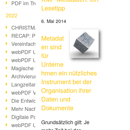
PDF im Trend
Lesetipp
2022
6. Mai 2014
CHRISTMAS 2022 loading
RECAP: PDF Days Europe 2022
Metadat
Vereinfachung Personalprozesse
en sind
webPDF Update 8.0.0.2727
für
webPDF Update 9.0.0.2732
Unterne
Magische webPDF Version 9
hmen ein nützliches
Archivierung: Aufbewahrungsfristen
Instrument bei der
Langzeitarchivierung mit PDF/A
Organisation ihrer
webPDF Video - Behind the Scenes
Daten und
Die Entwicklung von PDF/X
Dokumente
Mehr Nachhaltigkeit durch PDF
Digitale Post als PDF/A
Grundsätzlich gilt: Je
webPDF Update 8.0.0.2531