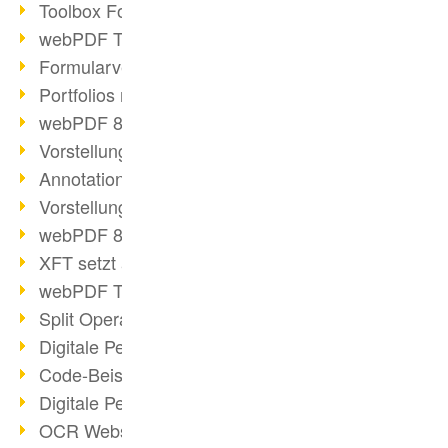
Toolbox Forms Operation
webPDF Toolbox Delete
Formularverarbeitung mit webPDF
Portfolios mit webPDF erstellen
webPDF 8.0 gestartet
Vorstellung weiterer ActionTypes
AnnotationSelection Objekt
Vorstellung weiterer ActionTypes
webPDF 8: Toolbox Neuerungen
XFT setzt auf webPDF
webPDF Toolbox Webservice Image
Split Operation: Dokumente teilen
Digitale Personalakte mit webPDF
Code-Beispiel Attachment Operation
Digitale Personalakte bei REMONDIS
OCR Webservice