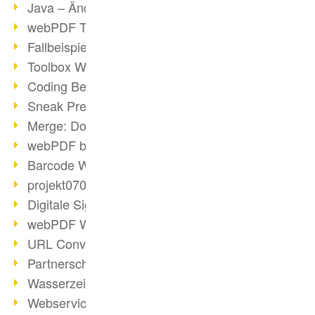
Java – Änderungen der Bedingungen
webPDF Toolbox Description
Fallbeispiel: Fusion von Archiven
Toolbox WebService Extraction
Coding Beispiel: Annotationen
Sneak Preview des webPDF Portals
Merge: Dokumente zusammenfügen
webPDF bei Infoniqa
Barcode Webservice
projekt0708 & webPDF
Digitale Signaturen - Teil 3
webPDF Webservices Signature
URL Converter mit wsclient
Partnerschaft mit d.vinci
Wasserzeichen per wsclient
Webservice via Ant-Task Bibliothek