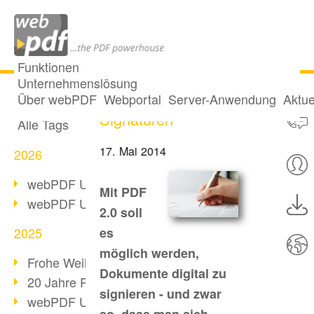
Funktionen
Unternehmenslösung
PDF 2.0: Digitale
Alle Beiträge
Über webPDF
Webportal
Server-Anwendung
Aktue
Signaturen
Alle Tags
17. Mai 2014
2026
webPDF Update 10.0.5
Mit PDF
webPDF Update 10.0.4
2.0 soll
2025
es
möglich werden,
Frohe Weihnachten & Auszeit
Dokumente digital zu
20 Jahre PDF/A
signieren - und zwar
webPDF Update 10.0.3