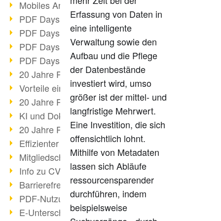
mehr Zeit bei der
Mobiles Arbeiten mit PDF
Erfassung von Daten in
PDF Days 2022 Themenblock 3
eine intelligente
PDF Days 2022 Themenblock 2
Verwaltung sowie den
PDF Days 2022 Themenblock 1
Aufbau und die Pflege
PDF Days Europe 2022
der Datenbestände
20 Jahre PDF/X (Teil 3)
investiert wird, umso
Vorteile einer PDF-Businesslösung
größer ist der mittel- und
20 Jahre PDF/X (Teil 2)
langfristige Mehrwert.
KI und Dokumenten-Management
Eine Investition, die sich
20 Jahre PDF/X (Teil 1)
offensichtlich lohnt.
Effizienter Dokumenten Workflow
Mithilfe von Metadaten
Mitgliedschaft PDF Association
lassen sich Abläufe
Info zu CVE-2022-22965
ressourcensparender
Barrierefreiheit mehr als Inklusion
durchführen, indem
PDF-Nutzung durch Pandemie
beispielsweise
E-Unterschriften für Verwaltung