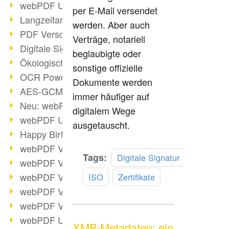
webPDF Update 9.0.0.3149
per E-Mail versendet
Langzeitarchivierung mit PDF/A
werden. Aber auch
PDF Verschlüsselung
Verträge, notariell
Digitale Signaturen
beglaubigte oder
Ökologischen Abdruck reduzieren
sonstige offizielle
OCR Power für Profis
Dokumente werden
AES-GCM-Unterstützung (PDF 2.0)
immer häufiger auf
Neu: webPDF Developer Hub
digitalem Wege
webPDF Update 9.0.0.2898
ausgetauscht.
Happy Birthday, PDF!
webPDF Video-Session 4
Mehr
Tags:
Digitale Signatur
webPDF Video-Session 3
lesen
webPDF Video-Session 2
ISO
Zertifikate
webPDF Video-Session 1
webPDF Video-Session Termine
webPDF Update 9.0.0.2843
XMP-Metadaten: ein