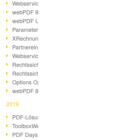
Webservice PDF/A
webPDF 8 Neuerungen (Teil 2)
webPDF Update 8.0.0.2058
Parameter-Umstellung
XRechnung bei deutschen Behörden
Partnereinsatz unserer Software
Webservice Beispiel: XMP-Metadaten
Rechtssichere Mail-Archivierung (2)
Rechtssichere Mail-Archivierung (1)
Options Operation
webPDF 8 Neuerungen (Teil 1)
2019
PDF-Lösung für Unternehmen
ToolboxWebService Print Operation
PDF Days 2020