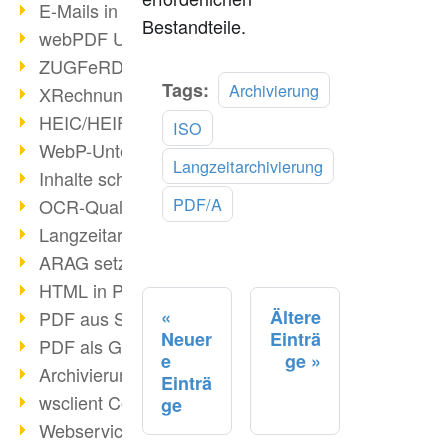
E-Mails in PDF
Bestandteile.
webPDF Update 8.0.0.2176
ZUGFeRD im Überblick
Mehr
Tags:
Archivierung
XRechnung Überblick
lesen
HEIC/HEIF-Unterstützung
ISO
WebP-Unterstützung
Langzeitarchivierung
Inhalte schwärzen
PDF/A
OCR-Qualität verbessert
Langzeitarchivierung PDF
ARAG setzt auf webPDF
HTML in PDF umwandeln
Ältere
PDF aus SAP
Neuer
Einträ
PDF als Grafik exportieren
e
ge
Archivierung & Migration
Einträ
wsclient Converter
ge
Webservice Toolbox (3)