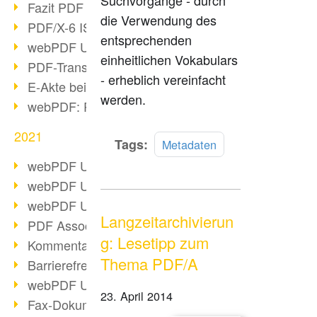
Suchvorgänge - durch
Fazit PDF Days 2021
die Verwendung des
PDF/X-6 ISO-Norm
entsprechenden
webPDF Update 8.0.0.2393
einheitlichen Vokabulars
PDF-Transparenz beim PDF-Format
- erheblich vereinfacht
E-Akte bei Behörden
werden.
webPDF: PDF-Anhänge verwalten
2021
Mehr
Tags:
Metadaten
lesen
webPDF Update 8.0.0.2376
webPDF Update 8.0.0.2374
webPDF Update 8.0.0.2372
Langzeitarchivierun
PDF Association 2021 Entwicklungen
g: Lesetipp zum
Kommentare im PDF einfügen
Thema PDF/A
Barrierefreie PDF-Dokumente (3/3)
webPDF Update 8.0.0.2338
23. April 2014
Fax-Dokumente in Workflow