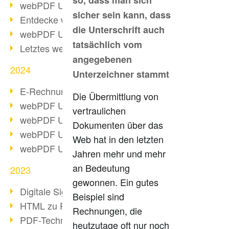
so, dass man sich
webPDF Update 10.0.2
sicher sein kann, dass
Entdecke webPDF 10
die Unterschrift auch
webPDF Update 9.0.0.3655
tatsächlich vom
Letztes webPDF 8 Update
angegebenen
2024
Unterzeichner stammt
E-Rechnungsstellung ab 2025
Die Übermittlung von
webPDF Update 9.0.0.3584
vertraulichen
webPDF Update 9.0.0.3479
Dokumenten über das
webPDF Update 9.0.0.3361
Web hat in den letzten
webPDF Update 9.0.0.3264
Jahren mehr und mehr
an Bedeutung
2023
gewonnen. Ein gutes
Digitale Signatur in PDF
Beispiel sind
HTML zu PDF
Rechnungen, die
PDF-Techniken für Barrierefreiheit
heutzutage oft nur noch