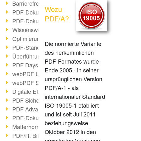
Barrierefreie PDF-Dokumente (2/3)
Wozu
PDF-Dokumente mit OCR optimieren
PDF/A?
PDF-Dokumente barrierefrei?
Wissenswertes über E-Signatur
Optimierung des PDF-Formats
Die normierte Variante
PDF-Standards im Überblick
des herkömmlichen
Überführung PDF/A in Archivsystem
PDF-Formates wurde
PDF Days Europe 2021
Ende 2005 - in seiner
webPDF Update 8.0.0.2282
ursprünglichen Version
webPDF Statistik-Auswertungen
PDF/A-1 - als
Digitale EU COVID-Zertifikate
internationaler Standard
PDF Sicherheitseinstellungen
ISO 19005-1 etabliert
PDF Advanced Electronic Signature
und ist seit Juli 2011
PDF-Dokumente neu organisieren
beziehungsweise
Matterhorn Protokoll 1.1 verfügbar
Oktober 2012 in den
PDF/R: Bildformat der Zukunft
erweiterten Versionen