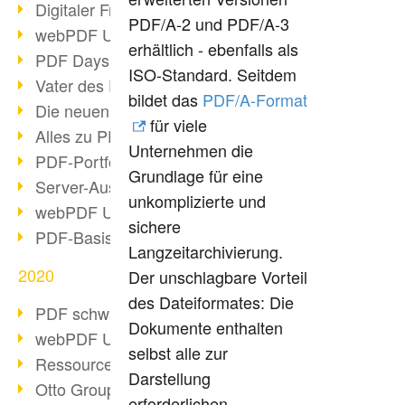
Digitaler Freigabeprozess
PDF/A-2 und PDF/A-3
webPDF Update 8.0.0.2255
erhältlich - ebenfalls als
PDF Days Europe 2021
ISO-Standard. Seitdem
Vater des PDF gestorben
bildet das
PDF/A-Format
Die neuen PDF Standards 2020
für viele
Alles zu PDF/A-4
Unternehmen die
PDF-Portfolio erstellen
Grundlage für eine
Server-Auslastung Status-Seite
unkomplizierte und
webPDF Update 8.0.0.2229
sichere
PDF-Basisdatenpflege mit webPDF
Langzeitarchivierung.
2020
Der unschlagbare Vorteil
des Dateiformates: Die
PDF schwärzen & bereinigen
Dokumente enthalten
webPDF Update 8.0.0.2193
selbst alle zur
Ressourcen für Entwickler
Darstellung
Otto Group Recruiting
erforderlichen