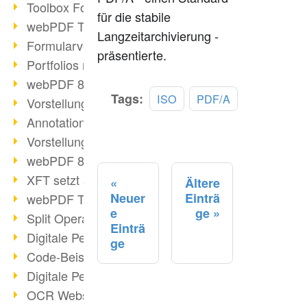
Toolbox Forms Operation
für die stabile
webPDF Toolbox Delete
Langzeitarchivierung -
Formularverarbeitung mit webPDF
präsentierte.
Portfolios mit webPDF erstellen
webPDF 8.0 gestartet
Mehr
Tags:
ISO
PDF/A
Vorstellung weiterer ActionTypes
lesen
AnnotationSelection Objekt
Vorstellung weiterer ActionTypes
webPDF 8: Toolbox Neuerungen
XFT setzt auf webPDF
Ältere
Neuer
Einträ
webPDF Toolbox Webservice Image
e
ge
Split Operation: Dokumente teilen
Einträ
Digitale Personalakte mit webPDF
ge
Code-Beispiel Attachment Operation
Digitale Personalakte bei REMONDIS
OCR Webservice