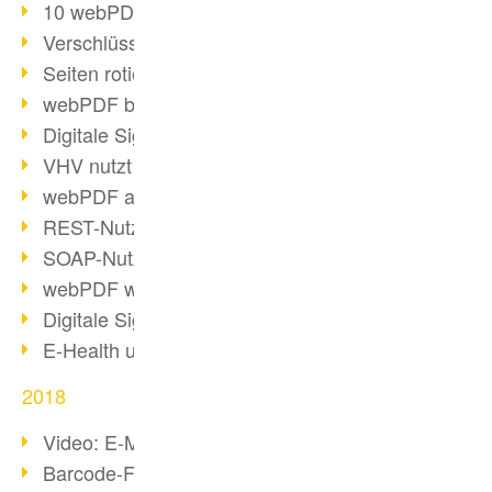
10 webPDF Vorteile für Entwickler
Verschlüsselung mit wsclient
Seiten rotieren mit wsclient
webPDF bei Würth Finance
Digitale Signaturen - Teil 2
VHV nutzt webPDF Preview
webPDF als Docker-Container
REST-Nutzung mit webPDF wsclient
SOAP-Nutzung mit webPDF wsclient
webPDF wsclient für Java
Digitale Signaturen - Teil 1
E-Health und Digitalisierung
2018
Video: E-Mails in PDF konvertieren
Barcode-Formate im Überblick