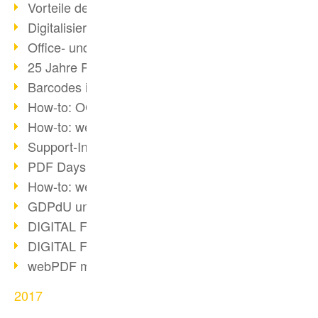
Vorteile des webPDF-Portals
Digitalisierung - Papierloses Büro
Office- und SharePoint-Bridge
25 Jahre PDF
Barcodes in PDF-Dokumenten
How-to: OCR mit webPDF 7
How-to: webPDF Optionen
Support-Infos für webPDF
PDF Days Europe 2018
How-to: webPDF Webservices
GDPdU und GoBD
DIGITAL FUTUREcongress Rückblick
DIGITAL FUTUREcongress 2018
webPDF mit Ruby via REST
2017