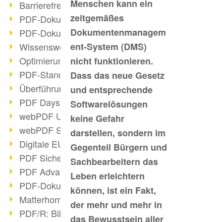
Menschen kann ein
Barrierefreie PDF-Dokumente (2/3)
zeitgemäßes
PDF-Dokumente mit OCR optimieren
Dokumentenmanagem
PDF-Dokumente barrierefrei?
Wissenswertes über E-Signatur
ent-System (DMS)
Optimierung des PDF-Formats
nicht funktionieren.
PDF-Standards im Überblick
Dass das neue Gesetz
Überführung PDF/A in Archivsystem
und entsprechende
PDF Days Europe 2021
Softwarelösungen
webPDF Update 8.0.0.2282
keine Gefahr
webPDF Statistik-Auswertungen
darstellen, sondern im
Digitale EU COVID-Zertifikate
Gegenteil Bürgern und
PDF Sicherheitseinstellungen
Sachbearbeitern das
PDF Advanced Electronic Signature
Leben erleichtern
PDF-Dokumente neu organisieren
können, ist ein Fakt,
Matterhorn Protokoll 1.1 verfügbar
der mehr und mehr in
PDF/R: Bildformat der Zukunft
das Bewusstsein aller