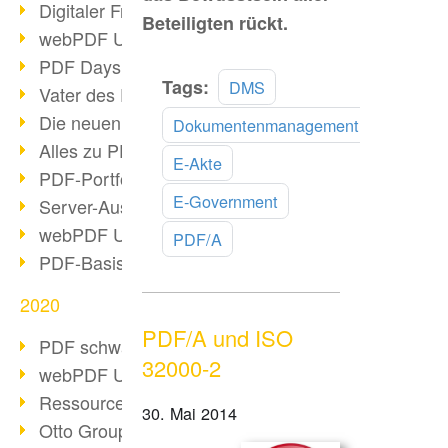
Digitaler Freigabeprozess
Beteiligten rückt.
webPDF Update 8.0.0.2255
PDF Days Europe 2021
Mehr
Tags:
DMS
Vater des PDF gestorben
lesen
Die neuen PDF Standards 2020
Dokumentenmanagement
Alles zu PDF/A-4
E-Akte
PDF-Portfolio erstellen
E-Government
Server-Auslastung Status-Seite
webPDF Update 8.0.0.2229
PDF/A
PDF-Basisdatenpflege mit webPDF
2020
PDF/A und ISO
PDF schwärzen & bereinigen
32000-2
webPDF Update 8.0.0.2193
Ressourcen für Entwickler
30. Mai 2014
Otto Group Recruiting