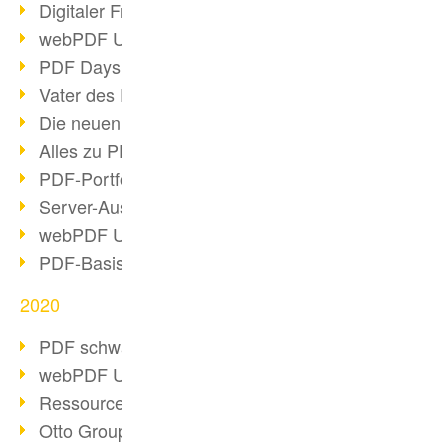
Digitaler Freigabeprozess
webPDF Update 8.0.0.2255
PDF Days Europe 2021
Vater des PDF gestorben
Die neuen PDF Standards 2020
Alles zu PDF/A-4
PDF-Portfolio erstellen
Server-Auslastung Status-Seite
webPDF Update 8.0.0.2229
PDF-Basisdatenpflege mit webPDF
2020
PDF schwärzen & bereinigen
webPDF Update 8.0.0.2193
Ressourcen für Entwickler
Otto Group Recruiting