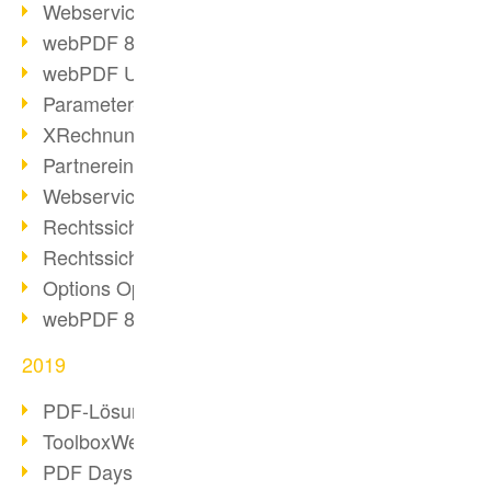
Webservice PDF/A
webPDF 8 Neuerungen (Teil 2)
webPDF Update 8.0.0.2058
Parameter-Umstellung
XRechnung bei deutschen Behörden
Partnereinsatz unserer Software
Webservice Beispiel: XMP-Metadaten
Rechtssichere Mail-Archivierung (2)
Rechtssichere Mail-Archivierung (1)
Options Operation
webPDF 8 Neuerungen (Teil 1)
2019
PDF-Lösung für Unternehmen
ToolboxWebService Print Operation
PDF Days 2020