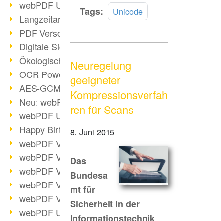
webPDF Update 9.0.0.3149
Mehr
Tags:
Unicode
Langzeitarchivierung mit PDF/A
lesen
PDF Verschlüsselung
Digitale Signaturen
Ökologischen Abdruck reduzieren
Neuregelung
OCR Power für Profis
geeigneter
AES-GCM-Unterstützung (PDF 2.0)
Kompressionsverfah
Neu: webPDF Developer Hub
ren für Scans
webPDF Update 9.0.0.2898
Happy Birthday, PDF!
8. Juni 2015
webPDF Video-Session 4
webPDF Video-Session 3
Das
webPDF Video-Session 2
Bundesa
webPDF Video-Session 1
mt für
webPDF Video-Session Termine
Sicherheit in der
webPDF Update 9.0.0.2843
Informationstechnik