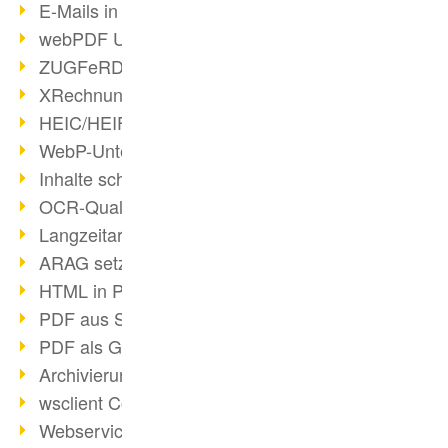
E-Mails in PDF
webPDF Update 8.0.0.2176
ZUGFeRD im Überblick
XRechnung Überblick
HEIC/HEIF-Unterstützung
WebP-Unterstützung
Inhalte schwärzen
OCR-Qualität verbessert
Langzeitarchivierung PDF
ARAG setzt auf webPDF
HTML in PDF umwandeln
PDF aus SAP
PDF als Grafik exportieren
Archivierung & Migration
wsclient Converter
Webservice Toolbox (3)