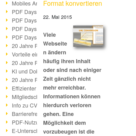
Format konvertieren
Mobiles Arbeiten mit PDF
PDF Days 2022 Themenblock 3
22. Mai 2015
PDF Days 2022 Themenblock 2
PDF Days 2022 Themenblock 1
Viele
PDF Days Europe 2022
Webseite
20 Jahre PDF/X (Teil 3)
n ändern
Vorteile einer PDF-Businesslösung
häufig ihren Inhalt
20 Jahre PDF/X (Teil 2)
oder sind nach einiger
KI und Dokumenten-Management
Zeit gänzlich nicht
20 Jahre PDF/X (Teil 1)
mehr erreichbar.
Effizienter Dokumenten Workflow
Informationen können
Mitgliedschaft PDF Association
Info zu CVE-2022-22965
hierdurch verloren
Barrierefreiheit mehr als Inklusion
gehen. Eine
PDF-Nutzung durch Pandemie
Möglichkeit dem
E-Unterschriften für Verwaltung
vorzubeugen ist die