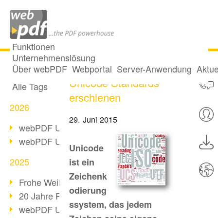
Funktionen
Unternehmenslösung
Version 8.0 des
Alle Beiträge
Über webPDF
Webportal
Server-Anwendung
Aktue
Unicode Standards
Alle Tags
erschienen
2026
29. Juni 2015
webPDF Update 10.0.5
webPDF Update 10.0.4
Unicode
2025
ist ein
Zeichenk
Frohe Weihnachten & Auszeit
odierung
20 Jahre PDF/A
ssystem, das jedem
webPDF Update 10.0.3