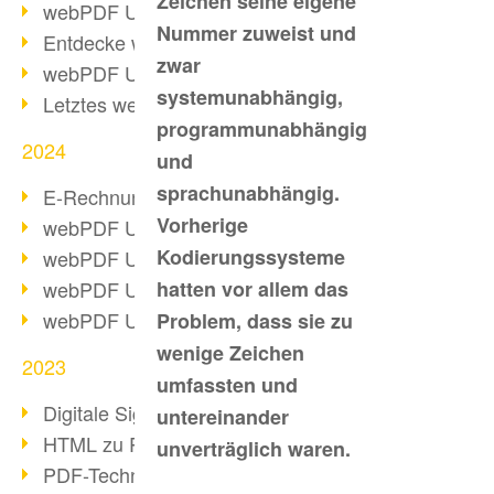
Zeichen seine eigene
webPDF Update 10.0.2
Nummer zuweist und
Entdecke webPDF 10
zwar
webPDF Update 9.0.0.3655
systemunabhängig,
Letztes webPDF 8 Update
programmunabhängig
2024
und
sprachunabhängig.
E-Rechnungsstellung ab 2025
Vorherige
webPDF Update 9.0.0.3584
Kodierungssysteme
webPDF Update 9.0.0.3479
webPDF Update 9.0.0.3361
hatten vor allem das
webPDF Update 9.0.0.3264
Problem, dass sie zu
wenige Zeichen
2023
umfassten und
Digitale Signatur in PDF
untereinander
HTML zu PDF
unverträglich waren.
PDF-Techniken für Barrierefreiheit