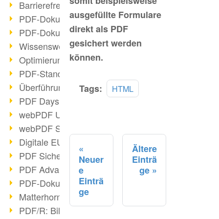
somit beispielsweise
Barrierefreie PDF-Dokumente (2/3)
ausgefüllte Formulare
PDF-Dokumente mit OCR optimieren
direkt als PDF
PDF-Dokumente barrierefrei?
gesichert werden
Wissenswertes über E-Signatur
können.
Optimierung des PDF-Formats
PDF-Standards im Überblick
Überführung PDF/A in Archivsystem
Mehr
Tags:
HTML
lesen
PDF Days Europe 2021
webPDF Update 8.0.0.2282
webPDF Statistik-Auswertungen
Digitale EU COVID-Zertifikate
Ältere
PDF Sicherheitseinstellungen
Neuer
Einträ
PDF Advanced Electronic Signature
e
ge
Einträ
PDF-Dokumente neu organisieren
ge
Matterhorn Protokoll 1.1 verfügbar
PDF/R: Bildformat der Zukunft