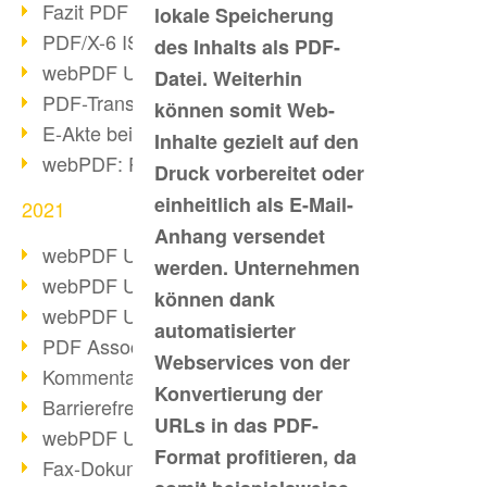
Fazit PDF Days 2021
lokale Speicherung
PDF/X-6 ISO-Norm
des Inhalts als PDF-
webPDF Update 8.0.0.2393
Datei. Weiterhin
PDF-Transparenz beim PDF-Format
können somit Web-
E-Akte bei Behörden
Inhalte gezielt auf den
webPDF: PDF-Anhänge verwalten
Druck vorbereitet oder
einheitlich als E-Mail-
2021
Anhang versendet
webPDF Update 8.0.0.2376
werden. Unternehmen
webPDF Update 8.0.0.2374
können dank
webPDF Update 8.0.0.2372
automatisierter
PDF Association 2021 Entwicklungen
Webservices von der
Kommentare im PDF einfügen
Konvertierung der
Barrierefreie PDF-Dokumente (3/3)
URLs in das PDF-
webPDF Update 8.0.0.2338
Format profitieren, da
Fax-Dokumente in Workflow