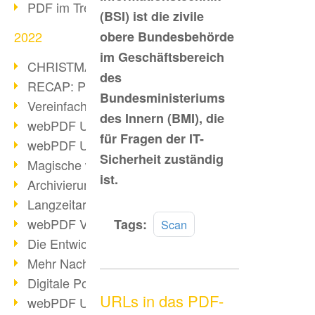
PDF im Trend
(BSI) ist die zivile
2022
obere Bundesbehörde
im Geschäftsbereich
CHRISTMAS 2022 loading
des
RECAP: PDF Days Europe 2022
Bundesministeriums
Vereinfachung Personalprozesse
des Innern (BMI), die
webPDF Update 8.0.0.2727
für Fragen der IT-
webPDF Update 9.0.0.2732
Sicherheit zuständig
Magische webPDF Version 9
ist.
Archivierung: Aufbewahrungsfristen
Langzeitarchivierung mit PDF/A
Mehr
webPDF Video - Behind the Scenes
Tags:
Scan
lesen
Die Entwicklung von PDF/X
Mehr Nachhaltigkeit durch PDF
Digitale Post als PDF/A
URLs in das PDF-
webPDF Update 8.0.0.2531