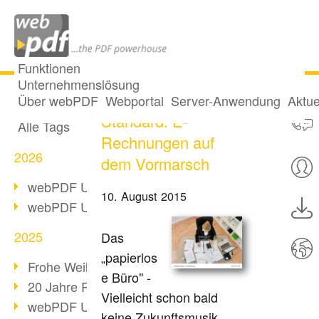
Funktionen
Unternehmenslösung
ZUGFeRD
Alle Beiträge
Über webPDF
Webportal
Server-Anwendung
Aktue
Standard: E-
Alle Tags
Rechnungen auf
2026
dem Vormarsch
webPDF Update 10.0.5
10. August 2015
webPDF Update 10.0.4
2025
Das
„papierlos
Frohe Weihnachten & Auszeit
e Büro" -
20 Jahre PDF/A
Vielleicht schon bald
webPDF Update 10.0.3
keine Zukunftsmusik