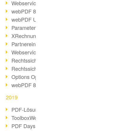
Webservice PDF/A
webPDF 8 Neuerungen (Teil 2)
webPDF Update 8.0.0.2058
Parameter-Umstellung
XRechnung bei deutschen Behörden
Partnereinsatz unserer Software
Webservice Beispiel: XMP-Metadaten
Rechtssichere Mail-Archivierung (2)
Rechtssichere Mail-Archivierung (1)
Options Operation
webPDF 8 Neuerungen (Teil 1)
2019
PDF-Lösung für Unternehmen
ToolboxWebService Print Operation
PDF Days 2020