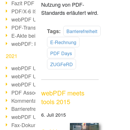
Fazit PDF Days 2021
Nutzung von PDF-
PDF/X-6 ISO-Norm
Standards erläutert wird.
webPDF Update 8.0.0.2393
PDF-Transparenz beim PDF-Format
Mehr
Tags:
Barrierefreiheit
E-Akte bei Behörden
lesen
E-Rechnung
webPDF: PDF-Anhänge verwalten
PDF Days
2021
ZUGFeRD
webPDF Update 8.0.0.2376
webPDF Update 8.0.0.2374
webPDF Update 8.0.0.2372
webPDF meets
PDF Association 2021 Entwicklungen
Kommentare im PDF einfügen
tools 2015
Barrierefreie PDF-Dokumente (3/3)
6. Juli 2015
webPDF Update 8.0.0.2338
Fax-Dokumente in Workflow