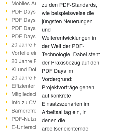
Mobiles Arbeiten mit PDF
zu den PDF-Standards,
PDF Days 2022 Themenblock 3
wie beispielsweise die
PDF Days 2022 Themenblock 2
jüngsten Neuerungen
PDF Days 2022 Themenblock 1
und
PDF Days Europe 2022
Weiterentwicklungen in
20 Jahre PDF/X (Teil 3)
der Welt der PDF-
Vorteile einer PDF-Businesslösung
Technologie. Dabei steht
20 Jahre PDF/X (Teil 2)
der Praxisbezug auf den
KI und Dokumenten-Management
PDF Days im
20 Jahre PDF/X (Teil 1)
Vordergrund:
Effizienter Dokumenten Workflow
Projektvorträge gehen
Mitgliedschaft PDF Association
auf konkrete
Info zu CVE-2022-22965
Einsatzszenarien im
Barrierefreiheit mehr als Inklusion
Arbeitsalltag ein, in
PDF-Nutzung durch Pandemie
denen die
E-Unterschriften für Verwaltung
arbeitserleichternde