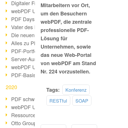
Digitaler Freigabeprozess
Mitarbeitern vor Ort,
webPDF Update 8.0.0.2255
um den Besuchern
PDF Days Europe 2021
webPDF, die zentrale
Vater des PDF gestorben
professionelle PDF-
Die neuen PDF Standards 2020
Lösung für
Alles zu PDF/A-4
Unternehmen, sowie
PDF-Portfolio erstellen
das neue Web-Portal
Server-Auslastung Status-Seite
von webPDF am Stand
webPDF Update 8.0.0.2229
Nr. 224 vorzustellen.
PDF-Basisdatenpflege mit webPDF
2020
Mehr
Tags:
Konferenz
lesen
PDF schwärzen & bereinigen
RESTful
SOAP
webPDF Update 8.0.0.2193
Ressourcen für Entwickler
Otto Group Recruiting