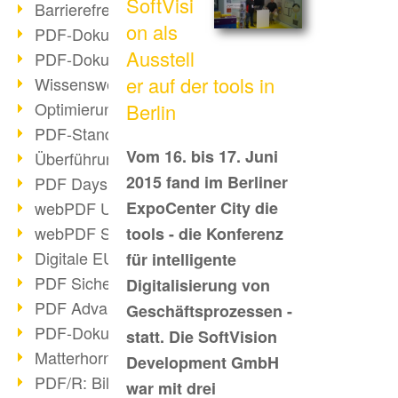
SoftVisi
Barrierefreie PDF-Dokumente (2/3)
on als
PDF-Dokumente mit OCR optimieren
Ausstell
PDF-Dokumente barrierefrei?
er auf der tools in
Wissenswertes über E-Signatur
Optimierung des PDF-Formats
Berlin
PDF-Standards im Überblick
Vom 16. bis 17. Juni
Überführung PDF/A in Archivsystem
2015 fand im Berliner
PDF Days Europe 2021
webPDF Update 8.0.0.2282
ExpoCenter City die
webPDF Statistik-Auswertungen
tools - die Konferenz
Digitale EU COVID-Zertifikate
für intelligente
PDF Sicherheitseinstellungen
Digitalisierung von
PDF Advanced Electronic Signature
Geschäftsprozessen -
PDF-Dokumente neu organisieren
statt. Die SoftVision
Matterhorn Protokoll 1.1 verfügbar
Development GmbH
PDF/R: Bildformat der Zukunft
war mit drei