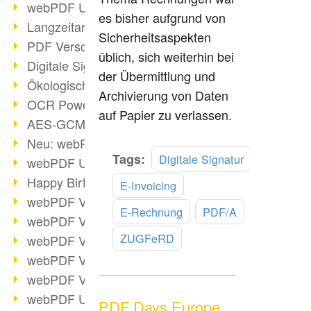
webPDF Update 9.0.0.3149
es bisher aufgrund von
Langzeitarchivierung mit PDF/A
Sicherheitsaspekten
PDF Verschlüsselung
üblich, sich weiterhin bei
Digitale Signaturen
der Übermittlung und
Ökologischen Abdruck reduzieren
Archivierung von Daten
OCR Power für Profis
auf Papier zu verlassen.
AES-GCM-Unterstützung (PDF 2.0)
Neu: webPDF Developer Hub
Mehr
Tags:
Digitale Signatur
webPDF Update 9.0.0.2898
lesen
Happy Birthday, PDF!
E-Invoicing
webPDF Video-Session 4
E-Rechnung
PDF/A
webPDF Video-Session 3
ZUGFeRD
webPDF Video-Session 2
webPDF Video-Session 1
webPDF Video-Session Termine
webPDF Update 9.0.0.2843
PDF Days Europe