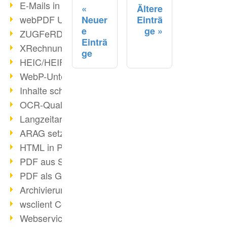
E-Mails in PDF
Ältere
webPDF Update 8.0.0.2176
Neuer
Einträ
e
ge
ZUGFeRD im Überblick
Einträ
XRechnung Überblick
ge
HEIC/HEIF-Unterstützung
WebP-Unterstützung
Inhalte schwärzen
OCR-Qualität verbessert
Langzeitarchivierung PDF
ARAG setzt auf webPDF
HTML in PDF umwandeln
PDF aus SAP
PDF als Grafik exportieren
Archivierung & Migration
wsclient Converter
Webservice Toolbox (3)