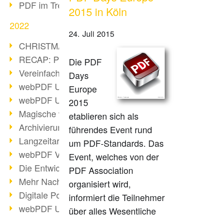
PDF im Trend
2015 in Köln
2022
24. Juli 2015
CHRISTMAS 2022 loading
RECAP: PDF Days Europe 2022
Die PDF
Vereinfachung Personalprozesse
Days
webPDF Update 8.0.0.2727
Europe
webPDF Update 9.0.0.2732
2015
Magische webPDF Version 9
etablieren sich als
Archivierung: Aufbewahrungsfristen
führendes Event rund
Langzeitarchivierung mit PDF/A
um PDF-Standards. Das
webPDF Video - Behind the Scenes
Event, welches von der
Die Entwicklung von PDF/X
PDF Association
Mehr Nachhaltigkeit durch PDF
organisiert wird,
Digitale Post als PDF/A
informiert die Teilnehmer
webPDF Update 8.0.0.2531
über alles Wesentliche