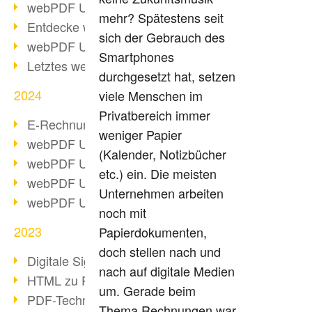
webPDF Update 10.0.2
mehr? Spätestens seit
Entdecke webPDF 10
sich der Gebrauch des
webPDF Update 9.0.0.3655
Smartphones
Letztes webPDF 8 Update
durchgesetzt hat, setzen
2024
viele Menschen im
Privatbereich immer
E-Rechnungsstellung ab 2025
weniger Papier
webPDF Update 9.0.0.3584
(Kalender, Notizbücher
webPDF Update 9.0.0.3479
etc.) ein. Die meisten
webPDF Update 9.0.0.3361
Unternehmen arbeiten
webPDF Update 9.0.0.3264
noch mit
2023
Papierdokumenten,
doch stellen nach und
Digitale Signatur in PDF
nach auf digitale Medien
HTML zu PDF
um. Gerade beim
PDF-Techniken für Barrierefreiheit
Thema Rechnungen war