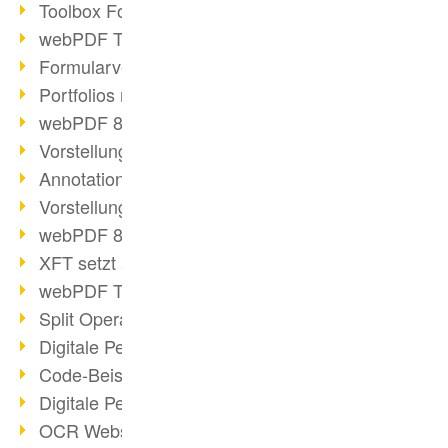
Toolbox Forms Operation
webPDF Toolbox Delete
Formularverarbeitung mit webPDF
Portfolios mit webPDF erstellen
webPDF 8.0 gestartet
Vorstellung weiterer ActionTypes
AnnotationSelection Objekt
Vorstellung weiterer ActionTypes
webPDF 8: Toolbox Neuerungen
XFT setzt auf webPDF
webPDF Toolbox Webservice Image
Split Operation: Dokumente teilen
Digitale Personalakte mit webPDF
Code-Beispiel Attachment Operation
Digitale Personalakte bei REMONDIS
OCR Webservice