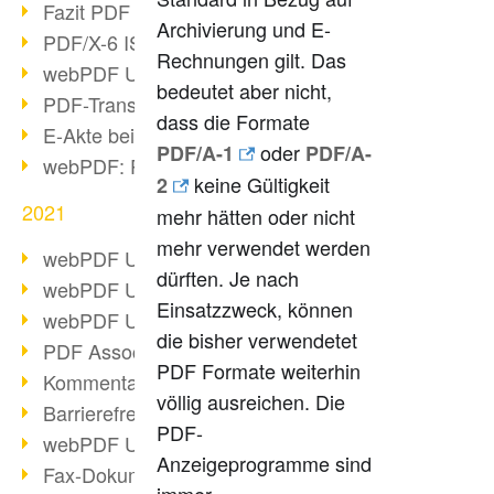
Fazit PDF Days 2021
Archivierung und E-
PDF/X-6 ISO-Norm
Rechnungen gilt. Das
webPDF Update 8.0.0.2393
bedeutet aber nicht,
PDF-Transparenz beim PDF-Format
dass die Formate
E-Akte bei Behörden
oder
PDF/A-1
PDF/A-
webPDF: PDF-Anhänge verwalten
keine Gültigkeit
2
2021
mehr hätten oder nicht
mehr verwendet werden
webPDF Update 8.0.0.2376
dürften. Je nach
webPDF Update 8.0.0.2374
Einsatzzweck, können
webPDF Update 8.0.0.2372
die bisher verwendetet
PDF Association 2021 Entwicklungen
PDF Formate weiterhin
Kommentare im PDF einfügen
völlig ausreichen. Die
Barrierefreie PDF-Dokumente (3/3)
PDF-
webPDF Update 8.0.0.2338
Anzeigeprogramme sind
Fax-Dokumente in Workflow