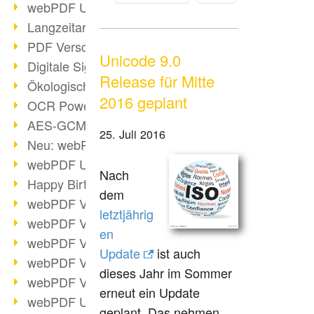
webPDF Update 9.0.0.3149
Langzeitarchivierung mit PDF/A
PDF Verschlüsselung
Unicode 9.0
Digitale Signaturen
Release für Mitte
Ökologischen Abdruck reduzieren
2016 geplant
OCR Power für Profis
AES-GCM-Unterstützung (PDF 2.0)
25. Juli 2016
Neu: webPDF Developer Hub
webPDF Update 9.0.0.2898
Nach
Happy Birthday, PDF!
dem
webPDF Video-Session 4
letztjährig
webPDF Video-Session 3
en
webPDF Video-Session 2
Update
ist auch
webPDF Video-Session 1
dieses Jahr im Sommer
webPDF Video-Session Termine
erneut ein Update
webPDF Update 9.0.0.2843
geplant. Das nehmen