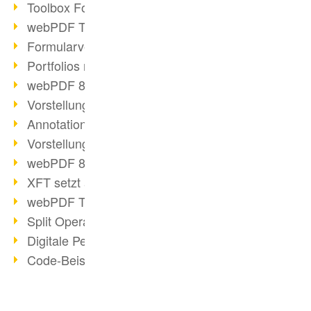
Toolbox Forms Operation
webPDF Toolbox Delete
Formularverarbeitung mit webPDF
Portfolios mit webPDF erstellen
webPDF 8.0 gestartet
Vorstellung weiterer ActionTypes
AnnotationSelection Objekt
Vorstellung weiterer ActionTypes
webPDF 8: Toolbox Neuerungen
XFT setzt auf webPDF
webPDF Toolbox Webservice Image
Split Operation: Dokumente teilen
Digitale Personalakte mit webPDF
Code-Beispiel Attachment Operation
Digitale Personalakte bei REMONDIS
OCR Webservice