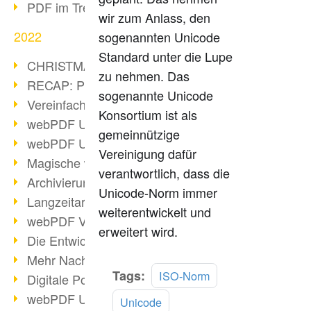
PDF im Trend
wir zum Anlass, den
2022
sogenannten Unicode
Standard unter die Lupe
CHRISTMAS 2022 loading
zu nehmen. Das
RECAP: PDF Days Europe 2022
sogenannte Unicode
Vereinfachung Personalprozesse
Konsortium ist als
webPDF Update 8.0.0.2727
gemeinnützige
webPDF Update 9.0.0.2732
Vereinigung dafür
Magische webPDF Version 9
verantwortlich, dass die
Archivierung: Aufbewahrungsfristen
Unicode-Norm immer
Langzeitarchivierung mit PDF/A
weiterentwickelt und
webPDF Video - Behind the Scenes
erweitert wird.
Die Entwicklung von PDF/X
Mehr Nachhaltigkeit durch PDF
Mehr
Tags:
ISO-Norm
Digitale Post als PDF/A
lesen
webPDF Update 8.0.0.2531
Unicode