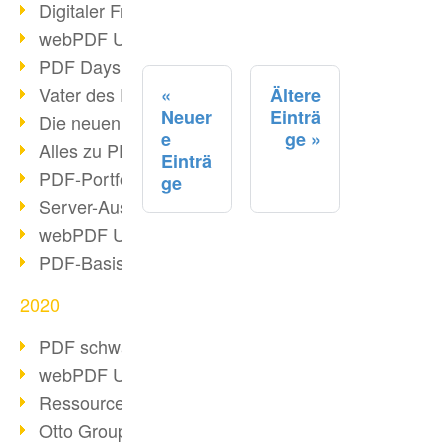
Digitaler Freigabeprozess
webPDF Update 8.0.0.2255
PDF Days Europe 2021
Vater des PDF gestorben
Ältere
Neuer
Einträ
Die neuen PDF Standards 2020
e
ge
Alles zu PDF/A-4
Einträ
PDF-Portfolio erstellen
ge
Server-Auslastung Status-Seite
webPDF Update 8.0.0.2229
PDF-Basisdatenpflege mit webPDF
2020
PDF schwärzen & bereinigen
webPDF Update 8.0.0.2193
Ressourcen für Entwickler
Otto Group Recruiting