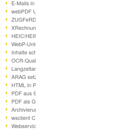
E-Mails in PDF
webPDF Update 8.0.0.2176
ZUGFeRD im Überblick
XRechnung Überblick
HEIC/HEIF-Unterstützung
WebP-Unterstützung
Inhalte schwärzen
OCR-Qualität verbessert
Langzeitarchivierung PDF
ARAG setzt auf webPDF
HTML in PDF umwandeln
PDF aus SAP
PDF als Grafik exportieren
Archivierung & Migration
wsclient Converter
Webservice Toolbox (3)