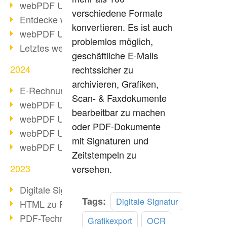
webPDF Update 10.0.2
verschiedene Formate
Entdecke webPDF 10
konvertieren. Es ist auch
webPDF Update 9.0.0.3655
problemlos möglich,
Letztes webPDF 8 Update
geschäftliche E-Mails
2024
rechtssicher zu
archivieren, Grafiken,
E-Rechnungsstellung ab 2025
Scan- & Faxdokumente
webPDF Update 9.0.0.3584
bearbeitbar zu machen
webPDF Update 9.0.0.3479
oder PDF-Dokumente
webPDF Update 9.0.0.3361
mit Signaturen und
webPDF Update 9.0.0.3264
Zeitstempeln zu
2023
versehen.
Digitale Signatur in PDF
Mehr
Tags:
Digitale Signatur
HTML zu PDF
lesen
PDF-Techniken für Barrierefreiheit
Grafikexport
OCR