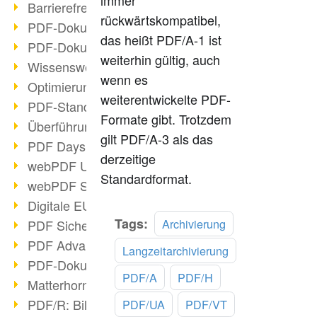
immer
Barrierefreie PDF-Dokumente (2/3)
rückwärtskompatibel,
PDF-Dokumente mit OCR optimieren
das heißt PDF/A-1 ist
PDF-Dokumente barrierefrei?
weiterhin gültig, auch
Wissenswertes über E-Signatur
wenn es
Optimierung des PDF-Formats
weiterentwickelte PDF-
PDF-Standards im Überblick
Formate gibt. Trotzdem
Überführung PDF/A in Archivsystem
gilt PDF/A-3 als das
PDF Days Europe 2021
derzeitige
webPDF Update 8.0.0.2282
Standardformat.
webPDF Statistik-Auswertungen
Digitale EU COVID-Zertifikate
Mehr
Tags:
Archivierung
PDF Sicherheitseinstellungen
lesen
PDF Advanced Electronic Signature
Langzeitarchivierung
PDF-Dokumente neu organisieren
PDF/A
PDF/H
Matterhorn Protokoll 1.1 verfügbar
PDF/R: Bildformat der Zukunft
PDF/UA
PDF/VT