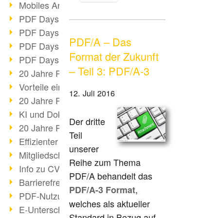
Mobiles Arbeiten mit PDF
PDF Days 2022 Themenblock 3
PDF Days 2022 Themenblock 2
PDF/A – Das
PDF Days 2022 Themenblock 1
Format der Zukunft
PDF Days Europe 2022
– Teil 3: PDF/A-3
20 Jahre PDF/X (Teil 3)
Vorteile einer PDF-Businesslösung
12. Juli 2016
20 Jahre PDF/X (Teil 2)
KI und Dokumenten-Management
Der dritte
20 Jahre PDF/X (Teil 1)
Teil
Effizienter Dokumenten Workflow
unserer
Mitgliedschaft PDF Association
Reihe zum Thema
Info zu CVE-2022-22965
PDF/A behandelt das
Barrierefreiheit mehr als Inklusion
,
PDF/A-3 Format
PDF-Nutzung durch Pandemie
welches als aktueller
E-Unterschriften für Verwaltung
Standard in Bezug auf