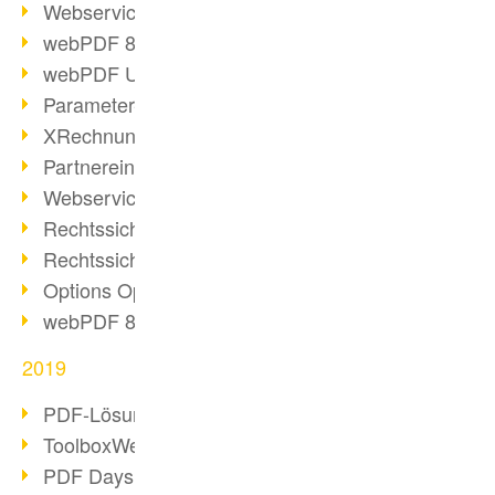
Webservice PDF/A
webPDF 8 Neuerungen (Teil 2)
webPDF Update 8.0.0.2058
Parameter-Umstellung
XRechnung bei deutschen Behörden
Partnereinsatz unserer Software
Webservice Beispiel: XMP-Metadaten
Rechtssichere Mail-Archivierung (2)
Rechtssichere Mail-Archivierung (1)
Options Operation
webPDF 8 Neuerungen (Teil 1)
2019
PDF-Lösung für Unternehmen
ToolboxWebService Print Operation
PDF Days 2020