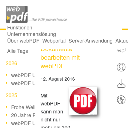
Funktionen
Unternehmenslösung
How-to: PDF
Alle Beiträge
Über webPDF
Webportal
Server-Anwendung
Aktue
Dokumente
Alle Tags
bearbeiten mit
2026
webPDF
webPDF Update 10.0.5
12. August 2016
webPDF Update 10.0.4
2025
Mit
webPDF
Frohe Weihnachten & Auszeit
kann man
20 Jahre PDF/A
nicht nur
webPDF Update 10.0.3
mehr als 100