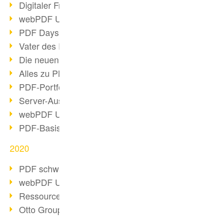
Digitaler Freigabeprozess
webPDF Update 8.0.0.2255
PDF Days Europe 2021
Vater des PDF gestorben
Die neuen PDF Standards 2020
Alles zu PDF/A-4
PDF-Portfolio erstellen
Server-Auslastung Status-Seite
webPDF Update 8.0.0.2229
PDF-Basisdatenpflege mit webPDF
2020
PDF schwärzen & bereinigen
webPDF Update 8.0.0.2193
Ressourcen für Entwickler
Otto Group Recruiting