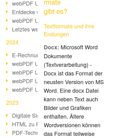
rmate
webPDF Update 10.0.2
gibt es?
Entdecke webPDF 10
webPDF Update 9.0.0.3655
Textformate und ihre
Letztes webPDF 8 Update
Endungen
2024
Microsoft Word
Docx:
E-Rechnungsstellung ab 2025
Dokumente
webPDF Update 9.0.0.3584
(Textverarbeitung) -
webPDF Update 9.0.0.3479
Docx ist das Format der
webPDF Update 9.0.0.3361
neusten Version von MS
webPDF Update 9.0.0.3264
Word. Eine docx Datei
kann neben Text auch
2023
Bilder und Grafiken
Digitale Signatur in PDF
enthalten. Ältere
HTML zu PDF
Wordversionen können
PDF-Techniken für Barrierefreiheit
das Format teilweise