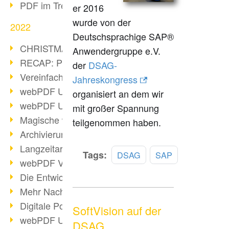
PDF im Trend
er 2016
wurde von der
2022
Deutschsprachige SAP®
CHRISTMAS 2022 loading
Anwendergruppe e.V.
RECAP: PDF Days Europe 2022
der
DSAG-
Vereinfachung Personalprozesse
Jahreskongress
webPDF Update 8.0.0.2727
organisiert an dem wir
webPDF Update 9.0.0.2732
mit großer Spannung
Magische webPDF Version 9
teilgenommen haben.
Archivierung: Aufbewahrungsfristen
Langzeitarchivierung mit PDF/A
Mehr
Tags:
DSAG
SAP
webPDF Video - Behind the Scenes
lesen
Die Entwicklung von PDF/X
Mehr Nachhaltigkeit durch PDF
Digitale Post als PDF/A
SoftVision auf der
webPDF Update 8.0.0.2531
DSAG