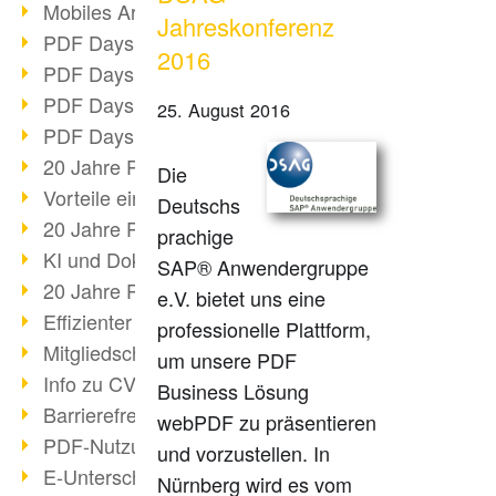
Mobiles Arbeiten mit PDF
Jahreskonferenz
PDF Days 2022 Themenblock 3
2016
PDF Days 2022 Themenblock 2
PDF Days 2022 Themenblock 1
25. August 2016
PDF Days Europe 2022
20 Jahre PDF/X (Teil 3)
Die
Vorteile einer PDF-Businesslösung
Deutschs
20 Jahre PDF/X (Teil 2)
prachige
KI und Dokumenten-Management
SAP® Anwendergruppe
20 Jahre PDF/X (Teil 1)
e.V. bietet uns eine
Effizienter Dokumenten Workflow
professionelle Plattform,
Mitgliedschaft PDF Association
um unsere PDF
Info zu CVE-2022-22965
Business Lösung
Barrierefreiheit mehr als Inklusion
webPDF zu präsentieren
PDF-Nutzung durch Pandemie
und vorzustellen. In
E-Unterschriften für Verwaltung
Nürnberg wird es vom