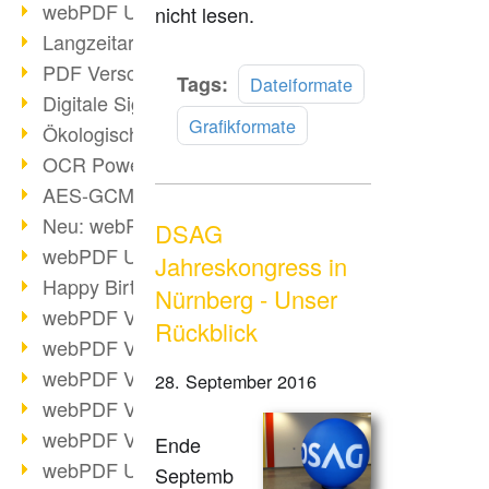
webPDF Update 9.0.0.3149
nicht lesen.
Langzeitarchivierung mit PDF/A
PDF Verschlüsselung
Mehr
Tags:
Dateiformate
Digitale Signaturen
lesen
Grafikformate
Ökologischen Abdruck reduzieren
OCR Power für Profis
AES-GCM-Unterstützung (PDF 2.0)
Neu: webPDF Developer Hub
DSAG
webPDF Update 9.0.0.2898
Jahreskongress in
Happy Birthday, PDF!
Nürnberg - Unser
webPDF Video-Session 4
Rückblick
webPDF Video-Session 3
webPDF Video-Session 2
28. September 2016
webPDF Video-Session 1
webPDF Video-Session Termine
Ende
webPDF Update 9.0.0.2843
Septemb