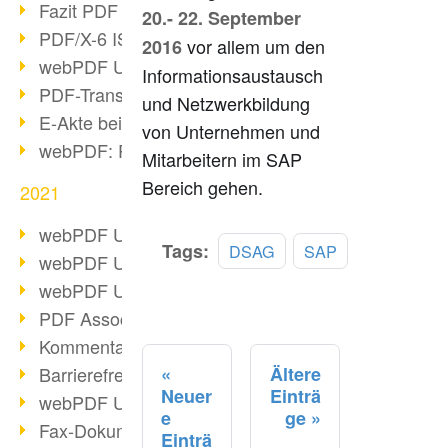
Fazit PDF Days 2021
20.- 22. September
PDF/X-6 ISO-Norm
vor allem um den
2016
webPDF Update 8.0.0.2393
Informationsaustausch
PDF-Transparenz beim PDF-Format
und Netzwerkbildung
E-Akte bei Behörden
von Unternehmen und
webPDF: PDF-Anhänge verwalten
Mitarbeitern im SAP
Bereich gehen.
2021
webPDF Update 8.0.0.2376
Mehr
Tags:
DSAG
SAP
webPDF Update 8.0.0.2374
lesen
webPDF Update 8.0.0.2372
PDF Association 2021 Entwicklungen
Kommentare im PDF einfügen
Barrierefreie PDF-Dokumente (3/3)
Ältere
Neuer
Einträ
webPDF Update 8.0.0.2338
e
ge
Fax-Dokumente in Workflow
Einträ