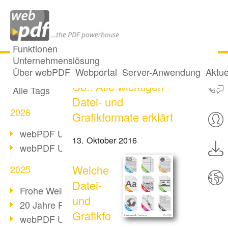
Funktionen
Unternehmenslösung
PDF, DOCX, JPG &
Alle Beiträge
Über webPDF
Webportal
Server-Anwendung
Aktue
Co.: Alle wichtigen
Alle Tags
Datei- und
2026
Grafikformate erklärt
webPDF Update 10.0.5
13. Oktober 2016
webPDF Update 10.0.4
Welche
2025
Datei-
Frohe Weihnachten & Auszeit
und
20 Jahre PDF/A
Grafikfo
webPDF Update 10.0.3