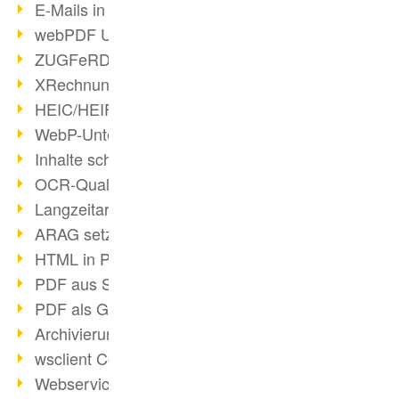
E-Mails in PDF
webPDF Update 8.0.0.2176
ZUGFeRD im Überblick
XRechnung Überblick
HEIC/HEIF-Unterstützung
WebP-Unterstützung
Inhalte schwärzen
OCR-Qualität verbessert
Langzeitarchivierung PDF
ARAG setzt auf webPDF
HTML in PDF umwandeln
PDF aus SAP
PDF als Grafik exportieren
Archivierung & Migration
wsclient Converter
Webservice Toolbox (3)