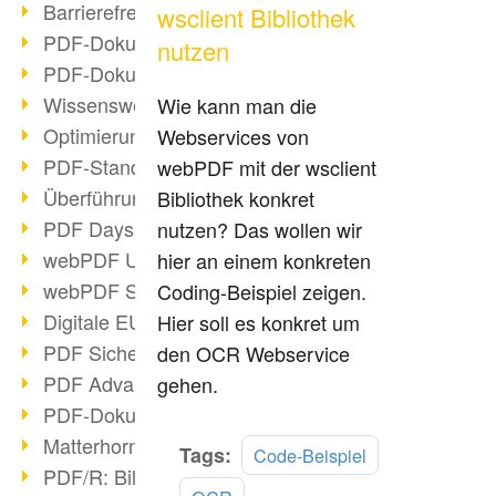
Barrierefreie PDF-Dokumente (2/3)
wsclient Bibliothek
PDF-Dokumente mit OCR optimieren
nutzen
PDF-Dokumente barrierefrei?
Wissenswertes über E-Signatur
Wie kann man die
Optimierung des PDF-Formats
Webservices von
PDF-Standards im Überblick
webPDF mit der wsclient
Überführung PDF/A in Archivsystem
Bibliothek konkret
PDF Days Europe 2021
nutzen? Das wollen wir
webPDF Update 8.0.0.2282
hier an einem konkreten
webPDF Statistik-Auswertungen
Coding-Beispiel zeigen.
Digitale EU COVID-Zertifikate
Hier soll es konkret um
PDF Sicherheitseinstellungen
den OCR Webservice
PDF Advanced Electronic Signature
gehen.
PDF-Dokumente neu organisieren
Matterhorn Protokoll 1.1 verfügbar
Mehr
Tags:
Code-Beispiel
PDF/R: Bildformat der Zukunft
lesen