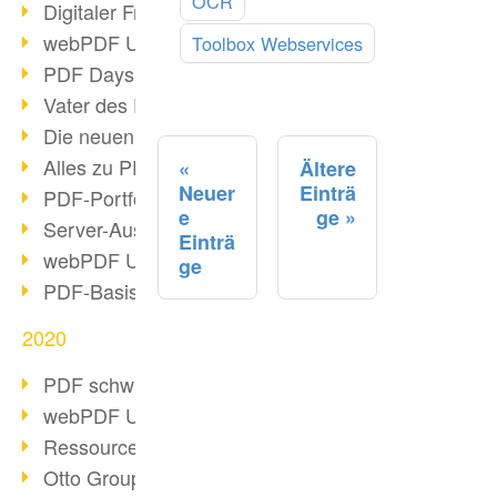
OCR
Digitaler Freigabeprozess
webPDF Update 8.0.0.2255
Toolbox Webservices
PDF Days Europe 2021
Vater des PDF gestorben
Die neuen PDF Standards 2020
Alles zu PDF/A-4
Ältere
Neuer
Einträ
PDF-Portfolio erstellen
e
ge
Server-Auslastung Status-Seite
Einträ
webPDF Update 8.0.0.2229
ge
PDF-Basisdatenpflege mit webPDF
2020
PDF schwärzen & bereinigen
webPDF Update 8.0.0.2193
Ressourcen für Entwickler
Otto Group Recruiting