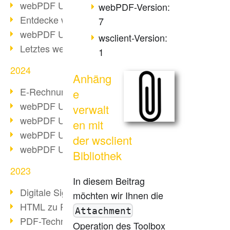
webPDF Update 10.0.2
webPDF-Version:
Entdecke webPDF 10
7
webPDF Update 9.0.0.3655
wsclient-Version:
Letztes webPDF 8 Update
1
2024
Anhäng
E-Rechnungsstellung ab 2025
e
webPDF Update 9.0.0.3584
verwalt
webPDF Update 9.0.0.3479
en mit
webPDF Update 9.0.0.3361
der wsclient
webPDF Update 9.0.0.3264
Bibliothek
2023
In diesem Beitrag
Digitale Signatur in PDF
möchten wir Ihnen die
HTML zu PDF
Attachment
PDF-Techniken für Barrierefreiheit
Operation des Toolbox