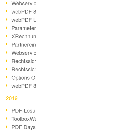
Webservice PDF/A
webPDF 8 Neuerungen (Teil 2)
webPDF Update 8.0.0.2058
Parameter-Umstellung
XRechnung bei deutschen Behörden
Partnereinsatz unserer Software
Webservice Beispiel: XMP-Metadaten
Rechtssichere Mail-Archivierung (2)
Rechtssichere Mail-Archivierung (1)
Options Operation
webPDF 8 Neuerungen (Teil 1)
2019
PDF-Lösung für Unternehmen
ToolboxWebService Print Operation
PDF Days 2020