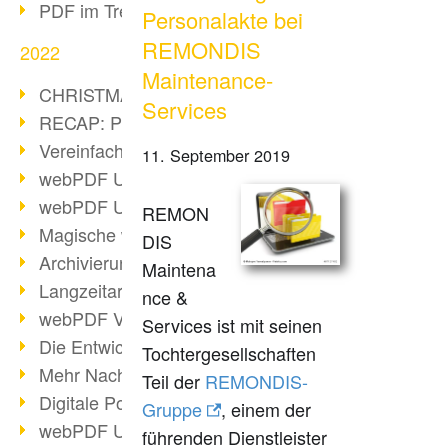
PDF im Trend
Personalakte bei
REMONDIS
2022
Maintenance-
CHRISTMAS 2022 loading
Services
RECAP: PDF Days Europe 2022
Vereinfachung Personalprozesse
11. September 2019
webPDF Update 8.0.0.2727
webPDF Update 9.0.0.2732
REMON
Magische webPDF Version 9
DIS
Archivierung: Aufbewahrungsfristen
Maintena
Langzeitarchivierung mit PDF/A
nce &
webPDF Video - Behind the Scenes
Services ist mit seinen
Die Entwicklung von PDF/X
Tochtergesellschaften
Mehr Nachhaltigkeit durch PDF
Teil der
REMONDIS-
Digitale Post als PDF/A
Gruppe
, einem der
webPDF Update 8.0.0.2531
führenden Dienstleister