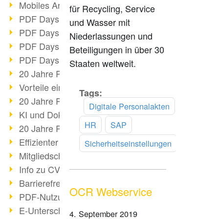
Mobiles Arbeiten mit PDF
für Recycling, Service
PDF Days 2022 Themenblock 3
und Wasser mit
PDF Days 2022 Themenblock 2
Niederlassungen und
PDF Days 2022 Themenblock 1
Beteiligungen in über 30
PDF Days Europe 2022
Staaten weltweit.
20 Jahre PDF/X (Teil 3)
Vorteile einer PDF-Businesslösung
Tags:
Mehr
20 Jahre PDF/X (Teil 2)
lesen
Digitale Personalakten
KI und Dokumenten-Management
HR
SAP
20 Jahre PDF/X (Teil 1)
Effizienter Dokumenten Workflow
Sicherheitseinstellungen
Mitgliedschaft PDF Association
Info zu CVE-2022-22965
Barrierefreiheit mehr als Inklusion
OCR Webservice
PDF-Nutzung durch Pandemie
E-Unterschriften für Verwaltung
4. September 2019