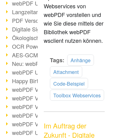
webPDF Update 9.0.0.3149
Webservices von
Langzeitarchivierung mit PDF/A
webPDF vorstellen und
PDF Verschlüsselung
wie Sie diese mittels der
Digitale Signaturen
Bibliothek webPDF
Ökologischen Abdruck reduzieren
wsclient nutzen können.
OCR Power für Profis
AES-GCM-Unterstützung (PDF 2.0)
Mehr
Tags:
Anhänge
Neu: webPDF Developer Hub
lesen
Attachment
webPDF Update 9.0.0.2898
Happy Birthday, PDF!
Code-Beispiel
webPDF Video-Session 4
Toolbox Webservices
webPDF Video-Session 3
webPDF Video-Session 2
webPDF Video-Session 1
webPDF Video-Session Termine
Im Auftrag der
webPDF Update 9.0.0.2843
Zukunft - Digitale