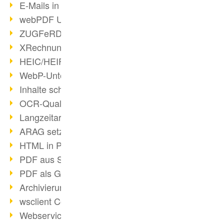
E-Mails in PDF
webPDF Update 8.0.0.2176
ZUGFeRD im Überblick
XRechnung Überblick
HEIC/HEIF-Unterstützung
WebP-Unterstützung
Inhalte schwärzen
OCR-Qualität verbessert
Langzeitarchivierung PDF
ARAG setzt auf webPDF
HTML in PDF umwandeln
PDF aus SAP
PDF als Grafik exportieren
Archivierung & Migration
wsclient Converter
Webservice Toolbox (3)