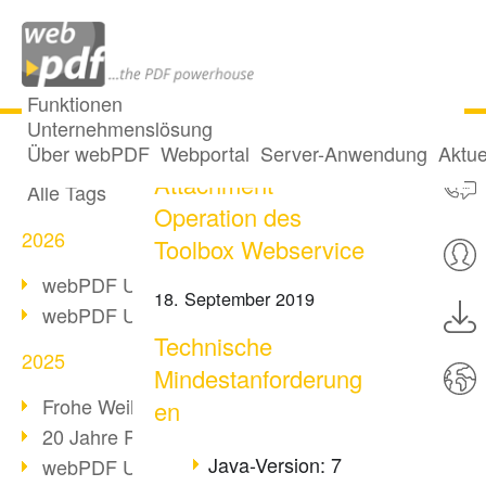
Funktionen
Unternehmenslösung
Code-Beispiel
Alle Beiträge
Über webPDF
Webportal
Server-Anwendung
Aktue
Attachment
Alle Tags
Operation des
2026
Toolbox Webservice
webPDF Update 10.0.5
18. September 2019
webPDF Update 10.0.4
Technische
2025
Mindestanforderung
Frohe Weihnachten & Auszeit
en
20 Jahre PDF/A
Java-Version: 7
webPDF Update 10.0.3