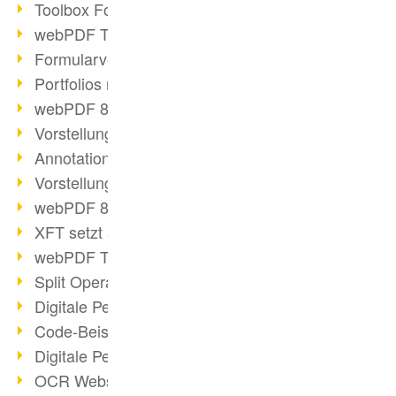
Toolbox Forms Operation
webPDF Toolbox Delete
Formularverarbeitung mit webPDF
Portfolios mit webPDF erstellen
webPDF 8.0 gestartet
Vorstellung weiterer ActionTypes
AnnotationSelection Objekt
Vorstellung weiterer ActionTypes
webPDF 8: Toolbox Neuerungen
XFT setzt auf webPDF
webPDF Toolbox Webservice Image
Split Operation: Dokumente teilen
Digitale Personalakte mit webPDF
Code-Beispiel Attachment Operation
Digitale Personalakte bei REMONDIS
OCR Webservice