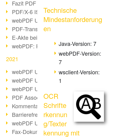
Fazit PDF Days 2021
Technische
PDF/X-6 ISO-Norm
Mindestanforderung
webPDF Update 8.0.0.2393
en
PDF-Transparenz beim PDF-Format
E-Akte bei Behörden
Java-Version: 7
webPDF: PDF-Anhänge verwalten
webPDF-Version:
2021
7
webPDF Update 8.0.0.2376
wsclient-Version:
webPDF Update 8.0.0.2374
1
webPDF Update 8.0.0.2372
OCR
PDF Association 2021 Entwicklungen
Schrifte
Kommentare im PDF einfügen
rkennun
Barrierefreie PDF-Dokumente (3/3)
g/Texter
webPDF Update 8.0.0.2338
Fax-Dokumente in Workflow
kennung mit