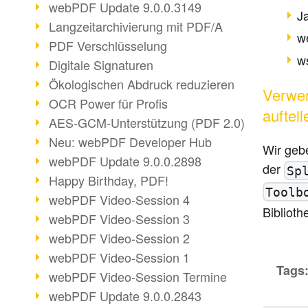
webPDF Update 9.0.0.3149
J
Langzeitarchivierung mit PDF/A
w
PDF Verschlüsselung
ws
Digitale Signaturen
Ökologischen Abdruck reduzieren
Verwe
OCR Power für Profis
aufteil
AES-GCM-Unterstützung (PDF 2.0)
Neu: webPDF Developer Hub
Wir gebe
webPDF Update 9.0.0.2898
der
Sp
Happy Birthday, PDF!
Toolb
webPDF Video-Session 4
Bibliot
webPDF Video-Session 3
webPDF Video-Session 2
webPDF Video-Session 1
Tags
webPDF Video-Session Termine
webPDF Update 9.0.0.2843