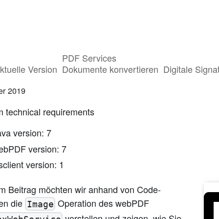
PDF Services
 Toolbox Webservice Image: Grafikexport
ktuelle Version
Dokumente konvertieren
Digitale Signa
er 2019
 technical requirements
ava version: 7
ebPDF version: 7
client version: 1
em Beitrag möchten wir anhand von Code-
len die
Operation des webPDF
Image
vorstellen und zeigen, wie Sie