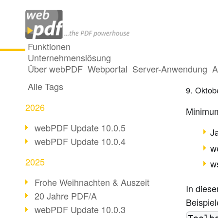
Funktionen
Unternehmenslösung
webPDF
Alle Beiträge
Über webPDF
Webportal
Server-Anwendung
A
Alle Tags
9. Oktob
2026
Minimum
webPDF Update 10.0.5
J
webPDF Update 10.0.4
w
2025
ws
Frohe Weihnachten & Auszeit
In dies
20 Jahre PDF/A
Beispie
webPDF Update 10.0.3