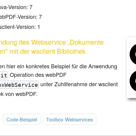
ava-Version: 7
ebPDF-Version: 7
client-Version: 1
ndung des Webservice „Dokumente
en" mit der wsclient Bibliothek
n hier ein konkretes Beispiel für die Anwendung
Operation des webPDF
lit
unter Zuhilfenahme der wsclient
oxWebService
hek von webPDF.
:
Code-Beispiel
Toolbox Webservices