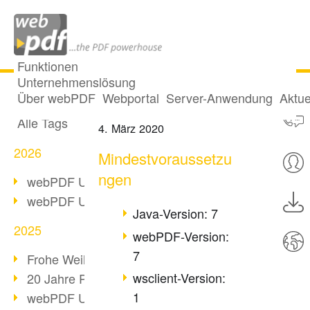
Funktionen
Unternehmenslösung
Webservice PDF/A
Alle Beiträge
Über webPDF
Webportal
Server-Anwendung
Aktue
Alle Tags
4. März 2020
2026
Mindestvoraussetzu
ngen
webPDF Update 10.0.5
webPDF Update 10.0.4
Java-Version: 7
2025
webPDF-Version:
7
Frohe Weihnachten & Auszeit
wsclient-Version:
20 Jahre PDF/A
1
webPDF Update 10.0.3