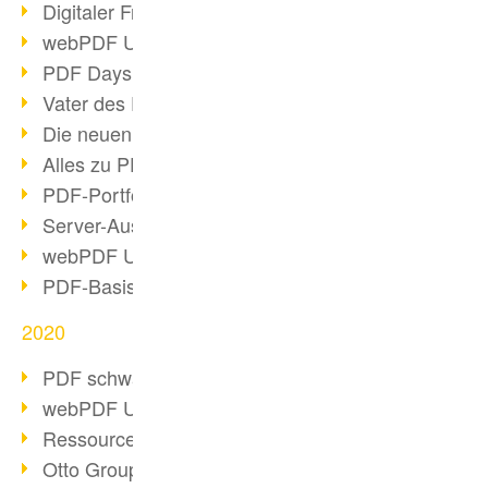
Digitaler Freigabeprozess
webPDF Update 8.0.0.2255
PDF Days Europe 2021
Vater des PDF gestorben
Die neuen PDF Standards 2020
Alles zu PDF/A-4
PDF-Portfolio erstellen
Server-Auslastung Status-Seite
webPDF Update 8.0.0.2229
PDF-Basisdatenpflege mit webPDF
2020
PDF schwärzen & bereinigen
webPDF Update 8.0.0.2193
Ressourcen für Entwickler
Otto Group Recruiting