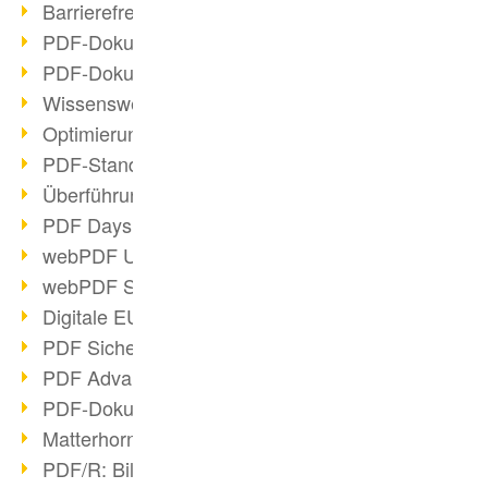
Barrierefreie PDF-Dokumente (2/3)
PDF-Dokumente mit OCR optimieren
PDF-Dokumente barrierefrei?
Wissenswertes über E-Signatur
Optimierung des PDF-Formats
PDF-Standards im Überblick
Überführung PDF/A in Archivsystem
PDF Days Europe 2021
webPDF Update 8.0.0.2282
webPDF Statistik-Auswertungen
Digitale EU COVID-Zertifikate
PDF Sicherheitseinstellungen
PDF Advanced Electronic Signature
PDF-Dokumente neu organisieren
Matterhorn Protokoll 1.1 verfügbar
PDF/R: Bildformat der Zukunft