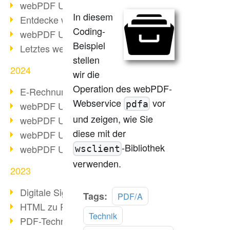
webPDF Update 10.0.2
In diesem
Entdecke webPDF 10
Coding-
webPDF Update 9.0.0.3655
Beispiel
Letztes webPDF 8 Update
stellen
2024
wir die
Operation des webPDF-
E-Rechnungsstellung ab 2025
Webservice
vor
pdfa
webPDF Update 9.0.0.3584
und zeigen, wie Sie
webPDF Update 9.0.0.3479
diese mit der
webPDF Update 9.0.0.3361
-Bibliothek
webPDF Update 9.0.0.3264
wsclient
verwenden.
2023
Digitale Signatur in PDF
Mehr
Tags:
PDF/A
HTML zu PDF
lesen
Technik
PDF-Techniken für Barrierefreiheit