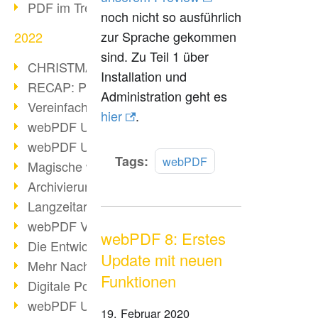
PDF im Trend
noch nicht so ausführlich
zur Sprache gekommen
2022
sind. Zu Teil 1 über
CHRISTMAS 2022 loading
Installation und
RECAP: PDF Days Europe 2022
Administration geht es
Vereinfachung Personalprozesse
hier
.
webPDF Update 8.0.0.2727
webPDF Update 9.0.0.2732
Mehr
Tags:
webPDF
Magische webPDF Version 9
lesen
Archivierung: Aufbewahrungsfristen
Langzeitarchivierung mit PDF/A
webPDF Video - Behind the Scenes
webPDF 8: Erstes
Die Entwicklung von PDF/X
Update mit neuen
Mehr Nachhaltigkeit durch PDF
Funktionen
Digitale Post als PDF/A
webPDF Update 8.0.0.2531
19. Februar 2020