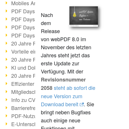
Mobiles Arbeiten mit PDF
PDF Days 2022 Themenblock 3
Nach
PDF Days 2022 Themenblock 2
dem
PDF Days 2022 Themenblock 1
Release
PDF Days Europe 2022
von webPDF 8.0 im
20 Jahre PDF/X (Teil 3)
November des letzten
Vorteile einer PDF-Businesslösung
Jahres steht jetzt das
20 Jahre PDF/X (Teil 2)
erste Update zur
KI und Dokumenten-Management
Verfügung. Mit der
20 Jahre PDF/X (Teil 1)
Revisionsnummer
Effizienter Dokumenten Workflow
steht ab sofort die
2058
Mitgliedschaft PDF Association
neue Version zum
Info zu CVE-2022-22965
Download bereit
. Sie
Barrierefreiheit mehr als Inklusion
bringt neben Bugfixes
PDF-Nutzung durch Pandemie
auch einige neue
E-Unterschriften für Verwaltung
Funktionen mit.