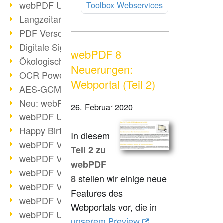
webPDF Update 9.0.0.3149
Toolbox Webservices
Langzeitarchivierung mit PDF/A
PDF Verschlüsselung
Digitale Signaturen
webPDF 8
Ökologischen Abdruck reduzieren
Neuerungen:
OCR Power für Profis
Webportal (Teil 2)
AES-GCM-Unterstützung (PDF 2.0)
Neu: webPDF Developer Hub
26. Februar 2020
webPDF Update 9.0.0.2898
Happy Birthday, PDF!
In diesem
webPDF Video-Session 4
Teil 2 zu
webPDF Video-Session 3
webPDF
webPDF Video-Session 2
stellen wir einige neue
8
webPDF Video-Session 1
Features des
webPDF Video-Session Termine
Webportals vor, die in
webPDF Update 9.0.0.2843
unserem Preview