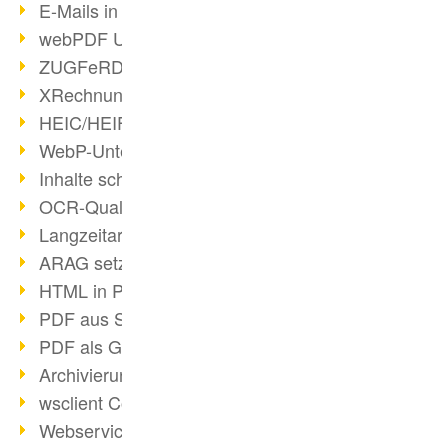
E-Mails in PDF
webPDF Update 8.0.0.2176
ZUGFeRD im Überblick
XRechnung Überblick
HEIC/HEIF-Unterstützung
WebP-Unterstützung
Inhalte schwärzen
OCR-Qualität verbessert
Langzeitarchivierung PDF
ARAG setzt auf webPDF
HTML in PDF umwandeln
PDF aus SAP
PDF als Grafik exportieren
Archivierung & Migration
wsclient Converter
Webservice Toolbox (3)