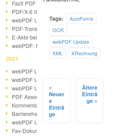
Fazit PDF Days 2021
PDF/X-6 ISO-Norm
Mehr
Tags:
AcroForms
webPDF Update 8.0.0.2393
lesen
PDF-Transparenz beim PDF-Format
OCR
E-Akte bei Behörden
webPDF Update
webPDF: PDF-Anhänge verwalten
XML
XRechnung
2021
webPDF Update 8.0.0.2376
webPDF Update 8.0.0.2374
Ältere
webPDF Update 8.0.0.2372
Neuer
Einträ
PDF Association 2021 Entwicklungen
e
ge
Kommentare im PDF einfügen
Einträ
Barrierefreie PDF-Dokumente (3/3)
ge
webPDF Update 8.0.0.2338
Fax-Dokumente in Workflow