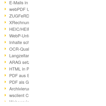
E-Mails in PDF
webPDF Update 8.0.0.2176
ZUGFeRD im Überblick
XRechnung Überblick
HEIC/HEIF-Unterstützung
WebP-Unterstützung
Inhalte schwärzen
OCR-Qualität verbessert
Langzeitarchivierung PDF
ARAG setzt auf webPDF
HTML in PDF umwandeln
PDF aus SAP
PDF als Grafik exportieren
Archivierung & Migration
wsclient Converter
Webservice Toolbox (3)