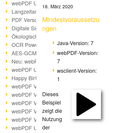
webPDF Update 9.0.0.3149
18. März 2020
Langzeitarchivierung mit PDF/A
Mindestvoraussetzu
PDF Verschlüsselung
ngen
Digitale Signaturen
Ökologischen Abdruck reduzieren
Java-Version: 7
OCR Power für Profis
webPDF-Version:
AES-GCM-Unterstützung (PDF 2.0)
7
Neu: webPDF Developer Hub
webPDF Update 9.0.0.2898
wsclient-Version:
Happy Birthday, PDF!
1
webPDF Video-Session 4
Dieses
webPDF Video-Session 3
Beispiel
webPDF Video-Session 2
zeigt die
webPDF Video-Session 1
Nutzung
webPDF Video-Session Termine
der
webPDF Update 9.0.0.2843