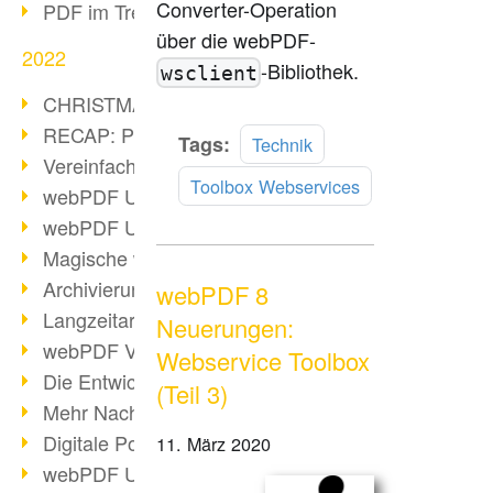
Converter-Operation
PDF im Trend
über die webPDF-
2022
-Bibliothek.
wsclient
CHRISTMAS 2022 loading
RECAP: PDF Days Europe 2022
Mehr
Tags:
Technik
Vereinfachung Personalprozesse
lesen
Toolbox Webservices
webPDF Update 8.0.0.2727
webPDF Update 9.0.0.2732
Magische webPDF Version 9
Archivierung: Aufbewahrungsfristen
webPDF 8
Langzeitarchivierung mit PDF/A
Neuerungen:
webPDF Video - Behind the Scenes
Webservice Toolbox
Die Entwicklung von PDF/X
(Teil 3)
Mehr Nachhaltigkeit durch PDF
Digitale Post als PDF/A
11. März 2020
webPDF Update 8.0.0.2531