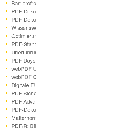
Barrierefreie PDF-Dokumente (2/3)
PDF-Dokumente mit OCR optimieren
PDF-Dokumente barrierefrei?
Wissenswertes über E-Signatur
Optimierung des PDF-Formats
PDF-Standards im Überblick
Überführung PDF/A in Archivsystem
PDF Days Europe 2021
webPDF Update 8.0.0.2282
webPDF Statistik-Auswertungen
Digitale EU COVID-Zertifikate
PDF Sicherheitseinstellungen
PDF Advanced Electronic Signature
PDF-Dokumente neu organisieren
Matterhorn Protokoll 1.1 verfügbar
PDF/R: Bildformat der Zukunft