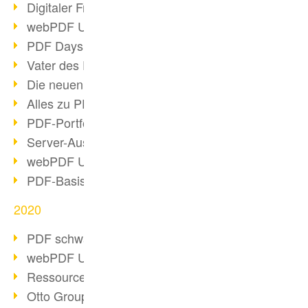
Digitaler Freigabeprozess
webPDF Update 8.0.0.2255
PDF Days Europe 2021
Vater des PDF gestorben
Die neuen PDF Standards 2020
Alles zu PDF/A-4
PDF-Portfolio erstellen
Server-Auslastung Status-Seite
webPDF Update 8.0.0.2229
PDF-Basisdatenpflege mit webPDF
2020
PDF schwärzen & bereinigen
webPDF Update 8.0.0.2193
Ressourcen für Entwickler
Otto Group Recruiting