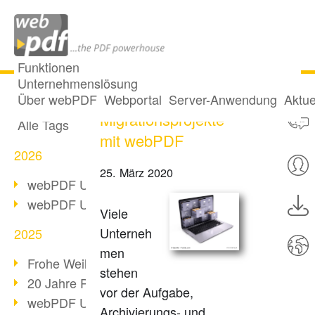
Funktionen
Unternehmenslösung
Archivierungs- und
Alle Beiträge
Über webPDF
Webportal
Server-Anwendung
Aktue
Migrationsprojekte
Alle Tags
mit webPDF
2026
25. März 2020
webPDF Update 10.0.5
webPDF Update 10.0.4
Viele
Unterneh
2025
men
Frohe Weihnachten & Auszeit
stehen
20 Jahre PDF/A
vor der Aufgabe,
webPDF Update 10.0.3
Archivierungs- und