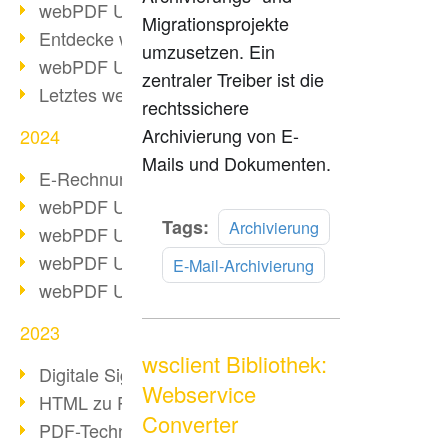
webPDF Update 10.0.2
Migrationsprojekte
Entdecke webPDF 10
umzusetzen. Ein
webPDF Update 9.0.0.3655
zentraler Treiber ist die
Letztes webPDF 8 Update
rechtssichere
Archivierung von E-
2024
Mails und Dokumenten.
E-Rechnungsstellung ab 2025
webPDF Update 9.0.0.3584
Mehr
Tags:
Archivierung
webPDF Update 9.0.0.3479
lesen
webPDF Update 9.0.0.3361
E-Mail-Archivierung
webPDF Update 9.0.0.3264
2023
wsclient Bibliothek:
Digitale Signatur in PDF
Webservice
HTML zu PDF
Converter
PDF-Techniken für Barrierefreiheit