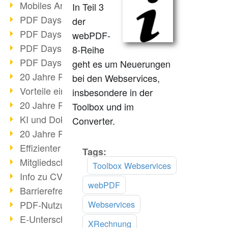
Mobiles Arbeiten mit PDF
In Teil 3
PDF Days 2022 Themenblock 3
der
PDF Days 2022 Themenblock 2
webPDF-
PDF Days 2022 Themenblock 1
8-Reihe
PDF Days Europe 2022
geht es um Neuerungen
20 Jahre PDF/X (Teil 3)
bei den Webservices,
Vorteile einer PDF-Businesslösung
insbesondere in der
20 Jahre PDF/X (Teil 2)
Toolbox und im
KI und Dokumenten-Management
Converter.
20 Jahre PDF/X (Teil 1)
Effizienter Dokumenten Workflow
Tags:
Mehr
Mitgliedschaft PDF Association
lesen
Toolbox Webservices
Info zu CVE-2022-22965
webPDF
Barrierefreiheit mehr als Inklusion
Webservices
PDF-Nutzung durch Pandemie
E-Unterschriften für Verwaltung
XRechnung