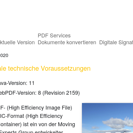
PDF Services
uliche Inhalte schwärzen
ktuelle Version
Dokumente konvertieren
Digitale Signa
2020
le technische Voraussetzungen
ava-Version: 11
ebPDF-Version: 8 (Revision 2159)
- (High Efficiency Image File)
IC-Format (High Efficiency
ntainer) ist ein von der Moving
Experts Group entwickelter