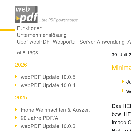
Funktionen
Unternehmenslösung
Vertra
Alle Beiträge
Über webPDF
Webportal
Server-Anwendung
A
Alle Tags
30. Juli 
2026
Minima
webPDF Update 10.0.5
J
webPDF Update 10.0.4
w
2025
Das HEIF
Frohe Weihnachten & Auszeit
bzw. HE
20 Jahre PDF/A
Image Co
webPDF Update 10.0.3
Picture 