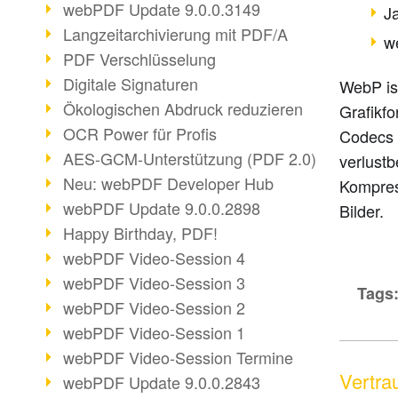
webPDF Update 9.0.0.3149
J
Langzeitarchivierung mit PDF/A
w
PDF Verschlüsselung
Digitale Signaturen
WebP is
Ökologischen Abdruck reduzieren
Grafikfo
OCR Power für Profis
Codecs 
AES-GCM-Unterstützung (PDF 2.0)
verlustb
Neu: webPDF Developer Hub
Kompress
webPDF Update 9.0.0.2898
Bilder.
Happy Birthday, PDF!
webPDF Video-Session 4
webPDF Video-Session 3
Tags
webPDF Video-Session 2
webPDF Video-Session 1
webPDF Video-Session Termine
Vertra
webPDF Update 9.0.0.2843