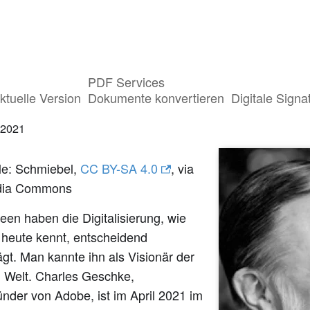
PDF Services
ter des PDF: Charles Geschke ist gestorben
ktuelle Version
Dokumente konvertieren
Digitale Signa
 2021
lle: Schmiebel,
CC BY-SA 4.0
, via
dia Commons
een haben die Digitalisierung, wie
 heute kennt, entscheidend
gt. Man kannte ihn als Visionär der
n Welt. Charles Geschke,
nder von Adobe, ist im April 2021 im