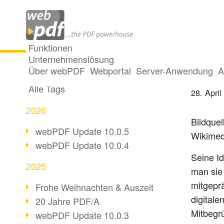
Funktionen
Unternehmenslösung
Der Va
Alle Beiträge
Über webPDF
Webportal
Server-Anwendung
A
Alle Tags
28. April
2026
Bildque
webPDF Update 10.0.5
Wikime
webPDF Update 10.0.4
Seine Id
2025
man sie
mitgeprä
Frohe Weihnachten & Auszeit
digitale
20 Jahre PDF/A
Mitbegrü
webPDF Update 10.0.3