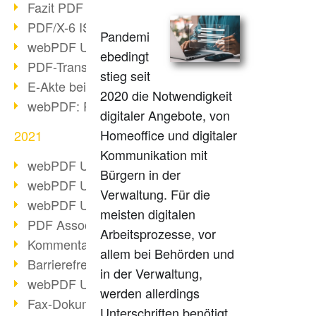
Fazit PDF Days 2021
PDF/X-6 ISO-Norm
Pandemi
webPDF Update 8.0.0.2393
ebedingt
PDF-Transparenz beim PDF-Format
stieg seit
E-Akte bei Behörden
2020 die Notwendigkeit
webPDF: PDF-Anhänge verwalten
digitaler Angebote, von
Homeoffice und digitaler
2021
Kommunikation mit
webPDF Update 8.0.0.2376
Bürgern in der
webPDF Update 8.0.0.2374
Verwaltung. Für die
webPDF Update 8.0.0.2372
meisten digitalen
PDF Association 2021 Entwicklungen
Arbeitsprozesse, vor
Kommentare im PDF einfügen
allem bei Behörden und
Barrierefreie PDF-Dokumente (3/3)
in der Verwaltung,
webPDF Update 8.0.0.2338
werden allerdings
Fax-Dokumente in Workflow
Unterschriften benötigt.