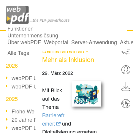
Funktionen
Unternehmenslösung
Universelle
Alle Beiträge
Über webPDF
Webportal
Server-Anwendung
Aktue
Barrierefreiheit -
Alle Tags
Mehr als Inklusion
2026
29. März 2022
webPDF Update 10.0.5
webPDF Update 10.0.4
Mit Blick
auf das
2025
Thema
Frohe Weihnachten & Auszeit
Barrierefr
20 Jahre PDF/A
eiheit
und
webPDF Update 10.0.3
Digitalisierung ergeben