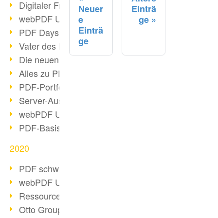
Digitaler Freigabeprozess
Neuer
Einträ
webPDF Update 8.0.0.2255
e
ge
Einträ
PDF Days Europe 2021
ge
Vater des PDF gestorben
Die neuen PDF Standards 2020
Alles zu PDF/A-4
PDF-Portfolio erstellen
Server-Auslastung Status-Seite
webPDF Update 8.0.0.2229
PDF-Basisdatenpflege mit webPDF
2020
PDF schwärzen & bereinigen
webPDF Update 8.0.0.2193
Ressourcen für Entwickler
Otto Group Recruiting