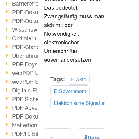
Barrierefreie PDF-Dokumente (2/3)
Das bedeutet:
PDF-Dokumente mit OCR optimieren
Zwangsläufig muss man
PDF-Dokumente barrierefrei?
sich mit der
Wissenswertes über E-Signatur
Notwendigkeit
Optimierung des PDF-Formats
elektronischer
PDF-Standards im Überblick
Unterschriften
Überführung PDF/A in Archivsystem
auseinandersetzen.
PDF Days Europe 2021
webPDF Update 8.0.0.2282
Mehr
Tags:
E-Akte
webPDF Statistik-Auswertungen
lesen
Digitale EU COVID-Zertifikate
E-Government
PDF Sicherheitseinstellungen
Elektronische Signatur
PDF Advanced Electronic Signature
PDF-Dokumente neu organisieren
Matterhorn Protokoll 1.1 verfügbar
PDF/R: Bildformat der Zukunft
Ältere