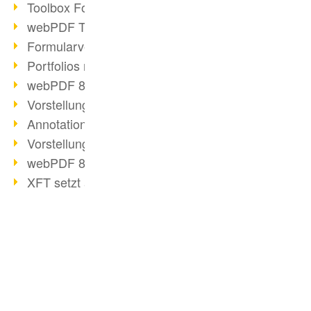
Toolbox Forms Operation
webPDF Toolbox Delete
Formularverarbeitung mit webPDF
Portfolios mit webPDF erstellen
webPDF 8.0 gestartet
Vorstellung weiterer ActionTypes
AnnotationSelection Objekt
Vorstellung weiterer ActionTypes
webPDF 8: Toolbox Neuerungen
XFT setzt auf webPDF
webPDF Toolbox Webservice Image
Split Operation: Dokumente teilen
Digitale Personalakte mit webPDF
Code-Beispiel Attachment Operation
BUSINESS-LÖSUNG
Digitale Personalakte bei REMONDIS
PDF für Anwender
OCR Webservice
PDF für Entwickler