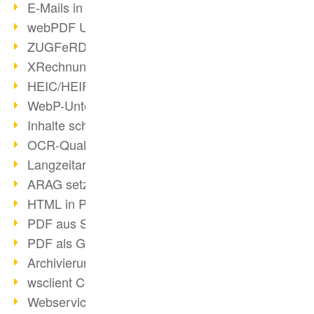
E-Mails in PDF
webPDF Update 8.0.0.2176
ZUGFeRD im Überblick
XRechnung Überblick
HEIC/HEIF-Unterstützung
WebP-Unterstützung
Inhalte schwärzen
OCR-Qualität verbessert
Langzeitarchivierung PDF
ARAG setzt auf webPDF
HTML in PDF umwandeln
PDF aus SAP
PDF als Grafik exportieren
Archivierung & Migration
wsclient Converter
Webservice Toolbox (3)