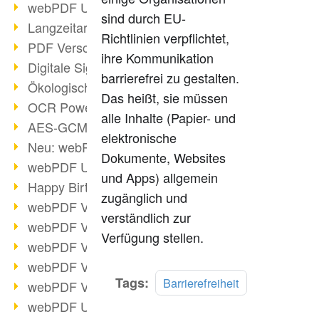
webPDF Update 9.0.0.3149
sind durch EU-
Langzeitarchivierung mit PDF/A
Richtlinien verpflichtet,
PDF Verschlüsselung
ihre Kommunikation
Digitale Signaturen
barrierefrei zu gestalten.
Ökologischen Abdruck reduzieren
Das heißt, sie müssen
OCR Power für Profis
alle Inhalte (Papier- und
AES-GCM-Unterstützung (PDF 2.0)
elektronische
Neu: webPDF Developer Hub
Dokumente, Websites
webPDF Update 9.0.0.2898
und Apps) allgemein
Happy Birthday, PDF!
zugänglich und
webPDF Video-Session 4
verständlich zur
webPDF Video-Session 3
Verfügung stellen.
webPDF Video-Session 2
webPDF Video-Session 1
Mehr
Tags:
Barrierefreiheit
webPDF Video-Session Termine
lesen
webPDF Update 9.0.0.2843