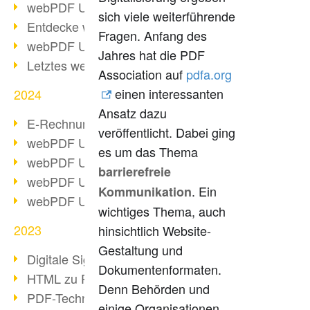
webPDF Update 10.0.2
sich viele weiterführende
Entdecke webPDF 10
Fragen. Anfang des
webPDF Update 9.0.0.3655
Jahres hat die PDF
Letztes webPDF 8 Update
Association auf
pdfa.org
einen interessanten
2024
Ansatz dazu
E-Rechnungsstellung ab 2025
veröffentlicht. Dabei ging
webPDF Update 9.0.0.3584
es um das Thema
webPDF Update 9.0.0.3479
barrierefreie
webPDF Update 9.0.0.3361
. Ein
Kommunikation
webPDF Update 9.0.0.3264
wichtiges Thema, auch
2023
hinsichtlich Website-
Gestaltung und
Digitale Signatur in PDF
Dokumentenformaten.
HTML zu PDF
Denn Behörden und
PDF-Techniken für Barrierefreiheit
einige Organisationen