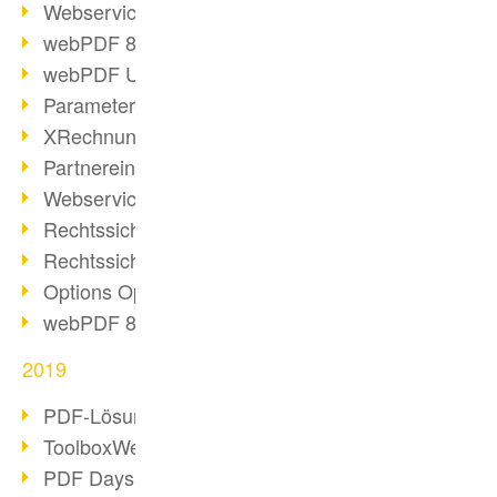
Webservice PDF/A
webPDF 8 Neuerungen (Teil 2)
webPDF Update 8.0.0.2058
Parameter-Umstellung
XRechnung bei deutschen Behörden
Partnereinsatz unserer Software
Webservice Beispiel: XMP-Metadaten
Rechtssichere Mail-Archivierung (2)
Rechtssichere Mail-Archivierung (1)
Options Operation
webPDF 8 Neuerungen (Teil 1)
2019
PDF-Lösung für Unternehmen
ToolboxWebService Print Operation
PDF Days 2020