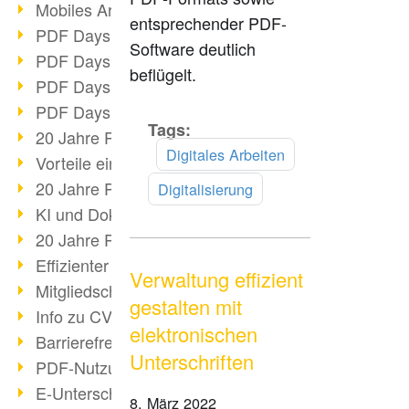
Mobiles Arbeiten mit PDF
entsprechender PDF-
PDF Days 2022 Themenblock 3
Software deutlich
PDF Days 2022 Themenblock 2
beflügelt.
PDF Days 2022 Themenblock 1
PDF Days Europe 2022
Tags:
Mehr
20 Jahre PDF/X (Teil 3)
lesen
Digitales Arbeiten
Vorteile einer PDF-Businesslösung
20 Jahre PDF/X (Teil 2)
Digitalisierung
KI und Dokumenten-Management
20 Jahre PDF/X (Teil 1)
Effizienter Dokumenten Workflow
Verwaltung effizient
Mitgliedschaft PDF Association
gestalten mit
Info zu CVE-2022-22965
elektronischen
Barrierefreiheit mehr als Inklusion
Unterschriften
PDF-Nutzung durch Pandemie
E-Unterschriften für Verwaltung
8. März 2022