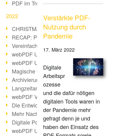
PDF im Trend
2022
Verstärkte PDF-
Nutzung durch
CHRISTMAS 2022 loading
Pandemie
RECAP: PDF Days Europe 2022
Vereinfachung Personalprozesse
17. März 2022
webPDF Update 8.0.0.2727
webPDF Update 9.0.0.2732
Digitale
Magische webPDF Version 9
Arbeitspr
Archivierung: Aufbewahrungsfristen
ozesse
Langzeitarchivierung mit PDF/A
und die dafür nötigen
webPDF Video - Behind the Scenes
digitalen Tools waren in
Die Entwicklung von PDF/X
der Pandemie mehr
Mehr Nachhaltigkeit durch PDF
gefragt denn je und
Digitale Post als PDF/A
haben den Einsatz des
webPDF Update 8.0.0.2531
PDF-Formats sowie