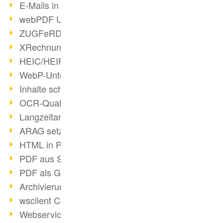
E-Mails in PDF
webPDF Update 8.0.0.2176
ZUGFeRD im Überblick
XRechnung Überblick
HEIC/HEIF-Unterstützung
WebP-Unterstützung
Inhalte schwärzen
OCR-Qualität verbessert
Langzeitarchivierung PDF
ARAG setzt auf webPDF
HTML in PDF umwandeln
PDF aus SAP
PDF als Grafik exportieren
Archivierung & Migration
wsclient Converter
Webservice Toolbox (3)