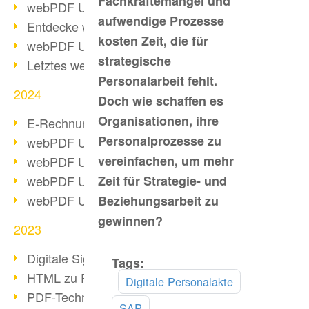
Fachkräftemangel und
webPDF Update 10.0.2
aufwendige Prozesse
Entdecke webPDF 10
kosten Zeit, die für
webPDF Update 9.0.0.3655
strategische
Letztes webPDF 8 Update
Personalarbeit fehlt.
2024
Doch wie schaffen es
Organisationen, ihre
E-Rechnungsstellung ab 2025
Personalprozesse zu
webPDF Update 9.0.0.3584
vereinfachen, um mehr
webPDF Update 9.0.0.3479
webPDF Update 9.0.0.3361
Zeit für Strategie- und
webPDF Update 9.0.0.3264
Beziehungsarbeit zu
gewinnen?
2023
Digitale Signatur in PDF
Tags:
Mehr
HTML zu PDF
lesen
Digitale Personalakte
PDF-Techniken für Barrierefreiheit
SAP