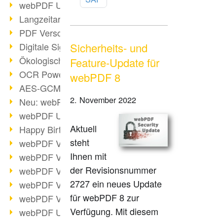
webPDF Update 9.0.0.3149
Langzeitarchivierung mit PDF/A
PDF Verschlüsselung
Digitale Signaturen
Sicherheits- und
Ökologischen Abdruck reduzieren
Feature-Update für
OCR Power für Profis
webPDF 8
AES-GCM-Unterstützung (PDF 2.0)
2. November 2022
Neu: webPDF Developer Hub
webPDF Update 9.0.0.2898
Aktuell
Happy Birthday, PDF!
steht
webPDF Video-Session 4
Ihnen mit
webPDF Video-Session 3
der Revisionsnummer
webPDF Video-Session 2
2727 ein neues Update
webPDF Video-Session 1
für webPDF 8 zur
webPDF Video-Session Termine
Verfügung. Mit diesem
webPDF Update 9.0.0.2843