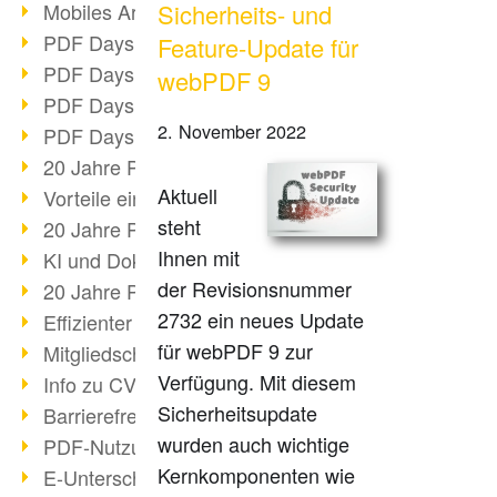
Mobiles Arbeiten mit PDF
Sicherheits- und
PDF Days 2022 Themenblock 3
Feature-Update für
PDF Days 2022 Themenblock 2
webPDF 9
PDF Days 2022 Themenblock 1
2. November 2022
PDF Days Europe 2022
20 Jahre PDF/X (Teil 3)
Aktuell
Vorteile einer PDF-Businesslösung
steht
20 Jahre PDF/X (Teil 2)
Ihnen mit
KI und Dokumenten-Management
der Revisionsnummer
20 Jahre PDF/X (Teil 1)
2732 ein neues Update
Effizienter Dokumenten Workflow
für webPDF 9 zur
Mitgliedschaft PDF Association
Verfügung. Mit diesem
Info zu CVE-2022-22965
Sicherheitsupdate
Barrierefreiheit mehr als Inklusion
wurden auch wichtige
PDF-Nutzung durch Pandemie
Kernkomponenten wie
E-Unterschriften für Verwaltung