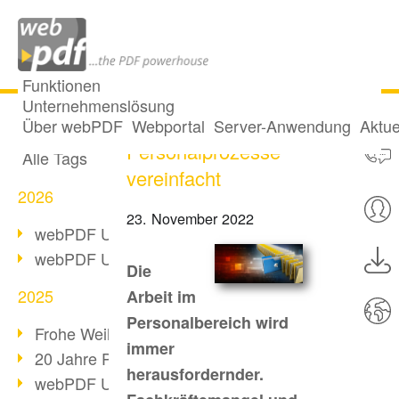
Funktionen
Unternehmenslösung
Wie webPDF
Alle Beiträge
Über webPDF
Webportal
Server-Anwendung
Aktue
Personalprozesse
Alle Tags
vereinfacht
2026
23. November 2022
webPDF Update 10.0.5
webPDF Update 10.0.4
Die
2025
Arbeit im
Personalbereich wird
Frohe Weihnachten & Auszeit
immer
20 Jahre PDF/A
herausfordernder.
webPDF Update 10.0.3