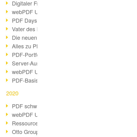
Digitaler Freigabeprozess
webPDF Update 8.0.0.2255
PDF Days Europe 2021
Vater des PDF gestorben
Die neuen PDF Standards 2020
Alles zu PDF/A-4
PDF-Portfolio erstellen
Server-Auslastung Status-Seite
webPDF Update 8.0.0.2229
PDF-Basisdatenpflege mit webPDF
2020
PDF schwärzen & bereinigen
webPDF Update 8.0.0.2193
Ressourcen für Entwickler
Otto Group Recruiting