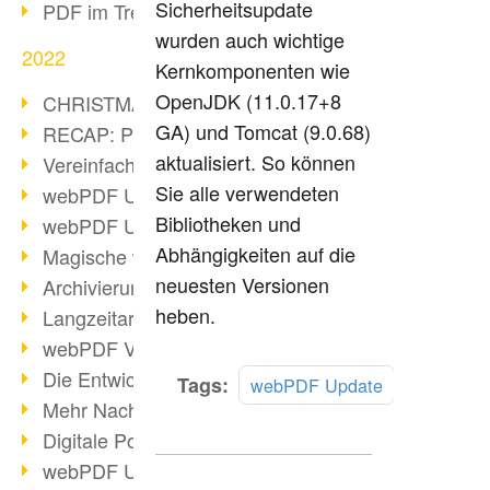
Sicherheitsupdate
PDF im Trend
wurden auch wichtige
2022
Kernkomponenten wie
OpenJDK (11.0.17+8
CHRISTMAS 2022 loading
GA) und Tomcat (9.0.68)
RECAP: PDF Days Europe 2022
aktualisiert. So können
Vereinfachung Personalprozesse
Sie alle verwendeten
webPDF Update 8.0.0.2727
Bibliotheken und
webPDF Update 9.0.0.2732
Abhängigkeiten auf die
Magische webPDF Version 9
neuesten Versionen
Archivierung: Aufbewahrungsfristen
heben.
Langzeitarchivierung mit PDF/A
webPDF Video - Behind the Scenes
Die Entwicklung von PDF/X
Mehr
Tags:
webPDF Update
lesen
Mehr Nachhaltigkeit durch PDF
Digitale Post als PDF/A
webPDF Update 8.0.0.2531