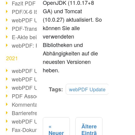
OpenJDK (11.0.17+8
Fazit PDF Days 2021
GA) und Tomcat
PDF/X-6 ISO-Norm
(10.0.27) aktualisiert. So
webPDF Update 8.0.0.2393
können Sie alle
PDF-Transparenz beim PDF-Format
verwendeten
E-Akte bei Behörden
Bibliotheken und
webPDF: PDF-Anhänge verwalten
Abhängigkeiten auf die
2021
neuesten Versionen
heben.
webPDF Update 8.0.0.2376
webPDF Update 8.0.0.2374
webPDF Update 8.0.0.2372
Mehr
Tags:
webPDF Update
lesen
PDF Association 2021 Entwicklungen
Kommentare im PDF einfügen
Barrierefreie PDF-Dokumente (3/3)
webPDF Update 8.0.0.2338
Ältere
Fax-Dokumente in Workflow
Neuer
Einträ