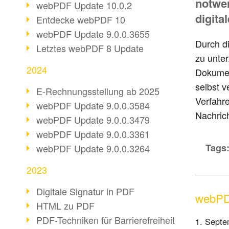
notwe
webPDF Update 10.0.2
digita
Entdecke webPDF 10
webPDF Update 9.0.0.3655
Durch di
Letztes webPDF 8 Update
zu unte
2024
Dokumen
selbst 
E-Rechnungsstellung ab 2025
Verfahre
webPDF Update 9.0.0.3584
Nachric
webPDF Update 9.0.0.3479
webPDF Update 9.0.0.3361
Tags
webPDF Update 9.0.0.3264
2023
Digitale Signatur in PDF
webPD
HTML zu PDF
PDF-Techniken für Barrierefreiheit
1. Septe