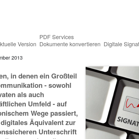
PDF Services
e Signatur schafft Rechtsicherheit
ktuelle Version
Dokumente konvertieren
Digitale Signa
mber 2013
ten, in denen ein Großteil
ommunikation - sowohl
vaten als auch
ftlichen Umfeld - auf
onischem Wege passiert,
n digitales Äquivalent zur
onssicheren Unterschrift