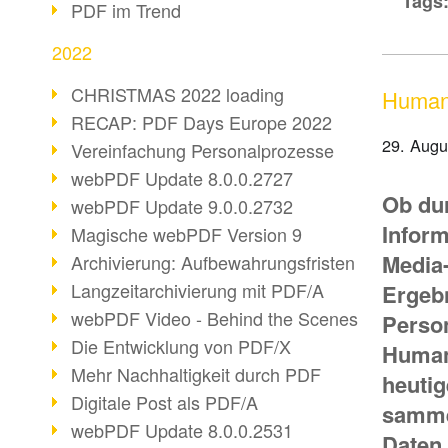
Tags
PDF im Trend
2022
CHRISTMAS 2022 loading
Human 
RECAP: PDF Days Europe 2022
29. Augu
Vereinfachung Personalprozesse
webPDF Update 8.0.0.2727
Ob du
webPDF Update 9.0.0.2732
Inform
Magische webPDF Version 9
Media
Archivierung: Aufbewahrungsfristen
Langzeitarchivierung mit PDF/A
Ergeb
webPDF Video - Behind the Scenes
Perso
Die Entwicklung von PDF/X
Human
Mehr Nachhaltigkeit durch PDF
heuti
Digitale Post als PDF/A
samme
webPDF Update 8.0.0.2531
Daten.