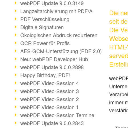
webPDF Update 9.0.0.3149
Langzeitarchivierung mit PDF/A
Die ne
PDF Verschlüsselung
seit d
Digitale Signaturen
Die Ve
Ökologischen Abdruck reduzieren
Webser
OCR Power für Profis
HTML-V
AES-GCM-Unterstützung (PDF 2.0)
server
Neu: webPDF Developer Hub
Erstell
webPDF Update 9.0.0.2898
Happy Birthday, PDF!
webPDF 
webPDF Video-Session 4
Unterne
webPDF Video-Session 3
Verarbe
webPDF Video-Session 2
immer m
webPDF Video-Session 1
verstär
webPDF Video-Session Termine
webPDF Update 9.0.0.2843