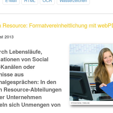
:
E-Mail
HTML
OCR
Wasserzeichen
Resource: Formatvereinheitlichung mit web
st 2013
rch Lebensläufe,
ationen von Social
-Kanälen oder
nisse aus
nalgesprächen: In den
 Resource-Abteilungen
ger Unternehmen
ln sich Unmengen von