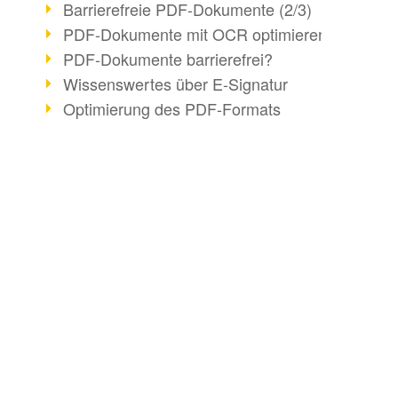
Barrierefreie PDF-Dokumente (2/3)
PDF-Dokumente mit OCR optimieren
PDF-Dokumente barrierefrei?
Wissenswertes über E-Signatur
Optimierung des PDF-Formats
PDF-Standards im Überblick
Überführung PDF/A in Archivsystem
PDF Days Europe 2021
BUSINESS-LÖSUNG
DOKUMENTE KO
webPDF Update 8.0.0.2282
webPDF Statistik-Auswertungen
PDF für Anwender
HTML konvertieren
Digitale EU COVID-Zertifikate
PDF für Entwickler
E-Mail konvertieren
PDF Sicherheitseinstellungen
PDF für Administratoren
Mit Bridge konvertier
PDF Advanced Electronic Signature
PDF-Webservices für SAP
Word in PDF konvert
PDF-Dokumente neu organisieren
Key Facts
ZUGFeRD PDF erste
Matterhorn Protokoll 1.1 verfügbar
XRechnung erstellen
PDF/R: Bildformat der Zukunft