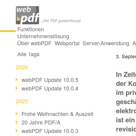
Funktionen
Unternehmenslösung
Digital
Alle Beiträge
Über webPDF
Webportal
Server-Anwendung
A
Alle Tags
3. Septe
2026
In Zei
webPDF Update 10.0.5
der K
webPDF Update 10.0.4
im pri
geschä
2025
elektr
Frohe Weihnachten & Auszeit
ist ei
20 Jahre PDF/A
revisi
webPDF Update 10.0.3