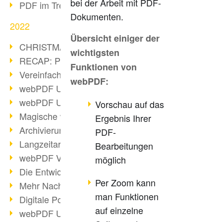
bei der Arbeit mit PDF-
PDF im Trend
Dokumenten.
2022
Übersicht einiger der
CHRISTMAS 2022 loading
wichtigsten
RECAP: PDF Days Europe 2022
Funktionen von
Vereinfachung Personalprozesse
webPDF:
webPDF Update 8.0.0.2727
webPDF Update 9.0.0.2732
Vorschau auf das
Magische webPDF Version 9
Ergebnis Ihrer
Archivierung: Aufbewahrungsfristen
PDF-
Langzeitarchivierung mit PDF/A
Bearbeitungen
webPDF Video - Behind the Scenes
möglich
Die Entwicklung von PDF/X
Per Zoom kann
Mehr Nachhaltigkeit durch PDF
man Funktionen
Digitale Post als PDF/A
auf einzelne
webPDF Update 8.0.0.2531