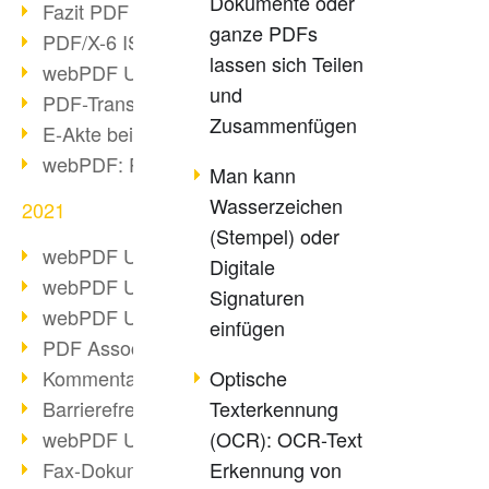
Dokumente oder
Fazit PDF Days 2021
ganze PDFs
PDF/X-6 ISO-Norm
lassen sich Teilen
webPDF Update 8.0.0.2393
und
PDF-Transparenz beim PDF-Format
Zusammenfügen
E-Akte bei Behörden
webPDF: PDF-Anhänge verwalten
Man kann
Wasserzeichen
2021
(Stempel) oder
webPDF Update 8.0.0.2376
Digitale
webPDF Update 8.0.0.2374
Signaturen
webPDF Update 8.0.0.2372
einfügen
PDF Association 2021 Entwicklungen
Kommentare im PDF einfügen
Optische
Barrierefreie PDF-Dokumente (3/3)
Texterkennung
webPDF Update 8.0.0.2338
(OCR): OCR-Text
Fax-Dokumente in Workflow
Erkennung von