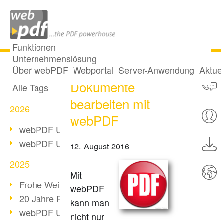
Funktionen
Unternehmenslösung
How-to: PDF
Alle Beiträge
Über webPDF
Webportal
Server-Anwendung
Aktue
Dokumente
Alle Tags
bearbeiten mit
2026
webPDF
webPDF Update 10.0.5
webPDF Update 10.0.4
12. August 2016
2025
Mit
Frohe Weihnachten & Auszeit
webPDF
20 Jahre PDF/A
kann man
webPDF Update 10.0.3
nicht nur