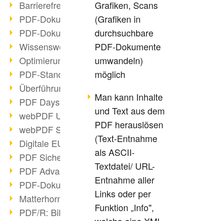
Barrierefreie PDF-Dokumente (2/3)
Grafiken, Scans
PDF-Dokumente mit OCR optimieren
(Grafiken in
PDF-Dokumente barrierefrei?
durchsuchbare
Wissenswertes über E-Signatur
PDF-Dokumente
Optimierung des PDF-Formats
umwandeln)
PDF-Standards im Überblick
möglich
Überführung PDF/A in Archivsystem
Man kann Inhalte
PDF Days Europe 2021
und Text aus dem
webPDF Update 8.0.0.2282
PDF herauslösen
webPDF Statistik-Auswertungen
(Text-Entnahme
Digitale EU COVID-Zertifikate
als ASCII-
PDF Sicherheitseinstellungen
Textdatei/ URL-
PDF Advanced Electronic Signature
Entnahme aller
PDF-Dokumente neu organisieren
Links oder per
Matterhorn Protokoll 1.1 verfügbar
Funktion „Info",
PDF/R: Bildformat der Zukunft