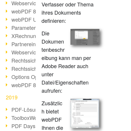
Webservice PDF/A
Verfasser oder Thema
webPDF 8 Neuerungen (Teil 2)
ihres Dokuments
webPDF Update 8.0.0.2058
definieren:
Parameter-Umstellung
Die
XRechnung bei deutschen Behörden
Dokumen
Partnereinsatz unserer Software
tenbeschr
Webservice Beispiel: XMP-Metadaten
eibung kann man per
Rechtssichere Mail-Archivierung (2)
Adobe Reader auch
Rechtssichere Mail-Archivierung (1)
unter
Options Operation
Datei/Eigenschaften
webPDF 8 Neuerungen (Teil 1)
aufrufen:
2019
Zusätzlic
PDF-Lösung für Unternehmen
h bietet
ToolboxWebService Print Operation
webPDF
PDF Days 2020
Ihnen die