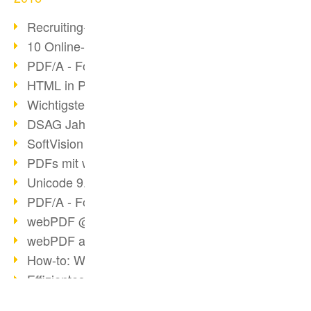
Recruiting-Prozess mit webPDF
10 Online-Bewerbung-Tipps
PDF/A - Format der Zukunft (4)
HTML in PDF konvertieren
Wichtigste Datei-/Grafikformate
DSAG Jahreskongress in Nürnberg
SoftVision auf der DSAG
PDFs mit webPDF bearbeiten
Unicode 9.0 Release in 2016
PDF/A - Format der Zukunft (3)
webPDF @ tools 2016
webPDF auf tools in Berlin
How-to: Webservices verwenden
Effizientes digitales Arbeiten
Fachbeitrag tools 2016