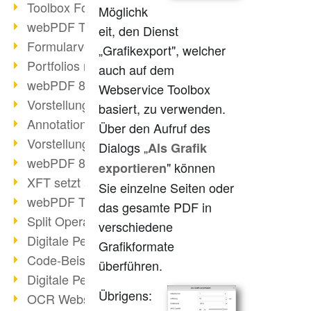
Toolbox Forms Operation
Möglichk
webPDF Toolbox Delete
eit, den Dienst
Formularverarbeitung mit webPDF
„Grafikexport", welcher
Portfolios mit webPDF erstellen
auch auf dem
webPDF 8.0 gestartet
Webservice Toolbox
Vorstellung weiterer ActionTypes
basiert, zu verwenden.
AnnotationSelection Objekt
Über den Aufruf des
Vorstellung weiterer ActionTypes
Dialogs „
Als Grafik
webPDF 8: Toolbox Neuerungen
" können
exportieren
XFT setzt auf webPDF
Sie einzelne Seiten oder
webPDF Toolbox Webservice Image
das gesamte PDF in
Split Operation: Dokumente teilen
verschiedene
Digitale Personalakte mit webPDF
Grafikformate
Code-Beispiel Attachment Operation
überführen.
Digitale Personalakte bei REMONDIS
Übrigens:
OCR Webservice