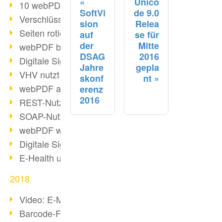
Unico
10 webPDF Vorteile für Entwickler
SoftVi
de 9.0
Verschlüsselung mit wsclient
sion
Relea
Seiten rotieren mit wsclient
auf
se für
der
Mitte
webPDF bei Würth Finance
DSAG
2016
Digitale Signaturen - Teil 2
Jahre
gepla
VHV nutzt webPDF Preview
skonf
nt
webPDF als Docker-Container
erenz
2016
REST-Nutzung mit webPDF wsclient
SOAP-Nutzung mit webPDF wsclient
webPDF wsclient für Java
Digitale Signaturen - Teil 1
E-Health und Digitalisierung
2018
Video: E-Mails in PDF konvertieren
Barcode-Formate im Überblick