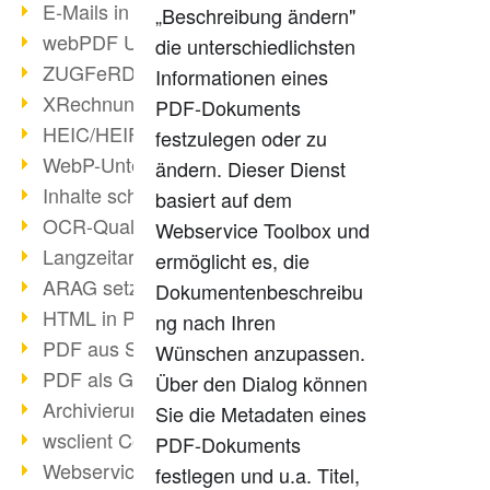
E-Mails in PDF
„Beschreibung ändern"
webPDF Update 8.0.0.2176
die unterschiedlichsten
ZUGFeRD im Überblick
Informationen eines
XRechnung Überblick
PDF-Dokuments
HEIC/HEIF-Unterstützung
festzulegen oder zu
WebP-Unterstützung
ändern. Dieser Dienst
Inhalte schwärzen
basiert auf dem
OCR-Qualität verbessert
Webservice Toolbox und
Langzeitarchivierung PDF
ermöglicht es, die
ARAG setzt auf webPDF
Dokumentenbeschreibu
HTML in PDF umwandeln
ng nach Ihren
PDF aus SAP
Wünschen anzupassen.
PDF als Grafik exportieren
Über den Dialog können
Archivierung & Migration
Sie die Metadaten eines
wsclient Converter
PDF-Dokuments
Webservice Toolbox (3)
festlegen und u.a. Titel,