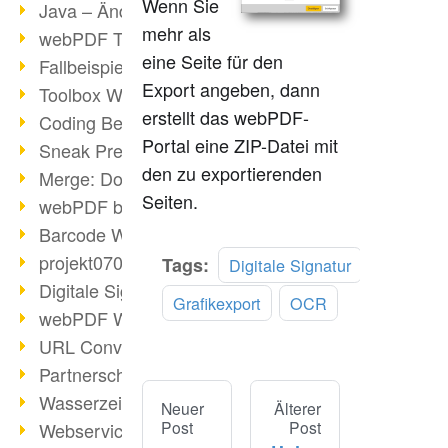
Wenn Sie
Java – Änderungen der Bedingungen
mehr als
webPDF Toolbox Description
eine Seite für den
Fallbeispiel: Fusion von Archiven
Export angeben, dann
Toolbox WebService Extraction
erstellt das webPDF-
Coding Beispiel: Annotationen
Portal eine ZIP-Datei mit
Sneak Preview des webPDF Portals
den zu exportierenden
Merge: Dokumente zusammenfügen
Seiten.
webPDF bei Infoniqa
Barcode Webservice
projekt0708 & webPDF
Tags:
Digitale Signatur
Digitale Signaturen - Teil 3
Grafikexport
OCR
webPDF Webservices Signature
URL Converter mit wsclient
Partnerschaft mit d.vinci
Wasserzeichen per wsclient
Neuer
Älterer
Post
Post
Webservice via Ant-Task Bibliothek