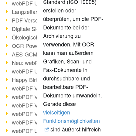
Standard (ISO 19005)
webPDF Update 9.0.0.3149
erstellen oder
Langzeitarchivierung mit PDF/A
überprüfen, um die PDF-
PDF Verschlüsselung
Dokumente bei der
Digitale Signaturen
Archivierung zu
Ökologischen Abdruck reduzieren
verwenden. Mit OCR
OCR Power für Profis
kann man außerdem
AES-GCM-Unterstützung (PDF 2.0)
Grafiken, Scan- und
Neu: webPDF Developer Hub
Fax-Dokumente in
webPDF Update 9.0.0.2898
durchsuchbare und
Happy Birthday, PDF!
bearbeitbare PDF-
webPDF Video-Session 4
Dokumente umwandeln.
webPDF Video-Session 3
Gerade diese
webPDF Video-Session 2
vielseitigen
webPDF Video-Session 1
Funktionsmöglichkeiten
webPDF Video-Session Termine
sind äußerst hilfreich
webPDF Update 9.0.0.2843