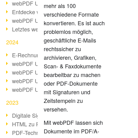
webPDF Update 10.0.2
mehr als 100
Entdecke webPDF 10
verschiedene Formate
webPDF Update 9.0.0.3655
konvertieren. Es ist auch
Letztes webPDF 8 Update
problemlos möglich,
geschäftliche E-Mails
2024
rechtssicher zu
E-Rechnungsstellung ab 2025
archivieren, Grafiken,
webPDF Update 9.0.0.3584
Scan- & Faxdokumente
webPDF Update 9.0.0.3479
bearbeitbar zu machen
webPDF Update 9.0.0.3361
oder PDF-Dokumente
webPDF Update 9.0.0.3264
mit Signaturen und
Zeitstempeln zu
2023
versehen.
Digitale Signatur in PDF
Mit webPDF lassen sich
HTML zu PDF
Dokumente im PDF/A-
PDF-Techniken für Barrierefreiheit