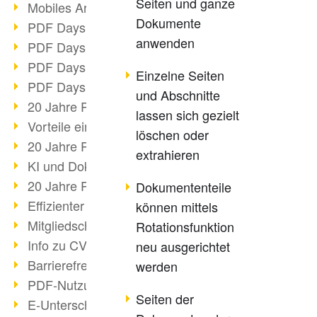
Seiten und ganze
Mobiles Arbeiten mit PDF
Dokumente
PDF Days 2022 Themenblock 3
anwenden
PDF Days 2022 Themenblock 2
PDF Days 2022 Themenblock 1
Einzelne Seiten
PDF Days Europe 2022
und Abschnitte
20 Jahre PDF/X (Teil 3)
lassen sich gezielt
Vorteile einer PDF-Businesslösung
löschen oder
20 Jahre PDF/X (Teil 2)
extrahieren
KI und Dokumenten-Management
20 Jahre PDF/X (Teil 1)
Dokumententeile
Effizienter Dokumenten Workflow
können mittels
Mitgliedschaft PDF Association
Rotationsfunktion
Info zu CVE-2022-22965
neu ausgerichtet
Barrierefreiheit mehr als Inklusion
werden
PDF-Nutzung durch Pandemie
Seiten der
E-Unterschriften für Verwaltung