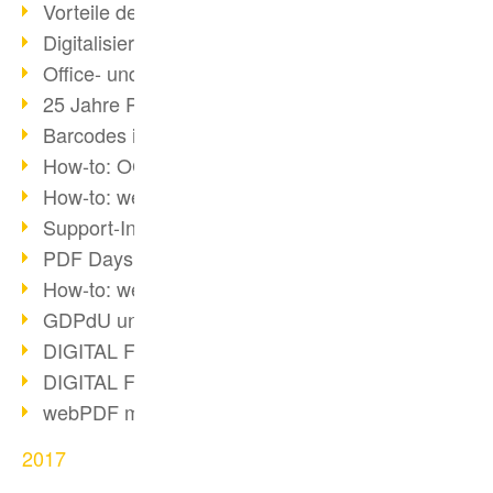
Vorteile des webPDF-Portals
Digitalisierung - Papierloses Büro
Office- und SharePoint-Bridge
25 Jahre PDF
Barcodes in PDF-Dokumenten
How-to: OCR mit webPDF 7
How-to: webPDF Optionen
Support-Infos für webPDF
PDF Days Europe 2018
How-to: webPDF Webservices
GDPdU und GoBD
DIGITAL FUTUREcongress Rückblick
DIGITAL FUTUREcongress 2018
webPDF mit Ruby via REST
2017