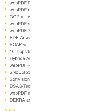
webPDF IT-Tage 2017
webPDF auf IT-Tagen 2017
OCR mit webPDF
webPDF senkt Admin-Kosten
webPDF 7.0 Release
PDF-Anwendung für Unternehmen
SOAP vs. RESTful
10 Tipps für PDF-Arbeit
Hybride Archivierung mit PDF/A-3
webPDF-Preview für Personalakten
SNoUG 2017 Rückblick
SoftVision auf der SNoUG
DSAG-TechDays 2017 Rückblick
webPDF auf DSAG-TechDays 2017
DEKRA arbeitet mit webPDF
2016