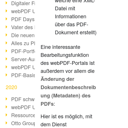
welche eine XML-
Digitaler Freigabeprozess
Datei mit
webPDF Update 8.0.0.2255
Informationen
PDF Days Europe 2021
über das PDF-
Vater des PDF gestorben
Dokument erstellt)
Die neuen PDF Standards 2020
Alles zu PDF/A-4
Eine interessante
PDF-Portfolio erstellen
Bearbeitungsfunktion
Server-Auslastung Status-Seite
des webPDF-Portals ist
webPDF Update 8.0.0.2229
außerdem vor allem die
PDF-Basisdatenpflege mit webPDF
Änderung der
2020
Dokumentenbeschreib
ung (Metadaten) des
PDF schwärzen & bereinigen
:
PDFs
webPDF Update 8.0.0.2193
Ressourcen für Entwickler
Hier ist es möglich, mit
Otto Group Recruiting
dem Dienst