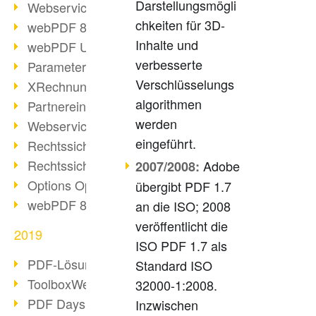
Darstellungsmögli
Webservice PDF/A
chkeiten für 3D-
webPDF 8 Neuerungen (Teil 2)
Inhalte und
webPDF Update 8.0.0.2058
verbesserte
Parameter-Umstellung
Verschlüsselungs
XRechnung bei deutschen Behörden
algorithmen
Partnereinsatz unserer Software
werden
Webservice Beispiel: XMP-Metadaten
eingeführt.
Rechtssichere Mail-Archivierung (2)
Rechtssichere Mail-Archivierung (1)
Adobe
2007/2008:
Options Operation
übergibt PDF 1.7
webPDF 8 Neuerungen (Teil 1)
an die ISO; 2008
veröffentlicht die
2019
ISO PDF 1.7 als
PDF-Lösung für Unternehmen
Standard ISO
ToolboxWebService Print Operation
32000-1:2008.
PDF Days 2020
Inzwischen