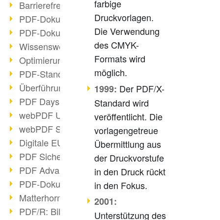
farbige
Barrierefreie PDF-Dokumente (2/3)
Druckvorlagen.
PDF-Dokumente mit OCR optimieren
Die Verwendung
PDF-Dokumente barrierefrei?
des CMYK-
Wissenswertes über E-Signatur
Formats wird
Optimierung des PDF-Formats
möglich.
PDF-Standards im Überblick
Überführung PDF/A in Archivsystem
Der PDF/X-
1999:
PDF Days Europe 2021
Standard wird
webPDF Update 8.0.0.2282
veröffentlicht. Die
webPDF Statistik-Auswertungen
vorlagengetreue
Digitale EU COVID-Zertifikate
Übermittlung aus
PDF Sicherheitseinstellungen
der Druckvorstufe
PDF Advanced Electronic Signature
in den Druck rückt
PDF-Dokumente neu organisieren
in den Fokus.
Matterhorn Protokoll 1.1 verfügbar
2001:
PDF/R: Bildformat der Zukunft
Unterstützung des