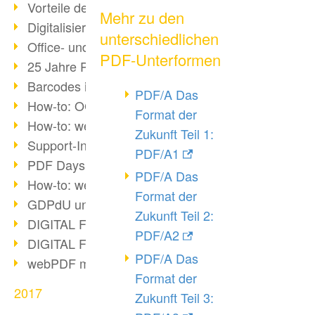
Vorteile des webPDF-Portals
Mehr zu den
Digitalisierung - Papierloses Büro
unterschiedlichen
Office- und SharePoint-Bridge
PDF-Unterformen
25 Jahre PDF
Barcodes in PDF-Dokumenten
PDF/A Das
How-to: OCR mit webPDF 7
Format der
How-to: webPDF Optionen
Zukunft Teil 1:
Support-Infos für webPDF
PDF/A1
PDF Days Europe 2018
PDF/A Das
How-to: webPDF Webservices
Format der
GDPdU und GoBD
Zukunft Teil 2:
DIGITAL FUTUREcongress Rückblick
PDF/A2
DIGITAL FUTUREcongress 2018
PDF/A Das
webPDF mit Ruby via REST
Format der
2017
Zukunft Teil 3: