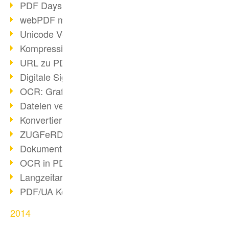
PDF Days Europe in Köln
webPDF meets tools 2015
Unicode Version 8.0 erschienen
Kompression bei Scans
URL zu PDF via webPDF
Digitale Signatur mit webPDF
OCR: Grafik zu PDF
Dateien verbinden
Konvertierung über 100 Formate
ZUGFeRD & GoBD
Dokumente konform konvertieren
OCR in PDF
Langzeitarchivierung SAP
PDF/UA Kommunikation
2014