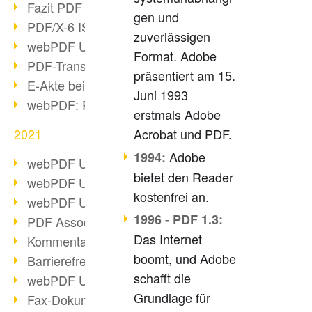
Fazit PDF Days 2021
gen und
PDF/X-6 ISO-Norm
zuverlässigen
webPDF Update 8.0.0.2393
Format. Adobe
PDF-Transparenz beim PDF-Format
präsentiert am 15.
E-Akte bei Behörden
Juni 1993
webPDF: PDF-Anhänge verwalten
erstmals Adobe
2021
Acrobat und PDF.
Adobe
1994:
webPDF Update 8.0.0.2376
bietet den Reader
webPDF Update 8.0.0.2374
kostenfrei an.
webPDF Update 8.0.0.2372
1996 - PDF 1.3:
PDF Association 2021 Entwicklungen
Das Internet
Kommentare im PDF einfügen
boomt, und Adobe
Barrierefreie PDF-Dokumente (3/3)
schafft die
webPDF Update 8.0.0.2338
Grundlage für
Fax-Dokumente in Workflow