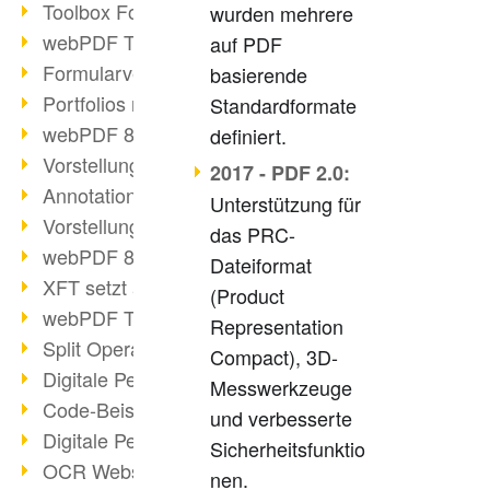
Toolbox Forms Operation
wurden mehrere
webPDF Toolbox Delete
auf PDF
Formularverarbeitung mit webPDF
basierende
Portfolios mit webPDF erstellen
Standardformate
webPDF 8.0 gestartet
definiert.
Vorstellung weiterer ActionTypes
2017 - PDF 2.0:
AnnotationSelection Objekt
Unterstützung für
Vorstellung weiterer ActionTypes
das PRC-
webPDF 8: Toolbox Neuerungen
Dateiformat
XFT setzt auf webPDF
(Product
webPDF Toolbox Webservice Image
Representation
Split Operation: Dokumente teilen
Compact), 3D-
Digitale Personalakte mit webPDF
Messwerkzeuge
Code-Beispiel Attachment Operation
und verbesserte
Digitale Personalakte bei REMONDIS
Sicherheitsfunktio
OCR Webservice
nen.