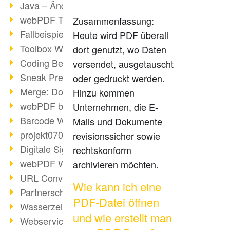
Java – Änderungen der Bedingungen
webPDF Toolbox Description
Zusammenfassung:
Fallbeispiel: Fusion von Archiven
Heute wird PDF überall
Toolbox WebService Extraction
dort genutzt, wo Daten
Coding Beispiel: Annotationen
versendet, ausgetauscht
Sneak Preview des webPDF Portals
oder gedruckt werden.
Merge: Dokumente zusammenfügen
Hinzu kommen
webPDF bei Infoniqa
Unternehmen, die E-
Barcode Webservice
Mails und Dokumente
projekt0708 & webPDF
revisionssicher sowie
Digitale Signaturen - Teil 3
rechtskonform
webPDF Webservices Signature
archivieren möchten.
URL Converter mit wsclient
Wie kann ich eine
Partnerschaft mit d.vinci
PDF-Datei öffnen
Wasserzeichen per wsclient
und wie erstellt man
Webservice via Ant-Task Bibliothek