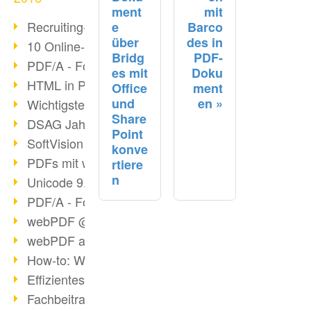
ment
mit
Recruiting-Prozess mit webPDF
e
Barco
über
des in
10 Online-Bewerbung-Tipps
Bridg
PDF-
PDF/A - Format der Zukunft (4)
es mit
Doku
HTML in PDF konvertieren
Office
ment
und
en
Wichtigste Datei-/Grafikformate
Share
DSAG Jahreskongress in Nürnberg
Point
SoftVision auf der DSAG
konve
PDFs mit webPDF bearbeiten
rtiere
n
Unicode 9.0 Release in 2016
PDF/A - Format der Zukunft (3)
webPDF @ tools 2016
webPDF auf tools in Berlin
How-to: Webservices verwenden
Effizientes digitales Arbeiten
Fachbeitrag tools 2016