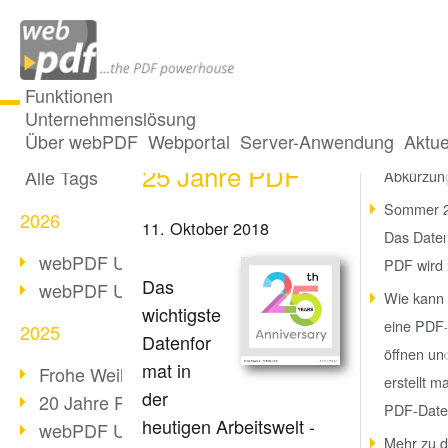
Funktionen
Unternehmenslösung
Happy Birthday:
Alle Beiträge
Über webPDF
Webportal
Server-Anwendung
Aktue
Was bedeu
25 Jahre PDF
Alle Tags
Abkürzun
Sommer 2
2026
11. Oktober 2018
Das Date
webPDF Update 10.0.5
PDF wird
Das
webPDF Update 10.0.4
Wie kann 
wichtigste
eine PDF-
2025
Datenfor
öffnen un
mat in
Frohe Weihnachten & Auszeit
erstellt m
der
20 Jahre PDF/A
PDF-Date
heutigen Arbeitswelt -
webPDF Update 10.0.3
Mehr zu 