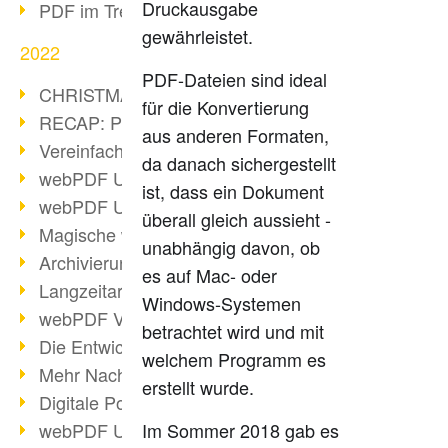
Druckausgabe
PDF im Trend
gewährleistet.
2022
PDF-Dateien sind ideal
CHRISTMAS 2022 loading
für die Konvertierung
RECAP: PDF Days Europe 2022
aus anderen Formaten,
Vereinfachung Personalprozesse
da danach sichergestellt
webPDF Update 8.0.0.2727
ist, dass ein Dokument
webPDF Update 9.0.0.2732
überall gleich aussieht -
Magische webPDF Version 9
unabhängig davon, ob
Archivierung: Aufbewahrungsfristen
es auf Mac- oder
Langzeitarchivierung mit PDF/A
Windows-Systemen
webPDF Video - Behind the Scenes
betrachtet wird und mit
Die Entwicklung von PDF/X
welchem Programm es
Mehr Nachhaltigkeit durch PDF
erstellt wurde.
Digitale Post als PDF/A
webPDF Update 8.0.0.2531
Im Sommer 2018 gab es