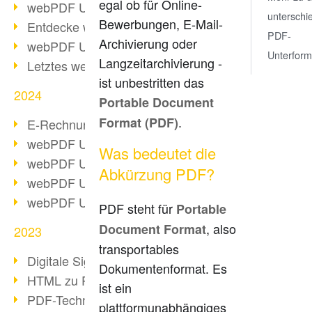
egal ob für Online-
webPDF Update 10.0.2
unterschi
Bewerbungen, E-Mail-
Entdecke webPDF 10
PDF-
Archivierung oder
webPDF Update 9.0.0.3655
Unterfor
Langzeitarchivierung -
Letztes webPDF 8 Update
ist unbestritten das
2024
Portable Document
.
Format (PDF)
E-Rechnungsstellung ab 2025
webPDF Update 9.0.0.3584
Was bedeutet die
webPDF Update 9.0.0.3479
Abkürzung PDF?
webPDF Update 9.0.0.3361
webPDF Update 9.0.0.3264
PDF steht für
Portable
, also
Document Format
2023
transportables
Digitale Signatur in PDF
Dokumentenformat. Es
HTML zu PDF
ist ein
PDF-Techniken für Barrierefreiheit
plattformunabhängiges