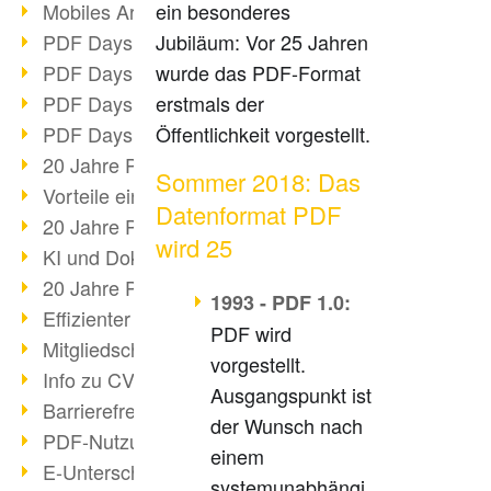
Mobiles Arbeiten mit PDF
ein besonderes
PDF Days 2022 Themenblock 3
Jubiläum: Vor 25 Jahren
PDF Days 2022 Themenblock 2
wurde das PDF-Format
PDF Days 2022 Themenblock 1
erstmals der
PDF Days Europe 2022
Öffentlichkeit vorgestellt.
20 Jahre PDF/X (Teil 3)
Sommer 2018: Das
Vorteile einer PDF-Businesslösung
Datenformat PDF
20 Jahre PDF/X (Teil 2)
wird 25
KI und Dokumenten-Management
20 Jahre PDF/X (Teil 1)
1993 - PDF 1.0:
Effizienter Dokumenten Workflow
PDF wird
Mitgliedschaft PDF Association
vorgestellt.
Info zu CVE-2022-22965
Ausgangspunkt ist
Barrierefreiheit mehr als Inklusion
der Wunsch nach
PDF-Nutzung durch Pandemie
einem
E-Unterschriften für Verwaltung
systemunabhängi