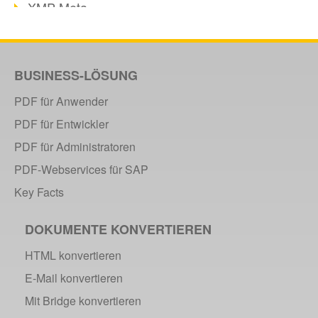
XMP-Metadaten
Langzeitarchivierung mit PDF/A
PDF/H im Gesundheitswesen
OCR im Wandel
BUSINESS-LÖSUNG
Seitengeometrie in PDFs
PDF für Anwender
Barrierefreiheit & PDF/UA
PDF für Entwickler
DLM Dokumentenzyklus
Audio & Video in PDF
PDF für Administratoren
PDF/X im Druckprozess
PDF-Webservices für SAP
Verschlüsselung von PDF
Key Facts
ISO-Norm 24517
DOKUMENTE KONVERTIEREN
2013
HTML konvertieren
ISO 16612-2: PDF/VT
E-Mail konvertieren
Archivierung von E-Mails
Mit Bridge konvertieren
Rechtsgültige Archivierung (PDF/A)