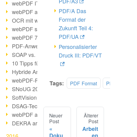
PDF/A3
webPDF IT-Tage 2017
PDF/A Das
webPDF auf IT-Tagen 2017
Format der
OCR mit webPDF
Zukunft Teil 4:
webPDF senkt Admin-Kosten
PDF/UA
webPDF 7.0 Release
PDF-Anwendung für Unternehmen
Personalisierter
SOAP vs. RESTful
Druck III: PDF/VT
10 Tipps für PDF-Arbeit
Hybride Archivierung mit PDF/A-3
webPDF-Preview für Personalakten
Tags:
PDF Format
PDF/A
SNoUG 2017 Rückblick
SoftVision auf der SNoUG
DSAG-TechDays 2017 Rückblick
webPDF auf DSAG-TechDays 2017
Neuer
Älterer
Post
Post
DEKRA arbeitet mit webPDF
Arbeit
Doku
en
2016