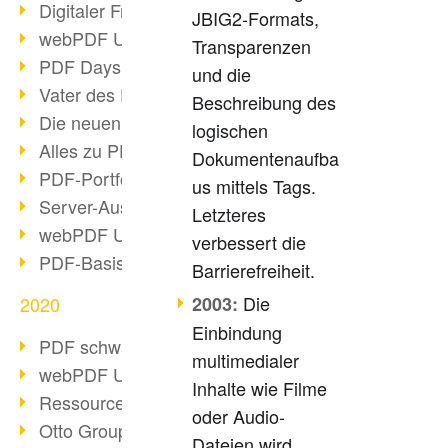
Digitaler Freigabeprozess
JBIG2-Formats,
webPDF Update 8.0.0.2255
Transparenzen
PDF Days Europe 2021
und die
Vater des PDF gestorben
Beschreibung des
Die neuen PDF Standards 2020
logischen
Alles zu PDF/A-4
Dokumentenaufba
PDF-Portfolio erstellen
us mittels Tags.
Server-Auslastung Status-Seite
Letzteres
webPDF Update 8.0.0.2229
verbessert die
PDF-Basisdatenpflege mit webPDF
Barrierefreiheit.
Die
2003:
2020
Einbindung
PDF schwärzen & bereinigen
multimedialer
webPDF Update 8.0.0.2193
Inhalte wie Filme
Ressourcen für Entwickler
oder Audio-
Otto Group Recruiting
Dateien wird