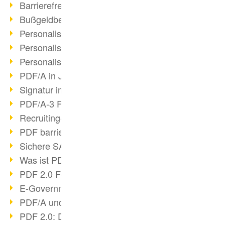
Barrierefreie PDF/UA
Bußgeldbescheide & PDF/A
Personalisierter Druck III
Personalisierter Druck II
Personalisierter Druck I
PDF/A in Justiz & Verwaltung
Signatur im PDF/A
PDF/A-3 Funktionen
Recruiting-Prozesse optimieren
PDF barrierefrei
Sichere SAP-Archivierung
Was ist PDF?
PDF 2.0 Fortschritt?
E-Government & DMS
PDF/A und ISO 32000-2
PDF 2.0: Digitale Signaturen