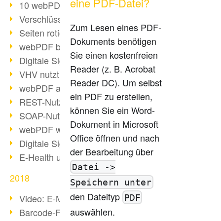
eine PDF-Datei?
10 webPDF Vorteile für Entwickler
Verschlüsselung mit wsclient
Zum Lesen eines PDF-
Seiten rotieren mit wsclient
Dokuments benötigen
webPDF bei Würth Finance
Sie einen kostenfreien
Digitale Signaturen - Teil 2
Reader (z. B. Acrobat
VHV nutzt webPDF Preview
Reader DC). Um selbst
webPDF als Docker-Container
ein PDF zu erstellen,
REST-Nutzung mit webPDF wsclient
können Sie ein Word-
SOAP-Nutzung mit webPDF wsclient
Dokument in Microsoft
webPDF wsclient für Java
Office öffnen und nach
Digitale Signaturen - Teil 1
der Bearbeitung über
E-Health und Digitalisierung
Datei ->
2018
Speichern unter
den Dateityp
Video: E-Mails in PDF konvertieren
PDF
auswählen.
Barcode-Formate im Überblick