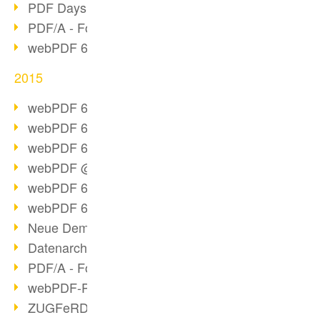
PDF Days Europe 2016
PDF/A - Format der Zukunft (2)
webPDF 6.0 Video-Serie (Folge 3)
2015
webPDF 6.0 als VM
webPDF 6.0 Video-Serie (Übersicht)
webPDF 6.0 Video-Serie (Folge 2)
webPDF @ DOAG 2015
webPDF 6.0 Video-Serie (Folge 1)
webPDF 6.0 am Start
Neue Demo-Version online
Datenarchivierung aus SAP
PDF/A - Format der Zukunft (1)
webPDF-Portal Preview
ZUGFeRD als Standard