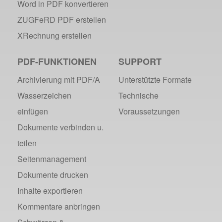
Word in PDF konvertieren
Metadaten in PDF-Dateien
Barrierefreiheit mit PDF/UA
ZUGFeRD PDF erstellen
ZUGFeRD: E-Rechnung erklärt
XRechnung erstellen
Zehn Mythen über PDF/A
Grafikdateien mit webPDF erstellen
PDF-FUNKTIONEN
SUPPORT
OCR: webPDF wandelt Grafiken
Archivierung mit PDF/A
Unterstützte Formate
Zehn Merksätze des BITKOM
Wasserzeichen
Technische
Wasserzeichen im PDF
einfügen
Voraussetzungen
Bewerbung als PDF gestalten
Dokumente verbinden u.
ISO-19005 kompakt
teilen
Durchsuchbare PDF erstellen
VM für rapid deployment
Seitenmanagement
Rechtsicherheit - Digitale Signatur
Dokumente drucken
webPDF 5 Feedback umgesetzt
Inhalte exportieren
HR Formatvereinheitlichung
Kommentare anbringen
Webservices für Software-Entwickler