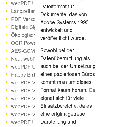
webPDF Update 9.0.0.3149
Dateiformat für
Langzeitarchivierung mit PDF/A
Dokumente, das von
PDF Verschlüsselung
Adobe Systems 1993
Digitale Signaturen
entwickelt und
Ökologischen Abdruck reduzieren
veröffentlicht wurde.
OCR Power für Profis
Sowohl bei der
AES-GCM-Unterstützung (PDF 2.0)
Datenübermittlung als
Neu: webPDF Developer Hub
auch bei der Umsetzung
webPDF Update 9.0.0.2898
eines papierlosen Büros
Happy Birthday, PDF!
kommt man um dieses
webPDF Video-Session 4
Format kaum herum. Es
webPDF Video-Session 3
eignet sich für viele
webPDF Video-Session 2
Einsatzbereiche, da es
webPDF Video-Session 1
eine originalgetreue
webPDF Video-Session Termine
Darstellung und
webPDF Update 9.0.0.2843