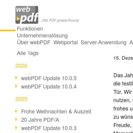
Funktionen
Unternehmenslösung
Frohe
Alle Beiträge
Über webPDF
Webportal
Server-Anwendung
A
Alle Tags
15. Dez
2026
Das Jah
webPDF Update 10.0.5
die fest
webPDF Update 10.0.4
Tür. Wi
2025
nutzen, 
frohes 
Frohe Weihnachten & Auszeit
zu wüns
20 Jahre PDF/A
Freude,
webPDF Update 10.0.3