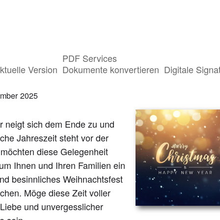
PDF Services
 Weihnachten und eine erholsame Ausze
ktuelle Version
Dokumente konvertieren
Digitale Signa
ember 2025
r neigt sich dem Ende zu und
liche Jahreszeit steht vor der
r möchten diese Gelegenheit
um Ihnen und Ihren Familien ein
und besinnliches Weihnachtsfest
chen. Möge diese Zeit voller
 Liebe und unvergesslicher