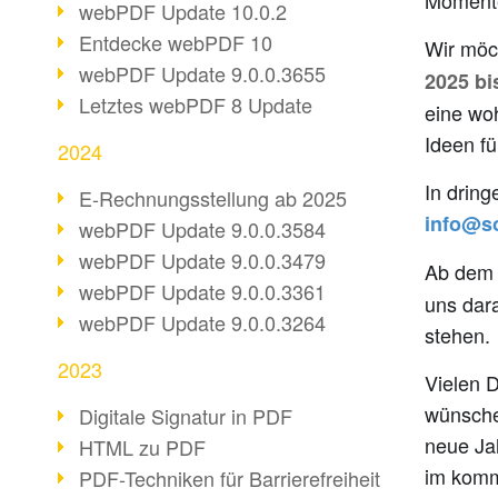
Momente
webPDF Update 10.0.2
Entdecke webPDF 10
Wir möc
webPDF Update 9.0.0.3655
2025 bi
Letztes webPDF 8 Update
eine wo
Ideen fü
2024
In dring
E-Rechnungsstellung ab 2025
info@so
webPDF Update 9.0.0.3584
webPDF Update 9.0.0.3479
Ab de
webPDF Update 9.0.0.3361
uns dar
webPDF Update 9.0.0.3264
stehen.
2023
Vielen D
wünsche
Digitale Signatur in PDF
neue Jah
HTML zu PDF
im komm
PDF-Techniken für Barrierefreiheit