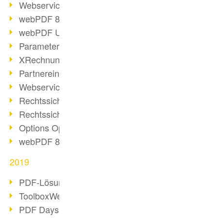
Webservice PDF/A
webPDF 8 Neuerungen (Teil 2)
webPDF Update 8.0.0.2058
Parameter-Umstellung
XRechnung bei deutschen Behörden
Partnereinsatz unserer Software
Webservice Beispiel: XMP-Metadaten
Rechtssichere Mail-Archivierung (2)
Rechtssichere Mail-Archivierung (1)
Options Operation
webPDF 8 Neuerungen (Teil 1)
2019
PDF-Lösung für Unternehmen
ToolboxWebService Print Operation
PDF Days 2020