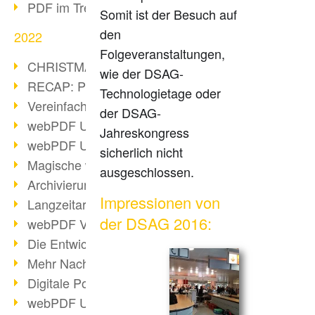
PDF im Trend
Somit ist der Besuch auf
den
2022
Folgeveranstaltungen,
CHRISTMAS 2022 loading
wie der DSAG-
RECAP: PDF Days Europe 2022
Technologietage oder
Vereinfachung Personalprozesse
der DSAG-
webPDF Update 8.0.0.2727
Jahreskongress
webPDF Update 9.0.0.2732
sicherlich nicht
Magische webPDF Version 9
ausgeschlossen.
Archivierung: Aufbewahrungsfristen
Impressionen von
Langzeitarchivierung mit PDF/A
der DSAG 2016:
webPDF Video - Behind the Scenes
Die Entwicklung von PDF/X
Mehr Nachhaltigkeit durch PDF
Digitale Post als PDF/A
webPDF Update 8.0.0.2531