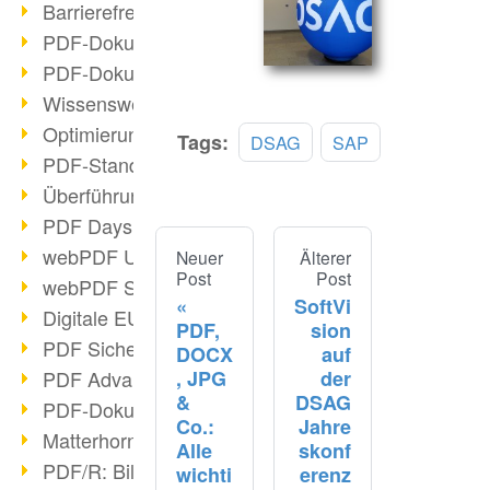
Barrierefreie PDF-Dokumente (2/3)
PDF-Dokumente mit OCR optimieren
PDF-Dokumente barrierefrei?
Wissenswertes über E-Signatur
Optimierung des PDF-Formats
Tags:
DSAG
SAP
PDF-Standards im Überblick
Überführung PDF/A in Archivsystem
PDF Days Europe 2021
webPDF Update 8.0.0.2282
Neuer
Älterer
Post
Post
webPDF Statistik-Auswertungen
SoftVi
Digitale EU COVID-Zertifikate
PDF,
sion
PDF Sicherheitseinstellungen
DOCX
auf
, JPG
der
PDF Advanced Electronic Signature
&
DSAG
PDF-Dokumente neu organisieren
Co.:
Jahre
Matterhorn Protokoll 1.1 verfügbar
Alle
skonf
PDF/R: Bildformat der Zukunft
wichti
erenz