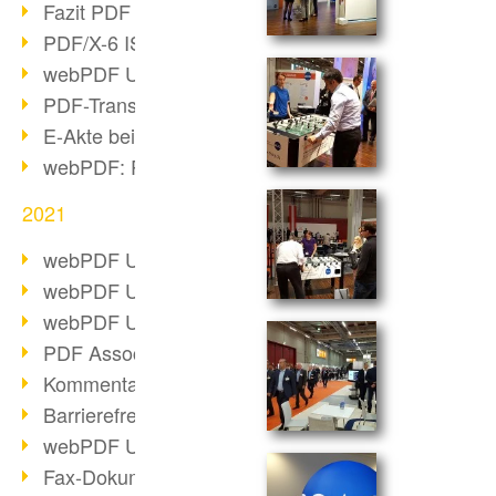
Fazit PDF Days 2021
PDF/X-6 ISO-Norm
webPDF Update 8.0.0.2393
PDF-Transparenz beim PDF-Format
E-Akte bei Behörden
webPDF: PDF-Anhänge verwalten
2021
webPDF Update 8.0.0.2376
webPDF Update 8.0.0.2374
webPDF Update 8.0.0.2372
PDF Association 2021 Entwicklungen
Kommentare im PDF einfügen
Barrierefreie PDF-Dokumente (3/3)
webPDF Update 8.0.0.2338
Fax-Dokumente in Workflow