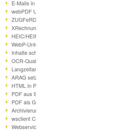
E-Mails in PDF
webPDF Update 8.0.0.2176
ZUGFeRD im Überblick
XRechnung Überblick
HEIC/HEIF-Unterstützung
WebP-Unterstützung
Inhalte schwärzen
OCR-Qualität verbessert
Langzeitarchivierung PDF
ARAG setzt auf webPDF
HTML in PDF umwandeln
PDF aus SAP
PDF als Grafik exportieren
Archivierung & Migration
wsclient Converter
Webservice Toolbox (3)