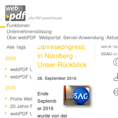
Funktionen
Unternehmenslösung
DSAG
Alle Beiträge
Über webPDF
Webportal
Server-Anwendung
Aktue
Impressi
Jahreskongress
Alle Tags
von der
in Nürnberg -
DSAG 201
2026
Unser Rückblick
webPDF Update 10.0.5
webPDF Update 10.0.4
28. September 2016
2025
Ende
Frohe Weihnachten & Auszeit
Septemb
20 Jahre PDF/A
er 2016
webPDF Update 10.0.3
wurde von der