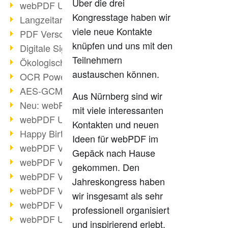
Über die drei
webPDF Update 9.0.0.3149
Kongresstage haben wir
Langzeitarchivierung mit PDF/A
viele neue Kontakte
PDF Verschlüsselung
knüpfen und uns mit den
Digitale Signaturen
Teilnehmern
Ökologischen Abdruck reduzieren
austauschen können.
OCR Power für Profis
AES-GCM-Unterstützung (PDF 2.0)
Aus Nürnberg sind wir
Neu: webPDF Developer Hub
mit viele interessanten
webPDF Update 9.0.0.2898
Kontakten und neuen
Happy Birthday, PDF!
Ideen für webPDF im
webPDF Video-Session 4
Gepäck nach Hause
webPDF Video-Session 3
gekommen. Den
webPDF Video-Session 2
Jahreskongress haben
webPDF Video-Session 1
wir insgesamt als sehr
webPDF Video-Session Termine
professionell organisiert
webPDF Update 9.0.0.2843
und inspirierend erlebt.