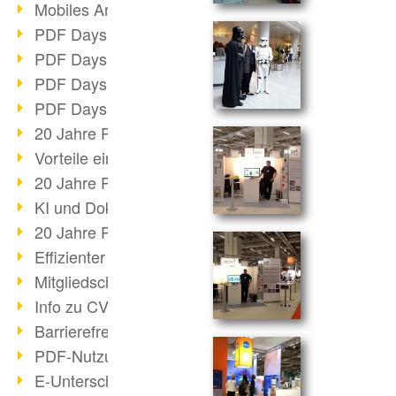
Mobiles Arbeiten mit PDF
PDF Days 2022 Themenblock 3
PDF Days 2022 Themenblock 2
PDF Days 2022 Themenblock 1
PDF Days Europe 2022
20 Jahre PDF/X (Teil 3)
Vorteile einer PDF-Businesslösung
20 Jahre PDF/X (Teil 2)
KI und Dokumenten-Management
20 Jahre PDF/X (Teil 1)
Effizienter Dokumenten Workflow
Mitgliedschaft PDF Association
Info zu CVE-2022-22965
Barrierefreiheit mehr als Inklusion
PDF-Nutzung durch Pandemie
E-Unterschriften für Verwaltung