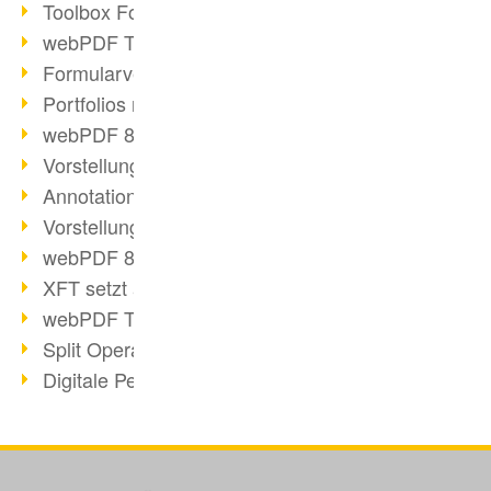
Toolbox Forms Operation
webPDF Toolbox Delete
Formularverarbeitung mit webPDF
Portfolios mit webPDF erstellen
webPDF 8.0 gestartet
Vorstellung weiterer ActionTypes
AnnotationSelection Objekt
Vorstellung weiterer ActionTypes
webPDF 8: Toolbox Neuerungen
XFT setzt auf webPDF
webPDF Toolbox Webservice Image
Split Operation: Dokumente teilen
Digitale Personalakte mit webPDF
Code-Beispiel Attachment Operation
Digitale Personalakte bei REMONDIS
OCR Webservice