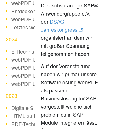
webPDF Update 10.0.2
Deutschsprachige SAP®
Entdecke webPDF 10
Anwendergruppe e.V.
webPDF Update 9.0.0.3655
der
DSAG-
Letztes webPDF 8 Update
Jahreskongress
organisiert an dem wir
2024
mit großer Spannung
E-Rechnungsstellung ab 2025
teilgenommen haben.
webPDF Update 9.0.0.3584
Auf der Veranstaltung
webPDF Update 9.0.0.3479
haben wir primär unsere
webPDF Update 9.0.0.3361
Softwarelösung webPDF
webPDF Update 9.0.0.3264
als passende
2023
Businesslösung für SAP
vorgestellt welche sich
Digitale Signatur in PDF
problemlos in SAP-
HTML zu PDF
Module integrieren lässt.
PDF-Techniken für Barrierefreiheit