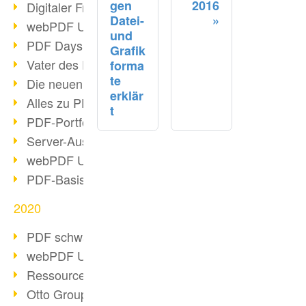
gen
2016
Digitaler Freigabeprozess
Datei-
webPDF Update 8.0.0.2255
und
PDF Days Europe 2021
Grafik
Vater des PDF gestorben
forma
te
Die neuen PDF Standards 2020
erklär
Alles zu PDF/A-4
t
PDF-Portfolio erstellen
Server-Auslastung Status-Seite
webPDF Update 8.0.0.2229
PDF-Basisdatenpflege mit webPDF
2020
PDF schwärzen & bereinigen
webPDF Update 8.0.0.2193
Ressourcen für Entwickler
Otto Group Recruiting